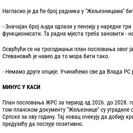
Нагласио је да ће број радника у "Жељезницама" 
- Значајан број људи одлази у пензију у наредне тр
функционисати. Та радна мјеста треба зановити - н
Осврћући се на трогодишњи план пословања овог јав
Стевановић је навео да то мора бити тако.
- Немамо друге опције. Учинићемо све да Влада РС 
МИНУС У КАСИ
План пословања ЖРС за период од 2026. до 2028. год
том планском документу "Жељезнице" су уградиле с
Српске за ову годину. Тај новац очекују да добију 
предузећу да послује позитивно.