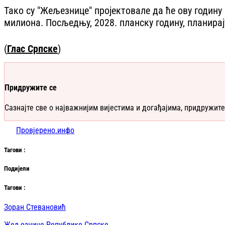
Тако су "Жељезнице" пројектовале да ће ову годину
милиона. Посљедњу, 2028. планску годину, планирај
(
Глас Српске
)
Придружите се
Сазнајте све о најважнијим вијестима и догађајима, придружите
Провјерено.инфо
Таг
ови
:
Подијели
Таг
ови
:
Зоран Стевановић
Жељезнице Републике Српске