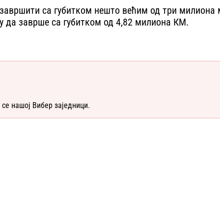
 завршити са губитком нешто већим од три милиона м
у да заврше са губитком од 4,82 милиона КМ.
 се нашој Вибер заједници.