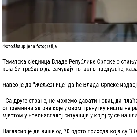
Фото:
Ustupljena fotografija
Тематска сједница Владе Републике Српске о стању
која би требало да сачувају то јавно предузеће, каз
Навео је да "Жељезнице" да ће Влада Српске издво
- Са друге стране, не можемо давати новац да плаћа
отпремнина за оне које у овом тренутку ништа не 
мјестом у новонасталој ситуацији у којој су се наш
Нагласио је да више од 70 одсто прихода која су "