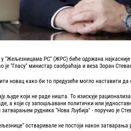
 у "Жељезницама РС" (ЖРС) биће одржана најкасније
ао је "Гласу" министар саобраћаја и веза Зоран Стева
јити новац како би то предузеће могло наставити да
ју људе који не раде ништа. То изискује рационализа
раде, а који су запошљавани политички или једноста
ли затварањем рудника "Нова Љубија" - поручио је Сте
Жељезнице" остваривале не постоји након затварања 