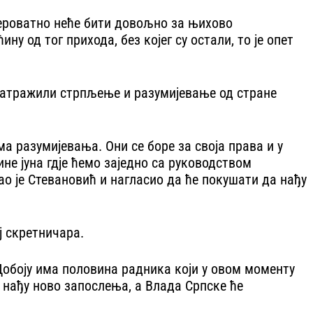
вјероватно неће бити довољно за њихово
ну од тог прихода, без којег су остали, то је опет
затражили стрпљење и разумијевање од стране
а разумијевања. Они се боре за своја права и у
не јуна гдје ћемо заједно са руководством
 је Стевановић и нагласио да ће покушати да нађу
ј скретничара.
 Добоју има половина радника који у овом моменту
а нађу ново запослења, а Влада Српске ће