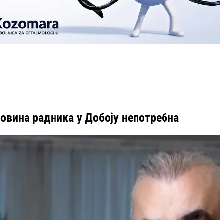
овина радника у Добоју непотребна