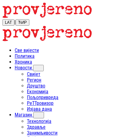
|
LAT
ЋИР
Све вијести
Политика
Хроника
Новости
Свијет
Регион
Друштво
Економија
Пољопривреда
РеТТровизор
Изјава дана
Магазин
Технологија
Здравље
Занимљивости