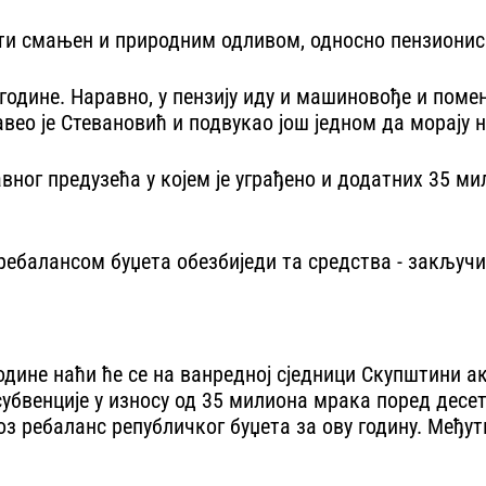
бити смањен и природним одливом, односно пензиони
и године. Наравно, у пензију иду и машиновође и поме
авео је Стевановић и подвукао још једном да морају
ног предузећа у којем је уграђено и додатних 35 ми
ребалансом буџета обезбиједи та средства - закључи
ине наћи ће се на ванредној сједници Скупштини акци
убвенције у износу од 35 милиона мрака поред десет
кроз ребаланс републичког буџета за ову годину. Међу