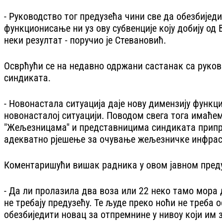
- Руководство тог предузећа чини све да обезбијед
функционисање ни уз ову субвенције коју добију од В
неки резултат - поручио је Стевановић.
Осврћући се на недавно одржани састанак са руко
синдиката.
- Новонастала ситуација даје нову димензију функц
новонасталој ситуацији. Поводом свега тога имаћемо
"Жељезницама" и представницима синдиката припрем
адекватно рјешење за очување жељезничке инфраст
Коментаришући вишак радника у овом јавном предуз
- Да ли пролазила два воза или 22 неко тамо мора д
не требају предузећу. Те људе преко ноћи не треба 
обезбиједити новац за отпремнине у нивоу који им 