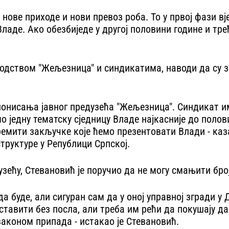
и нове приходе и нови превоз роба. То у првој фази 
ладе. Ако обезбиједе у другој половини године и трећи
водством "Жељезница" и синдикатима, наводи да су 
ионисања јавног предузећа "Жељезница". Синдикат им
 једну тематску сједницу Владе најкасније до полови
ити закључке које ћемо презентовати Влади - казао
руктуре у Републици Српској.
ећу, Стевановић је поручио да не могу смањити бро
а буде, али сигуран сам да у оној управној згради у
оставити без посла, али треба им рећи да покушају д
законом припада - истакао је Стевановић.