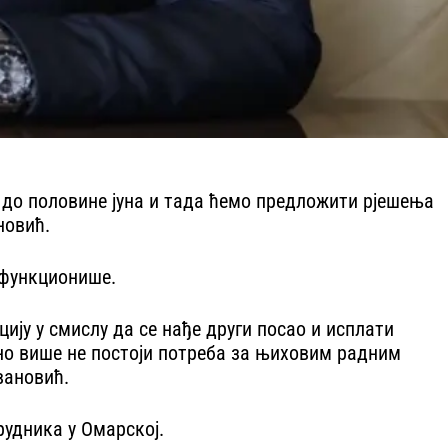
 до половине јуна и тада ћемо предложити рјешења
новић.
 функционише.
цију у смислу да се нађе други посао и исплати
вно више не постоји потреба за њиховим радним
вановић.
рудника у Омарској.