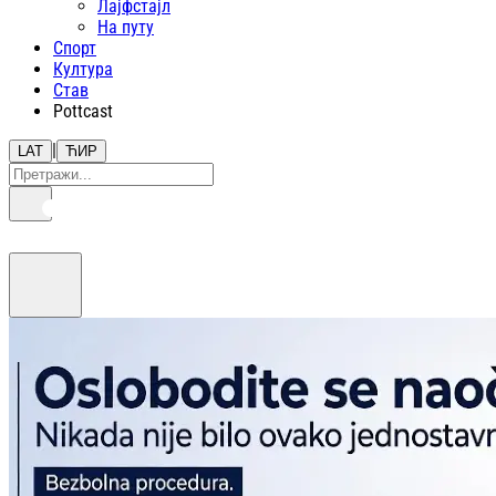
Лајфстajл
На путу
Спорт
Култура
Став
Pottcast
|
LAT
ЋИР