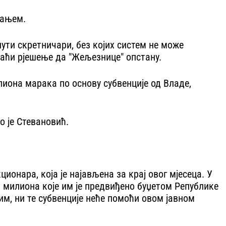
сањем.
нути скретничари, без којих систем не може
 наћи рјешење да "Жељезнице" опстану.
лиона марака по основу субвенције од Владе,
о је Стевановић.
онара, која је најављена за крај овог мјесеца. У
 милиона које им је предвиђено буџетом Републике
тим, ни те субвенције неће помоћи овом јавном