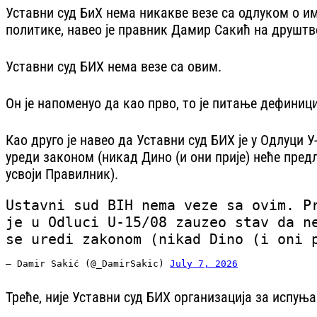
Уставни суд БиХ нема никакве везе са одлуком о и
политике, навео је правник Дамир Сакић на друштв
Уставни суд БИХ нема везе са овим.
Он је напоменуо да као прво, то је питање дефиници
Као друго је навео да Уставни суд БИХ је у Одлуци 
уреди законом (никад Дино (и они прије) неће пред
усвоји Правилник).
Ustavni sud BIH nema veze sa ovim. P
je u Odluci U-15/08 zauzeo stav da n
se uredi zakonom (nikad Dino (i oni 
— Damir Sakić (@_DamirSakic)
July 7, 2026
Треће, није Уставни суд БИХ организација за испу