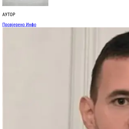
АУТОР
Провјерено Инфо