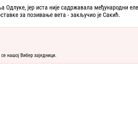
ања Одлуке, јер иста није садржавала међународни ел
ставке за позивање вета - закључио је Сакић.
 се нашој Вибер заједници.