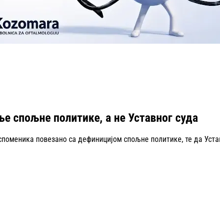
е спољне политике, а не Уставног суда
споменика повезано са дефиницијом спољне политике, те да Уста