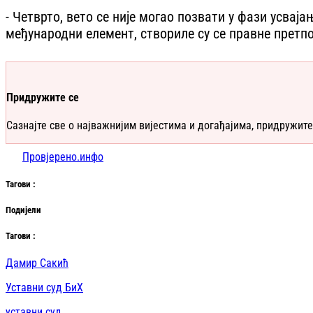
- Четврто, вето се није могао позвати у фази усвај
међународни елемент, створиле су се правне претпо
Придружите се
Сазнајте све о најважнијим вијестима и догађајима, придружите
Провјерено.инфо
Таг
ови
:
Подијели
Таг
ови
:
Дамир Сакић
Уставни суд БиХ
уставни суд