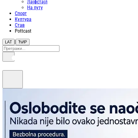
Лајфстajл
На путу
Спорт
Култура
Став
Pottcast
|
LAT
ЋИР