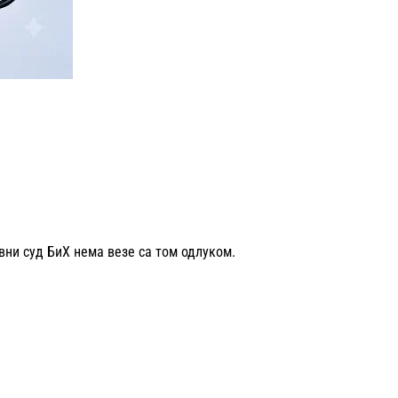
вни суд БиХ нема везе са том одлуком.