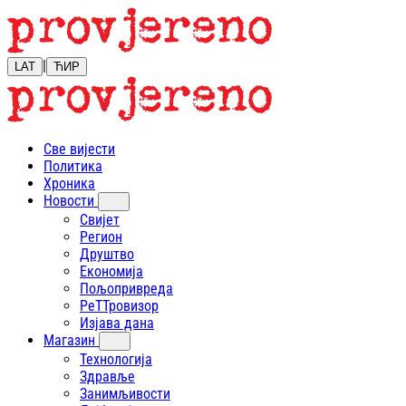
|
LAT
ЋИР
Све вијести
Политика
Хроника
Новости
Свијет
Регион
Друштво
Економија
Пољопривреда
РеТТровизор
Изјава дана
Магазин
Технологија
Здравље
Занимљивости