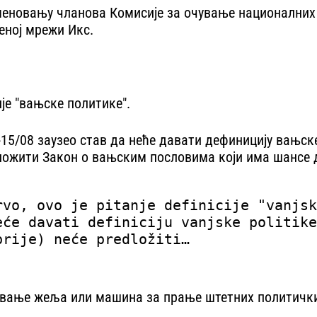
меновању чланова Комисије за очување националних 
еној мрежи Икс.
је "вањске политике".
У-15/08 заузео став да неће давати дефиницију вањск
ложити Закон о вањским пословима који има шансе да
rvo, ovo je pitanje definicije "vanjsk
eće davati definiciju vanjske politike
prije) neće predložiti…
њавање жеља или машина за прање штетних политичких