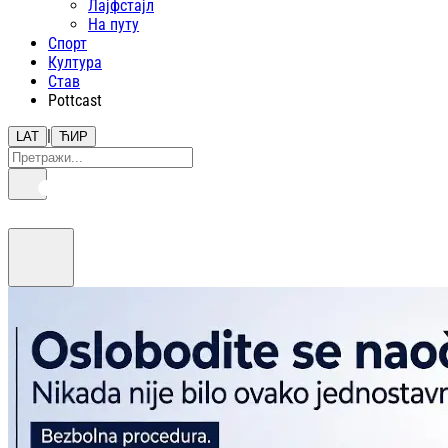
Лајфстajл
На путу
Спорт
Култура
Став
Pottcast
|
LAT
ЋИР