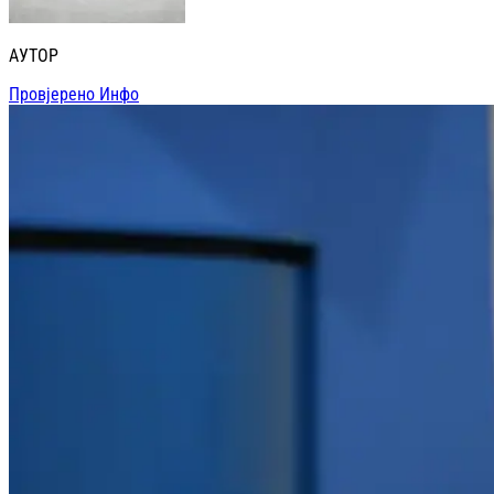
АУТОР
Провјерено Инфо