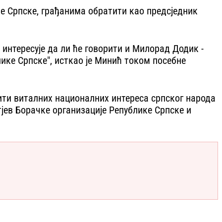
ике Српске, грађанима обратити као предсједник
ш интересује да ли ће говорити и Милорад Додик -
ике Српске", исткао је Минић током посебне
тити виталних националних интереса српског народа
тјев Борачке организације Републике Српске и