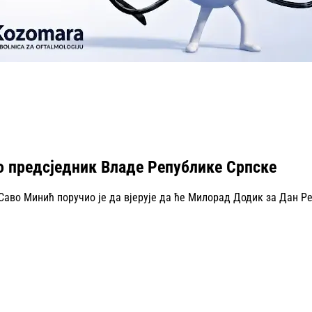
ао предсједник Владе Републике Српске
Саво Минић поручио је да вјерује да ће Милорад Додик за Дан Р