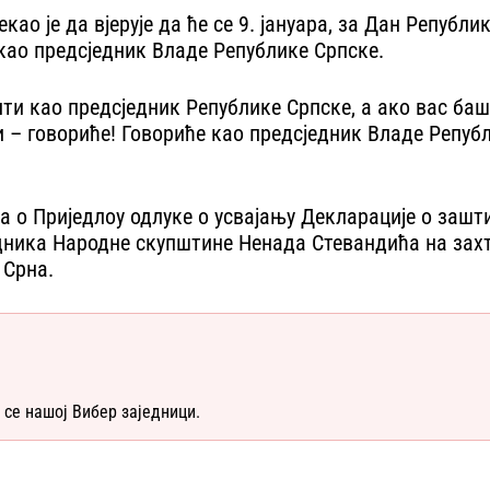
ао је да вјерује да ће се 9. јануара, за Дан Републ
као предсједник Владе Републике Српске.
рити као предсједник Републике Српске, а ако вас ба
 – говориће! Говориће као предсједник Владе Републ
ва о Приједлоу одлуке о усвајању Декларације о заш
сједника Народне скупштине Ненада Стевандића на зах
 Срна.
 се нашој Вибер заједници.