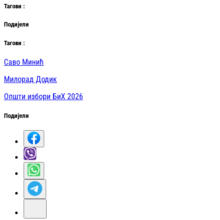
Таг
ови
:
Подијели
Таг
ови
:
Саво Минић
Милорад Додик
Општи избори БиХ 2026
Подијели