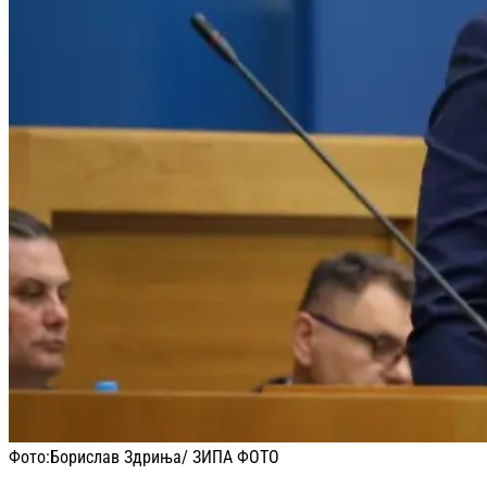
Фото:
Борислав Здриња/ ЗИПА ФОТО