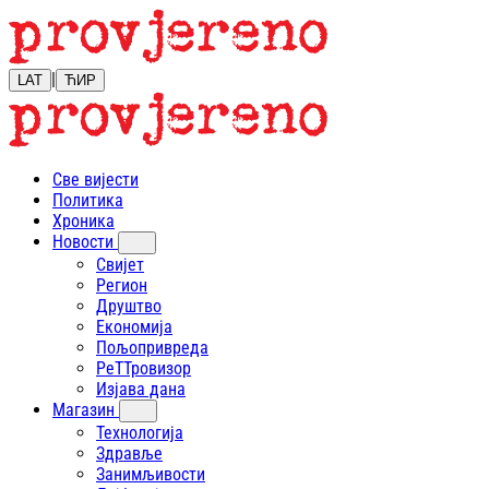
|
LAT
ЋИР
Све вијести
Политика
Хроника
Новости
Свијет
Регион
Друштво
Економија
Пољопривреда
РеТТровизор
Изјава дана
Магазин
Технологија
Здравље
Занимљивости