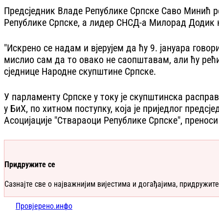
Предсједник Владе Републике Српске Саво Минић рек
Републике Српске, а лидер СНСД-а Милорад Додик 
"Искрено се надам и вјерујем да ћу 9. јануара гово
мислио сам да то овако не саопштавам, али ћу рећи
сједнице Народне скупштине Српске.
У парламенту Српске у току је скупштинска распра
у БиХ, по хитном поступку, која је приједлог пред
Асоцијације "Ствараоци Републике Српске", преноси
Придружите се
Сазнајте све о најважнијим вијестима и догађајима, придружите
Провјерено.инфо