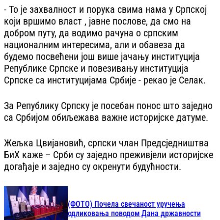
- То је захвалност и порука свима нама у Српској
који вршимо власт , јавне послове, да смо на
добром путу, да водимо рачуна о српским
националним интересима, али и обавеза да
будемо посвећени још више јачању институција
Републике Српске и повезивању институција
Српске са институцијама Србије - рекао је Селак.
За Републику Српску је посебан понос што заједно
са Србијом обиљежава важне историјске датуме.
Жељка Цвијановић, српски члан Предсједништва
БиХ каже – Срби су заједно преживјели историјске
догађаје и заједно су окренути будућности.
(ФОТО) Почела свечаност уручења
одликовања поводом Дана државности