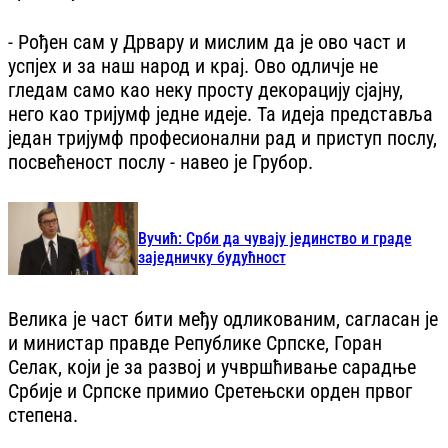
- Рођен сам у Дрвару и мислим да је ово част и
успјех и за наш народ и крај. Ово одличје не
гледам само као неку просту декорацију сјајну,
него као тријумф једне идеје. Та идеја представља
један тријумф професионални рад и приступ послу,
посвећеност послу - навео је Грубор.
Вучић: Срби да чувају јединство и граде
заједничку будућност
Велика је част бити међу одликованим, сагласан је
и министар правде Републике Српске, Горан
Селак, који је за развој и учвршћивање сарадње
Србије и Српске примио Сретењски орден првог
степена.