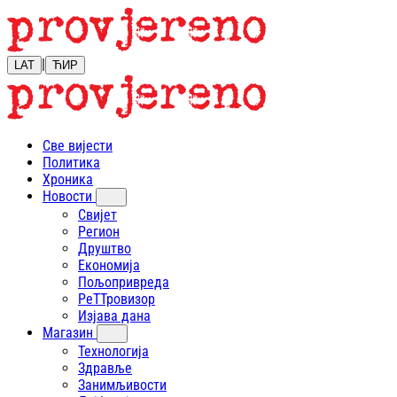
|
LAT
ЋИР
Све вијести
Политика
Хроника
Новости
Свијет
Регион
Друштво
Економија
Пољопривреда
РеТТровизор
Изјава дана
Магазин
Технологија
Здравље
Занимљивости