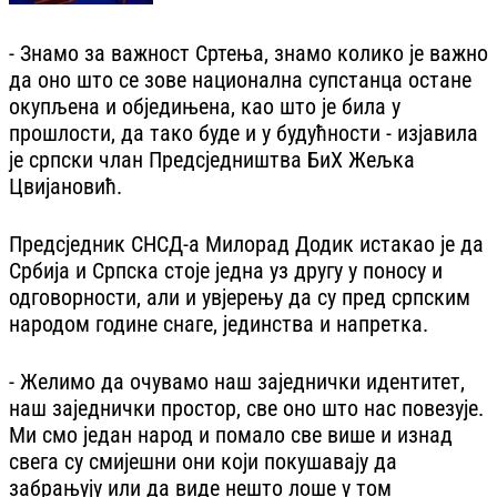
- Знамо за важност Сртења, знамо колико је важно
да оно што се зове национална супстанца остане
окупљена и обједињена, као што је била у
прошлости, да тако буде и у будућности - изјавила
је српски члан Предсједништва БиХ Жељка
Цвијановић.
Предсједник СНСД-а Милорад Додик истакао је да
Србија и Српска стоје једна уз другу у поносу и
одговорности, али и увјерењу да су пред српским
народом године снаге, јединства и напретка.
- Желимо да очувамо наш заједнички идентитет,
наш заједнички простор, све оно што нас повезује.
Ми смо један народ и помало све више и изнад
свега су смијешни они који покушавају да
забрањују или да виде нешто лоше у том