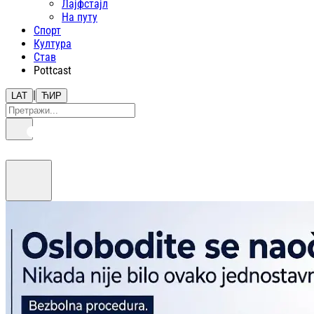
Лајфстajл
На путу
Спорт
Култура
Став
Pottcast
|
LAT
ЋИР