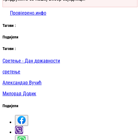
Провјерено.инфо
Таг
ови
:
Подијели
Таг
ови
:
Сретење - Дан државности
сретење
Александар Вучић
Милорад Додик
Подијели