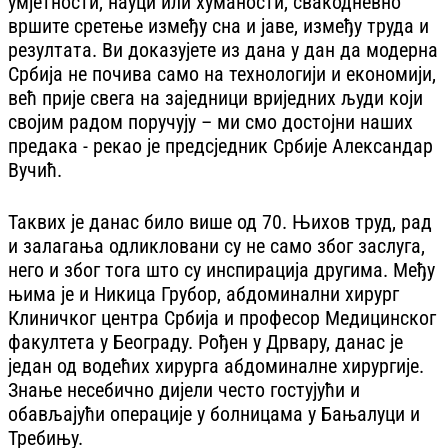
умјетности, науци или хуманости, свакодневно
вршите сретење између сна и јаве, између труда и
резултата. Ви доказујете из дана у дан да модерна
Србија не почива само на технологији и економији,
већ прије свега на заједници вриједних људи који
својим радом поручују – ми смо достојни наших
предака - рекао је предсједник Србије Александар
Вучић.
Таквих је данас било више од 70. Њихов труд, рад
и залагања одликловани су не само због заслуга,
него и због тога што су инспирација другима. Међу
њима је и Никица Грубор, абдоминални хирург
Клиничког центра Србија и професор Медицинског
факултета у Београду. Рођен у Дрвару, данас је
један од водећих хирурга абдоминалне хирургије.
Знање несебично дијели често гостујући и
обављајући операције у болницама у Бањалуци и
Требињу.