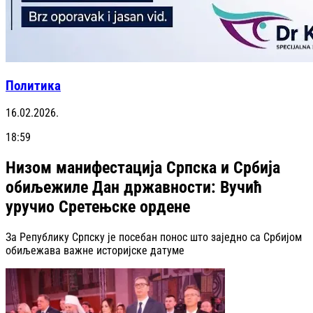
Политика
16.02.2026.
18:59
Низом манифестација Српска и Србија
обиљежиле Дан државности: Вучић
уручио Сретењске ордене
За Републику Српску је посебан понос што заједно са Србијом
обиљежава важне историјске датуме