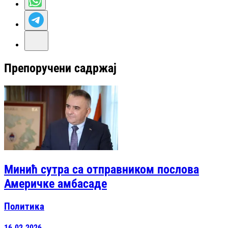
Препоручени садржај
Минић сутра са отправником послова
Америчке амбасаде
Политика
16.02.2026.