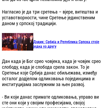
Нагласио је да три сретења – вјере, витештва и
уставотворности, чине Сретење јединственим
даном у српској традицији.
Додик: Србија и Република Српска стоје
једна уз другу
Дан када је Бог срео човјека, када је човјек срео
слободу, када је слобода срела закон. То је
Сретење које Србија данас обиљежава, између
осталог додјелом одликовања појединцима и
институцијама заслужним за њен развој.
- Ви који данас примате одликовања, управо ви
сте они који у својим професијама, својој