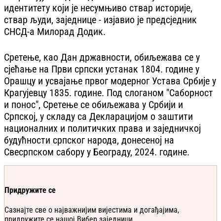
идентитету који је несумњиво ствар историје,
ствар људи, заједнице - изјавио је предсједник
СНСД-а Милорад Додик.
Сретење, као Дан државности, обиљежава се у
сјећање на Први српски устанак 1804. године у
Орашцу и усвајање првог модерног Устава Србије у
Крагујевцу 1835. године. Под слоганом "Саборност
и понос", Сретење се обиљежава у Србији и
Српској, у складу са Декларацијом о заштити
националних и политичких права и заједничкој
будућности српског народа, донесеној на
Свесрпском сабору у Београду, 2024. године.
Придружите се
Сазнајте све о најважнијим вијестима и догађајима,
придружите се нашој Вибер заједници.