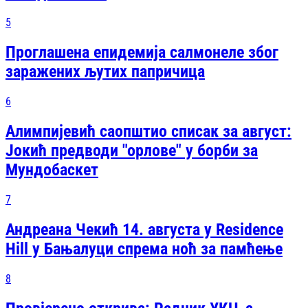
5
Проглашена епидемија салмонеле због
заражених љутих папричица
6
Алимпијевић саопштио списак за август:
Јокић предводи "орлове" у борби за
Мундобаскет
7
Андреана Чекић 14. августа у Residence
Hill у Бањалуци спрема ноћ за памћење
8