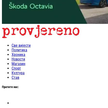
Све вијести
Политика
Хроника
Новости
Магазин
Спорт
Култура
Став
Пратите нас: