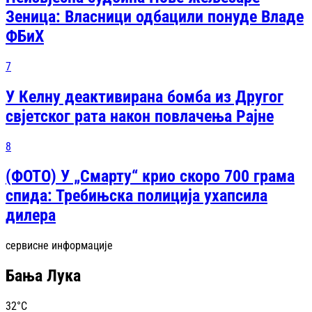
Зеница: Власници одбацили понуде Владе
ФБиХ
7
У Келну деактивирана бомба из Другог
свјетског рата након повлачења Рајне
8
(ФОТО) У „Смарту“ крио скоро 700 грама
спида: Требињска полиција ухапсила
дилера
сервисне информације
Бања Лука
32
°C