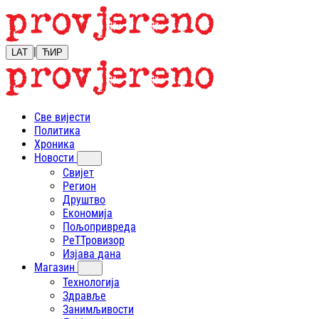
|
LAT
ЋИР
Све вијести
Политика
Хроника
Новости
Свијет
Регион
Друштво
Економија
Пољопривреда
РеТТровизор
Изјава дана
Магазин
Технологија
Здравље
Занимљивости