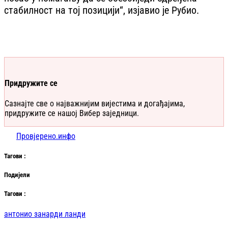
стабилност на тој позицији“, изјавио је Рубио.
Придружите се
Сазнајте све о најважнијим вијестима и догађајима,
придружите се нашој Вибер заједници.
Провјерено.инфо
Таг
ови
:
Подијели
Таг
ови
:
антонио занарди ланди