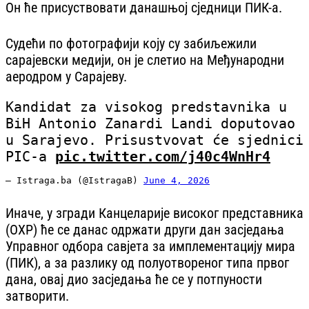
Он ће присуствовати данашњој сједници ПИК-а.
Судећи по фотографији коју су забиљежили
сарајевски медији, он је слетио на Међународни
аеродром у Сарајеву.
Kandidat za visokog predstavnika u
BiH Antonio Zanardi Landi doputovao
u Sarajevo. Prisustvovat će sjednici
PIC-a
pic.twitter.com/j40c4WnHr4
— Istraga.ba (@IstragaB)
June 4, 2026
Иначе, у згради Канцеларије високог представника
(ОХР) ће се данас одржати други дан засједања
Управног одбора савјета за имплементацију мира
(ПИК), а за разлику од полуотвореног типа првог
дана, овај дио засједања ће се у потпуности
затворити.