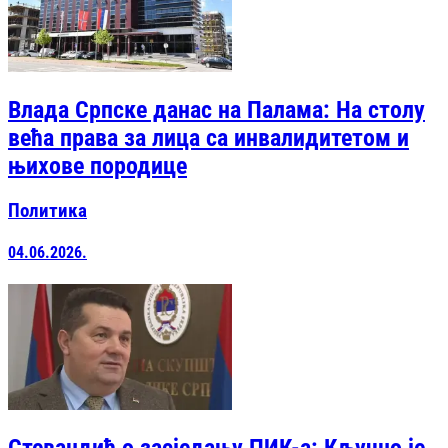
Влада Српске данас на Палама: На столу
већа права за лица са инвалидитетом и
њихове породице
Политика
04.06.2026.
Стевандић о засједању ПИК-а: Кључно је