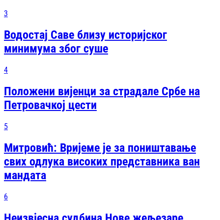
3
Водостај Саве близу историјског
минимума због суше
4
Положени вијенци за страдале Србе на
Петровачкој цести
5
Митровић: Вријеме је за поништавање
свих одлука високих представника ван
мандата
6
Неизвјесна судбина Нове жељезаре