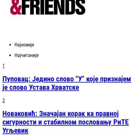
Најновије
Најчитаније
1
Пуповац: Једино слово "У" које признајем
је слово Устава Хрватске
2
Новаковић: Значајан корак ка правној
сигурности и стабилном пословању РиТЕ
Угљевик