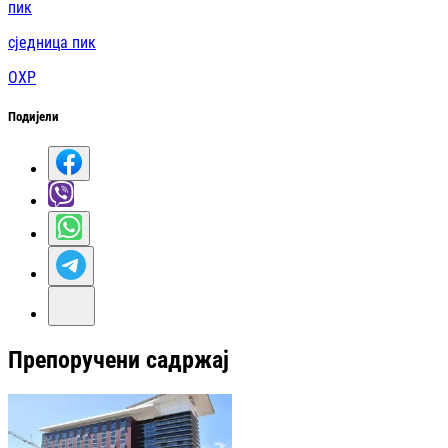
пик
сједница пик
ОХР
Подијели
Препоручени садржај