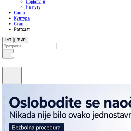
Лајфстajл
На путу
Спорт
Култура
Став
Pottcast
|
LAT
ЋИР