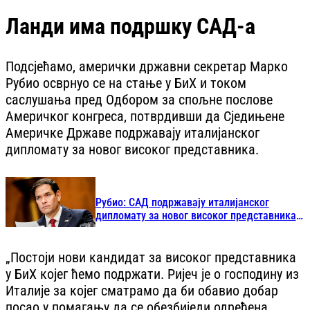
Ланди има подршку САД-а
Подсјећамо, амерички државни секретар Марко
Рубио осврнуо се на стање у БиХ и током
саслушања пред Одбором за спољне послове
Америчког конгреса, потврдивши да Сједињене
Америчке Државе подржавају италијанског
дипломату за новог високог представника.
Рубио: САД подржавају италијанског
дипломату за новог високог представника у
БиХ
„Постоји нови кандидат за високог представника
у БиХ којег ћемо подржати. Ријеч је о господину из
Италије за којег сматрамо да би обавио добар
посао у помагању да се обезбиједи одређена