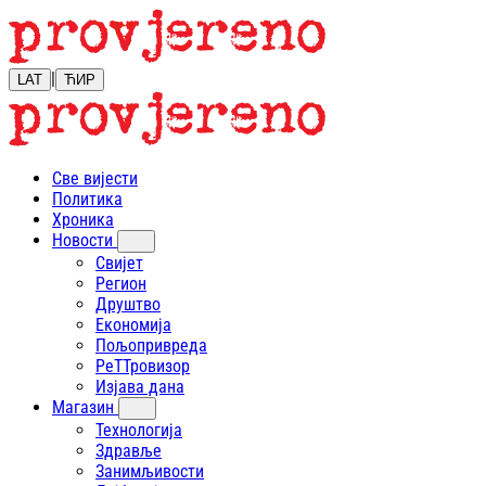
|
LAT
ЋИР
Све вијести
Политика
Хроника
Новости
Свијет
Регион
Друштво
Економија
Пољопривреда
РеТТровизор
Изјава дана
Магазин
Технологија
Здравље
Занимљивости