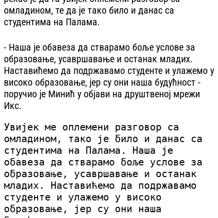
омладином, те да је тако било и данас са
студентима на Палама.
- Наша је обавеза да стварамо боље услове за
образовање, усавршавање и останак младих.
Наставићемо да подржавамо студенте и улажемо у
високо образовање, јер су они наша будућност -
поручио је Минић у објави на друштвеној мрежи
Икс.
Увијек ме оплемени разговор са
омладином, тако је било и данас са
студентима на Палама. Наша је
обавеза да стварамо боље услове за
образовање, усавршавање и останак
младих. Наставићемо да подржавамо
студенте и улажемо у високо
образовање, јер су они наша