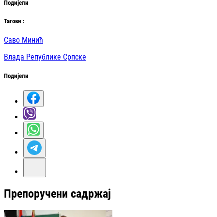
Подијели
Таг
ови
:
Саво Минић
Влада Републике Српске
Подијели
Препоручени садржај