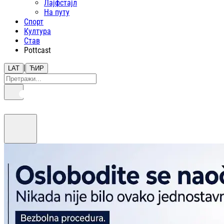
Лајфстajл
На путу
Спорт
Култура
Став
Pottcast
|
LAT
ЋИР