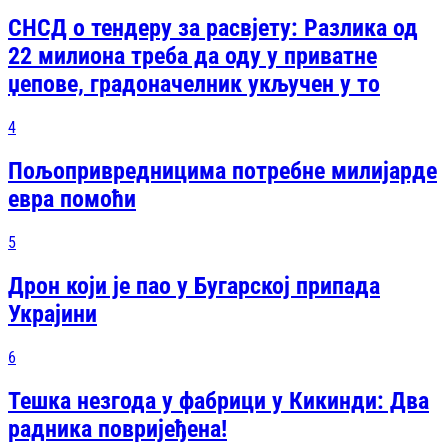
СНСД о тендеру за расвјету: Разлика од
22 милиона треба да оду у приватне
џепове, градоначелник укључен у то
4
Пољопривредницима потребне милијарде
евра помоћи
5
Дрон који је пао у Бугарској припада
Украјини
6
Тешка незгода у фабрици у Кикинди: Два
радника повријеђена!