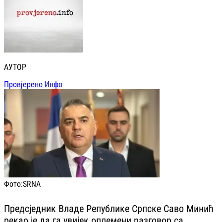
АУТОР
Провјерено Инфо
Фото:
SRNA
Предсједник Владе Републике Српске Саво Минић
рекао је да га увијек оплемени разговор са