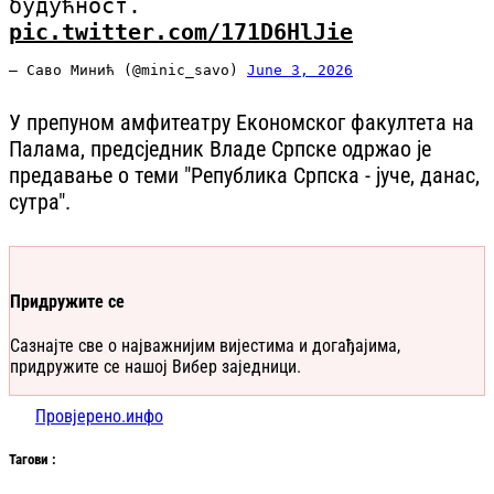
будућност.
pic.twitter.com/171D6HlJie
— Саво Минић (@minic_savo)
June 3, 2026
У препуном амфитеатру Економског факултета на
Палама, предсједник Владе Српске одржао је
предавање о теми "Република Српска - јуче, данас,
сутра".
Придружите се
Сазнајте све о најважнијим вијестима и догађајима,
придружите се нашој Вибер заједници.
Провјерено.инфо
Таг
ови
: