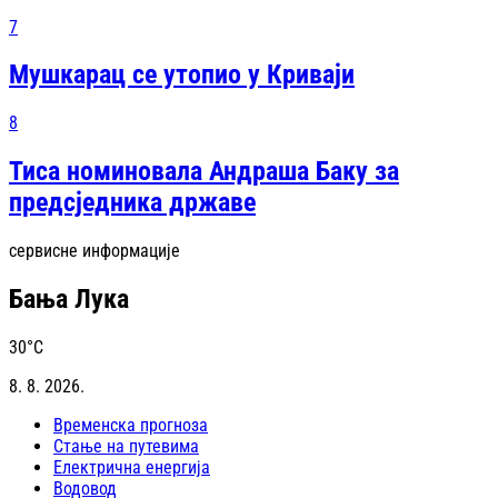
7
Мушкарац се утопио у Криваји
8
Тиса номиновала Андраша Баку за
предсједника државе
сервисне информације
Бања Лука
30
°C
8. 8. 2026.
Временска прогноза
Стање на путевима
Електрична енергија
Водовод