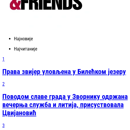
Најновије
Најчитаније
1
Права звијер уловљена у Билећком језеру
2
Поводом славе града у Зворнику одржана
вечерња служба и литија, присуствовала
Цвијановић
3