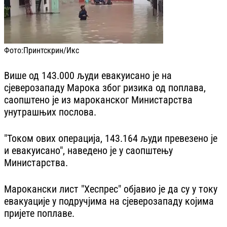
Фото:
Принтскрин/Икс
Више од 143.000 људи евакуисано је на
сјеверозападу Марока због ризика од поплава,
саопштено је из мароканског Министарства
унутрашњих послова.
"Током ових операција, 143.164 људи превезено је
и евакуисано", наведено је у саопштењу
Министарства.
Марокански лист "Хеспрес" објавио је да су у току
евакуације у подручјима на сјеверозападу којима
пријете поплаве.