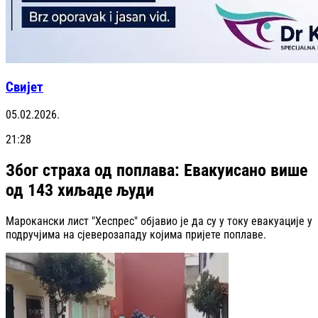
Свијет
05.02.2026.
21:28
Због страха од поплава: Евакуисано више
од 143 хиљаде људи
Марокански лист "Хеспрес" објавио је да су у току евакуације у
подручјима на сјеверозападу којима пријете поплаве.