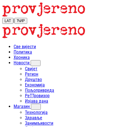
|
LAT
ЋИР
Све вијести
Политика
Хроника
Новости
Свијет
Регион
Друштво
Економија
Пољопривреда
РеТТровизор
Изјава дана
Магазин
Технологија
Здравље
Занимљивости