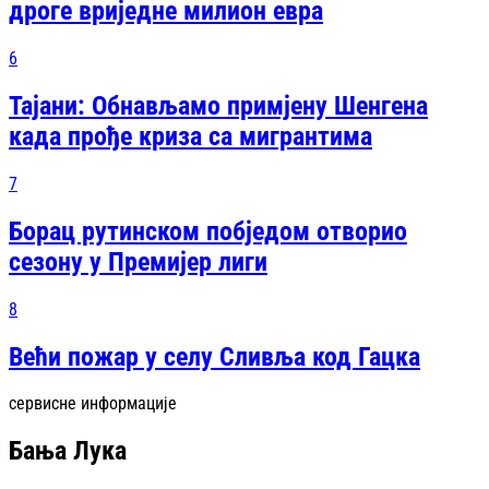
дроге вриједне милион евра
6
Тајани: Обнављамо примјену Шенгена
када прође криза са мигрантима
7
Борац рутинском побједом отворио
сезону у Премијер лиги
8
Већи пожар у селу Сливља код Гацка
сервисне информације
Бања Лука