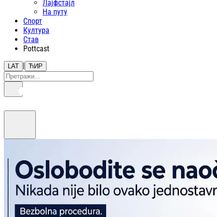
Лајфстajл
На путу
Спорт
Култура
Став
Pottcast
|
LAT
ЋИР