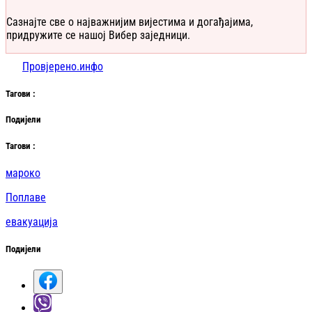
Сазнајте све о најважнијим вијестима и догађајима,
придружите се нашој Вибер заједници.
Провјерено.инфо
Таг
ови
:
Подијели
Таг
ови
:
мароко
Поплаве
евакуација
Подијели