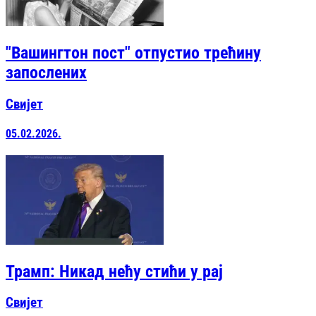
"Вашингтон пост" отпустио трећину
запослених
Свијет
05.02.2026.
Трамп: Никад нећу стићи у рај
Свијет