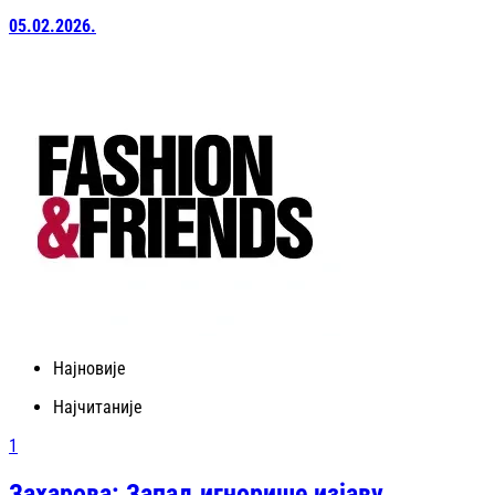
05.02.2026.
Најновије
Најчитаније
1
Захарова: Запад игнорише изјаву