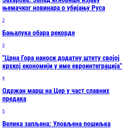
њемачког новинара о убијању Руса
2
Бањалука обара рекорде
3
"Црна Гора наноси додатну штету својој
крхкој економији у име евроинтеграција"
4
Одржан марш на Цер у част славних
предака
5
Велика запљена: Уловљена пошиљка