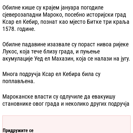
Обилне кише су крајем јануара погодиле
сјеверозападни Мароко, посебно историјски град
Ксар ел Кебир, познат као мјесто Битке три краља
1578. године.
Обилне падавине изазвале су пораст нивоа ријеке
Лукос, која тече близу града, и пуњење
акумулације Уед ел Махазин, која се налази на југу.
Многа подручја Ксар ел Кебира била су
поплављена.
Мароканске власти су одлучиле да евакуишу
становнике овог града и неколико других подручја
Придружите се