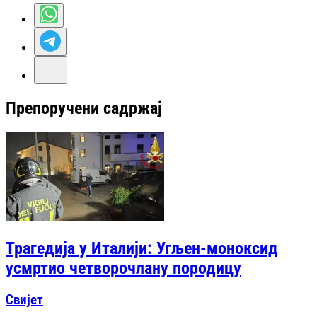
Препоручени садржај
Трагедија у Италији: Угљен-моноксид
усмртио четворочлану породицу
Свијет