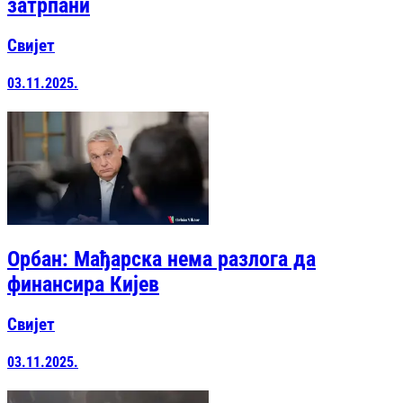
затрпани
Свијет
03.11.2025.
Орбан: Мађарска нема разлога да
финансира Кијев
Свијет
03.11.2025.