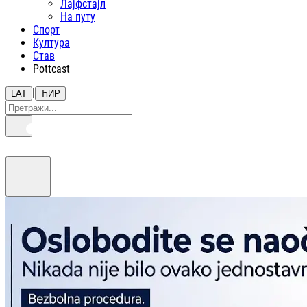
Лајфстajл
На путу
Спорт
Култура
Став
Pottcast
|
LAT
ЋИР