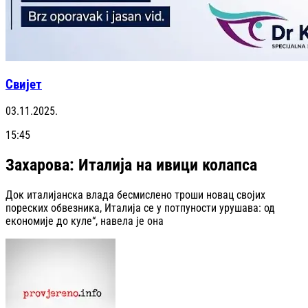
Свијет
03.11.2025.
15:45
Захарова: Италија на ивици колапса
Док италијанска влада бесмислено троши новац својих
пореских обвезника, Италија се у потпуности урушава: од
економије до куле“, навела је она