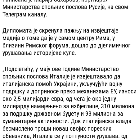
Министарства спољних послова Русије, на свом
Телеграм каналу.
Дипломата је скренула пажњу на извјештаје
медија о томе да је у самом центру Рима, у
близини Римског форума, дошло до дјелимичног
урушавања историјске куле.
„Подсјетићу, у мају ове године Министарство
спољних послова Италије је извјештавало да
италијанска помоћ Украјини, укључујући војну
подршку и доприносе преко механизама ЕУ, износи
око 2,5 милијарди евра, од чега је око једну
милијарду намијењено за избјеглице, 310 милиона
за подршку државном буџету и 93 милиона за
хуманитарне активности. Док италијанска влада
бесмислено троши новац својих пореских
обвезника, Италија се у потпуности урушава: од