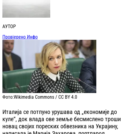
АУТОР
Провјерено Инфо
Фото:
Wikimedia Commons / CC BY 4.0
Италија се потпуно урушава од „економије до
куле“, док влада ове земље бесмислено троши
новац својих пореских обвезника на Украјину,
написала је Марија Захарова, портпарол