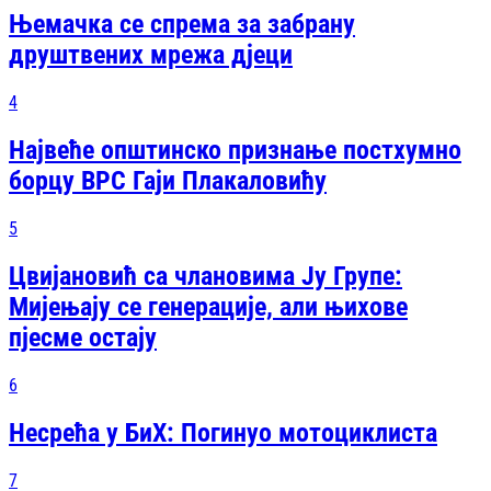
Њемачка се спрема за забрану
друштвених мрежа дјеци
4
Највеће општинско признање постхумно
борцу ВРС Гаји Плакаловићу
5
Цвијановић са члановима Ју Групе:
Мијењају се генерације, али њихове
пјесме остају
6
Несрећа у БиХ: Погинуо мотоциклиста
7