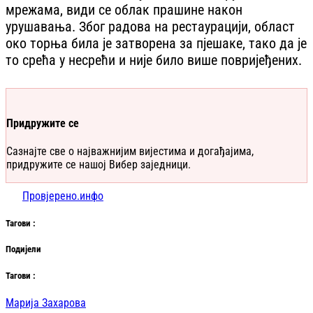
мрежама, види се облак прашине након
урушавања. Због радова на рестаурацији, област
око торња била је затворена за пјешаке, тако да је
то срећа у несрећи и није било више повријеђених.
Придружите се
Сазнајте све о најважнијим вијестима и догађајима,
придружите се нашој Вибер заједници.
Провјерено.инфо
Таг
ови
:
Подијели
Таг
ови
:
Марија Захарова