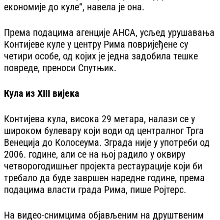
економије до куле“, навела је она.
Према подацима агенције АНСА, усљед урушавања
Контијеве куле у центру Рима повријеђене су
четири особе, од којих је једна задобила тешке
повреде, преноси Спутњик.
Кула из XIII вијека
Контијева кула, висока 29 метара, налази се у
широком булевару који води од централног Трга
Венеција до Колосеума. Зграда није у употреби од
2006. године, али се на њој радило у оквиру
четворогодишњег пројекта рестаурације који би
требало да буде завршен наредне године, према
подацима власти града Рима, пише Ројтерс.
На видео-снимцима објављеним на друштвеним