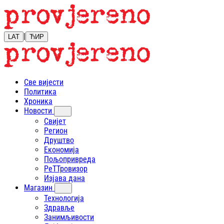
|
LAT
ЋИР
Све вијести
Политика
Хроника
Новости
Свијет
Регион
Друштво
Економија
Пољопривреда
РеТТровизор
Изјава дана
Магазин
Технологија
Здравље
Занимљивости