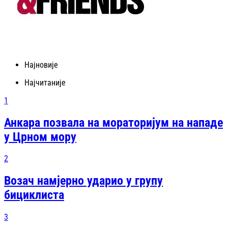
Најновије
Најчитаније
1
Анкара позвала на мораторијум на нападе
у Црном мору
2
Возач намјерно ударио у групу
бициклиста
3