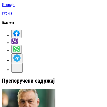
Италија
Русија
Подијели
Препоручени садржај