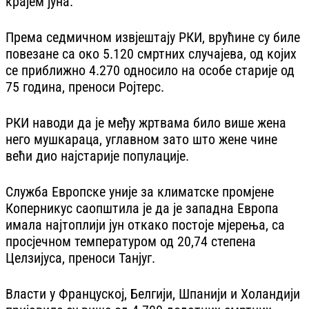
крајем јуна.
Према седмичном извјештају РКИ, врућине су биле
повезане са око 5.120 смртних случајева, од којих
се приближно 4.270 односило на особе старије од
75 година, преноси Ројтерс.
РКИ наводи да је међу жртвама било више жена
него мушкараца, углавном зато што жене чине
већи дио најстарије популације.
Служба Европске уније за климатске промјене
Коперникус саопштила је да је западна Европа
имала најтоплији јун откако постоје мјерења, са
просјечном температуром од 20,74 степена
Целзијуса, преноси Тан‌југ.
Власти у Француској, Белгији, Шпанији и Холандији