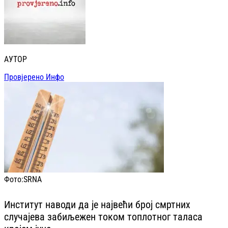
АУТОР
Провјерено Инфо
Фото:
SRNA
Институт наводи да је највећи број смртних
случајева забиљежен током топлотног таласа