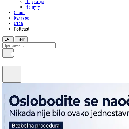
Лајфстajл
На путу
Спорт
Култура
Став
Pottcast
|
LAT
ЋИР