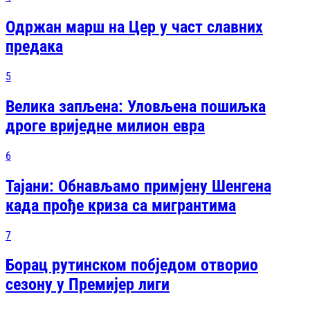
Одржан марш на Цер у част славних
предака
5
Велика запљена: Уловљена пошиљка
дроге вриједне милион евра
6
Тајани: Обнављамо примјену Шенгена
када прође криза са мигрантима
7
Борац рутинском побједом отворио
сезону у Премијер лиги