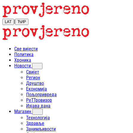
|
LAT
ЋИР
Све вијести
Политика
Хроника
Новости
Свијет
Регион
Друштво
Економија
Пољопривреда
РеТТровизор
Изјава дана
Магазин
Технологија
Здравље
Занимљивости