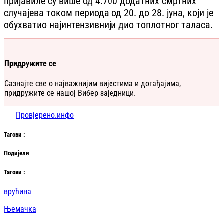
пријавиле су више од 4.700 додатних смртних
случајева током периода од 20. до 28. јуна, који је
обухватио најинтензивнији дио топлотног таласа.
Придружите се
Сазнајте све о најважнијим вијестима и догађајима,
придружите се нашој Вибер заједници.
Провјерено.инфо
Таг
ови
:
Подијели
Таг
ови
:
врућина
Њемачка