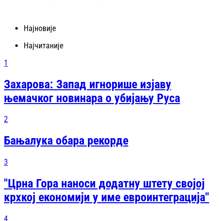
Најновије
Најчитаније
1
Захарова: Запад игнорише изјаву
њемачког новинара о убијању Руса
2
Бањалука обара рекорде
3
"Црна Гора наноси додатну штету својој
крхкој економији у име евроинтеграција"
4