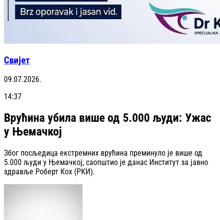
Свијет
09.07.2026.
14:37
Врућина убила више од 5.000 људи: Ужас
у Њемачкој
Због посљедица екстремних врућина преминуло је више од
5.000 људи у Њемачкој, саопштио је данас Институт за јавно
здравље Роберт Кох (РКИ).