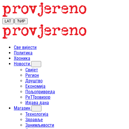
|
LAT
ЋИР
Све вијести
Политика
Хроника
Новости
Свијет
Регион
Друштво
Економија
Пољопривреда
РеТТровизор
Изјава дана
Магазин
Технологија
Здравље
Занимљивости