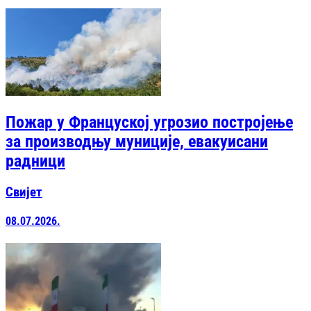
Пожар у Француској угрозио постројење
за производњу муниције, евакуисани
радници
Свијет
08.07.2026.