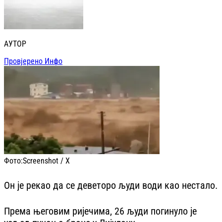
АУТОР
Провјерено Инфо
Фото:
Screenshot / X
Он је рекао да се деветоро људи води као нестало.
Према његовим ријечима, 26 људи погинуло је