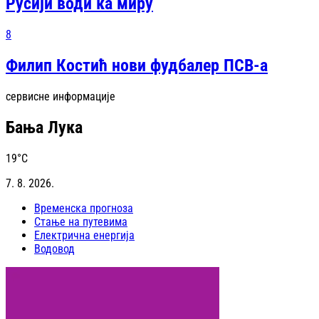
Русији води ка миру
8
Филип Костић нови фудбалер ПСВ-а
сервисне информације
Бања Лука
19
°C
7. 8. 2026.
Временска прогноза
Стање на путевима
Електрична енергија
Водовод