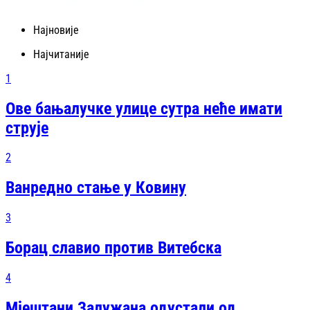
Најновије
Најчитаније
1
Ове бањалучке улице сутра неће имати
струје
2
Ванредно стање у Ковину
3
Борац славио против Витебска
4
Мјештани Залужана одустали од