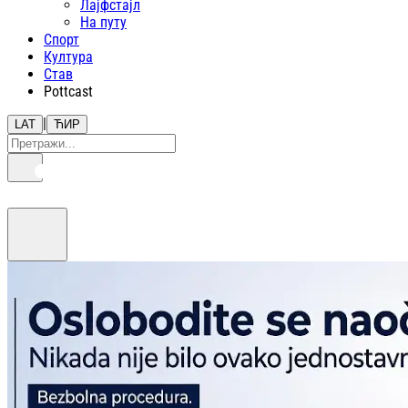
Лајфстajл
На путу
Спорт
Култура
Став
Pottcast
|
LAT
ЋИР