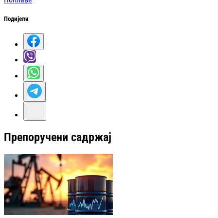
Подијели
Препоручени садржај