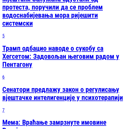
протеста, поручили да се проблем
водоснабијевања мора ријешити
системски
5
Трамп одбацио наводе о сукобу са
Хегсетом: Задовољан његовим радом у
Пентагону
6
Сенатори предлажу закон о регулисању
вјештачке интелигенције у психотерапији
7
Мема: Враћање замрзнуте имовине