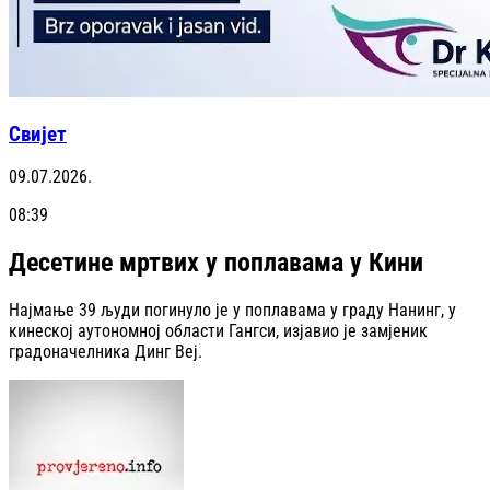
Свијет
09.07.2026.
08:39
Десетине мртвих у поплавама у Кини
Најмање 39 људи погинуло је у поплавама у граду Нанинг, у
кинеској аутономној области Гангси, изјавио је замјеник
градоначелника Динг Веј.