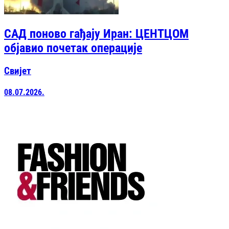
САД поново гађају Иран: ЦЕНТЦОМ
објавио почетак операције
Свијет
08.07.2026.