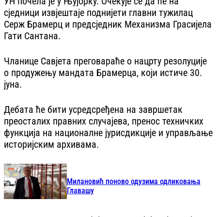
УН почела је у Њујорку. Очекује се да ће на
сједници извјештаје поднијети главни тужилац
Серж Брамерц и предсједник Механизма Грасијела
Гати Сантана.
Чланице Савјета преговараће о нацрту резолуције
о продужењу мандата Брамерца, који истиче 30.
јуна.
Дебата ће бити усредсређена на завршетак
преосталих правних случајева, пренос техничких
функција на националне јурисдикције и управљање
историјским архивама.
Милановић поново одузима одликовања
Главашу