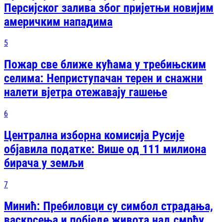
Персијског залива због пријетњи новијим
америчким нападима
5
Пожар све ближе кућама у требињским
селима: Неприступачан терен и снажни
налети вјетра отежавају гашење
6
Централна изборна комисија Русије
објавила податке: Више од 111 милиона
бирача у земљи
7
Минић: Пребиловци су симбол страдања,
васкрсења и побједе живота над смрћу