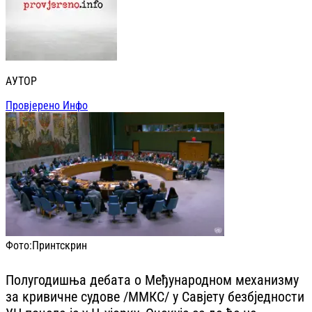
АУТОР
Провјерено Инфо
Фото:
Принтскрин
Полугодишња дебата о Међународном механизму
за кривичне судове /ММКС/ у Савјету безбједности