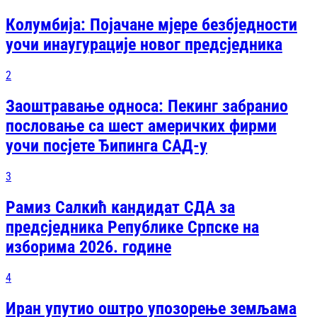
Колумбија: Појачане мјере безбједности
уочи инаугурације новог предсједника
2
Заоштравање односа: Пекинг забранио
пословање са шест америчких фирми
уочи посјете Ђипинга САД-у
3
Рамиз Салкић кандидат СДА за
предсједника Републике Српске на
изборима 2026. године
4
Иран упутио оштро упозорење земљама