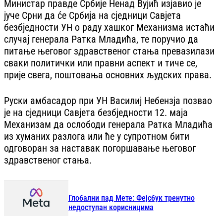
Министар правде Србије Ненад Вујић изјавио је
јуче Срни да će Србија на сједници Савјета
безбједности УН о раду хашког Механизма истаћи
случај генерала Ратка Младића, те поручио да
питање његовог здравственог стања превазилази
сваки политички или правни аспект и тиче се,
прије свега, поштовања основних људских права.
Руски амбасадор при УН Василиј Небензја позвао
је на сједници Савјета безбједности 12. маја
Механизам да ослободи генерала Ратка Младића
из хуманих разлога или ће у супротном бити
одговоран за наставак погоршавање његовог
здравственог стања.
Глобални пад Мете: Фејсбук тренутно
недоступан корисницима