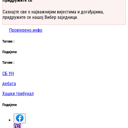
Придружите се
Сазнајте све о најважнијим вијестима и догађајима,
придружите се нашој Вибер заједници.
Провјерено.инфо
Таг
ови
:
Подијели
Таг
ови
:
СБ УН
дебата
Хашки трибунал
Подијели