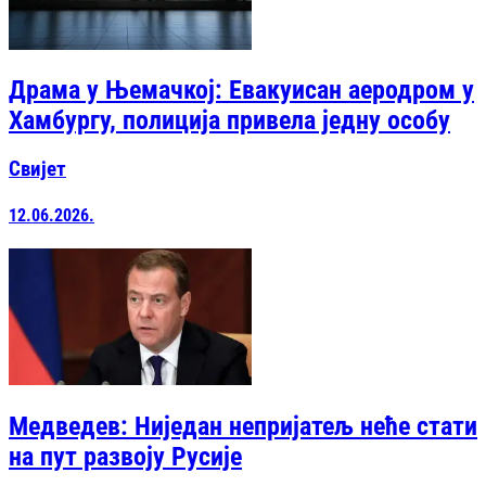
Драма у Њемачкој: Евакуисан аеродром у
Хамбургу, полиција привела једну особу
Свијет
12.06.2026.
Медведев: Ниједан непријатељ неће стати
на пут развоју Русије