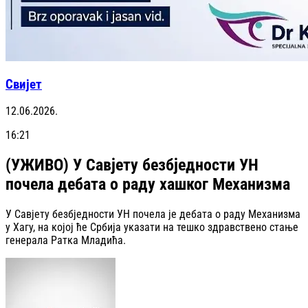
Свијет
12.06.2026.
16:21
(УЖИВО) У Савјету безбједности УН
почела дебата о раду хашког Механизма
У Савјету безбједности УН почела је дебата о раду Механизма
у Хагу, на којој ће Србија указати на тешко здравствено стање
генерала Ратка Младића.