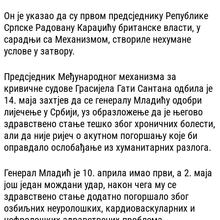
Он је указао да су првом предсједнику Републике
Српске Радовану Караџићу британске власти, у
сарадњи са Механизмом, створиле нехумане
услове у затвору.
Предсједник Међународног механизма за
кривичне судове Грасијела Гати Сантана одбила је
14. маја захтјев да се генералу Младићу одобри
лијечење у Србији, уз образложење да је његово
здравствено стање тешко због хроничних болести,
али да није ријеч о акутном погоршању које би
оправдало ослобађање из хуманитарних разлога.
Генерал Младић је 10. априла имао први, а 2. маја
још један мождани удар, након чега му се
здравствено стање додатно погоршало због
озбиљних неуролошких, кардиоваскуларних и