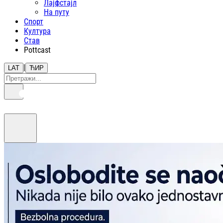
Лајфстajл
На путу
Спорт
Култура
Став
Pottcast
|
LAT
ЋИР