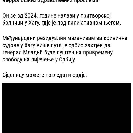
нефролошких здравствених проблема.
Он се од 2024. године налази у притворској
болници у Хагу, гдје је под палијативном његом.
Међународни резидуални механизам за кривичне
судове у Хагу више пута је одбио захтјев да
генерал Младић буде пуштен на привремену
слободу на лијечење у Србију.
Сједницу можете погледати овдје: