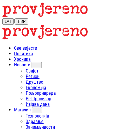
|
LAT
ЋИР
Све вијести
Политика
Хроника
Новости
Свијет
Регион
Друштво
Економија
Пољопривреда
РеТТровизор
Изјава дана
Магазин
Технологија
Здравље
Занимљивости