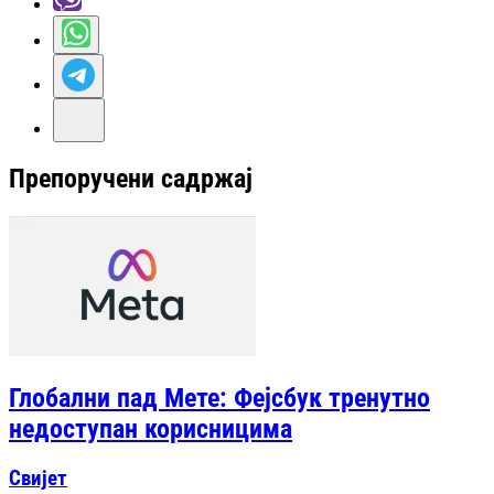
Препоручени садржај
Глобални пад Мете: Фејсбук тренутно
недоступан корисницима
Свијет