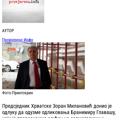
АУТОР
Провјерено Инфо
Фото:
Принтскрин
Предсједник Хрватске Зоран Милановић донио је
одлуку да одузме одликовања Бранимиру Главашу,