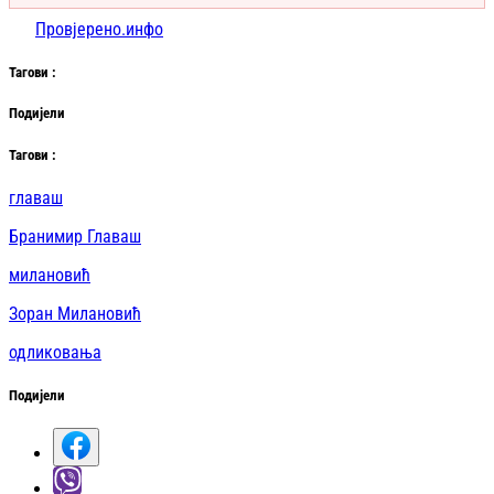
Провјерено.инфо
Таг
ови
:
Подијели
Таг
ови
:
главаш
Бранимир Главаш
милановић
Зоран Милановић
одликовања
Подијели