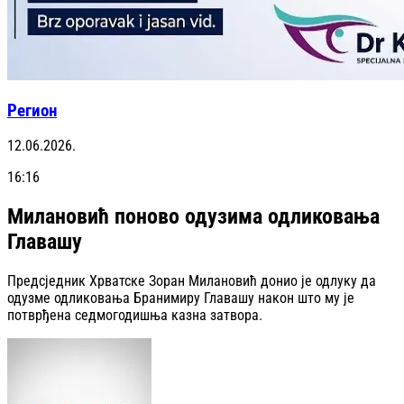
Регион
12.06.2026.
16:16
Милановић поново одузима одликовања
Главашу
Предсједник Хрватске Зоран Милановић донио је одлуку да
одузме одликовања Бранимиру Главашу након што му је
потврђена седмогодишња казна затвора.