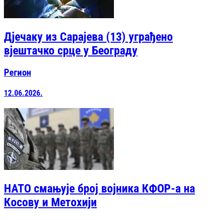
Дјечаку из Сарајева (13) уграђено
вјештачко срце у Београду
Регион
12.06.2026.
НАТО смањује број војника КФОР-а на
Косову и Метохији