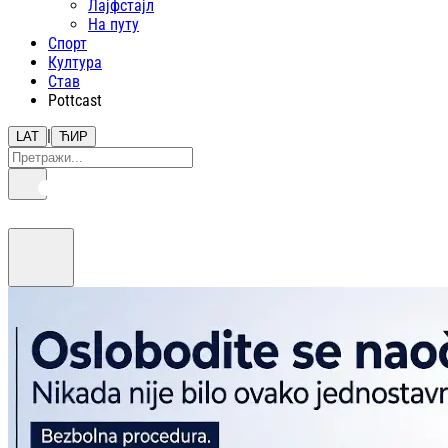
Лајфстajл
На путу
Спорт
Култура
Став
Pottcast
|
LAT
ЋИР