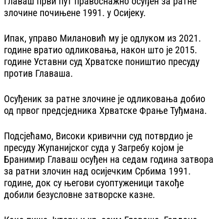
Главаш први пут правоснажно осуђен за ратне
злочине почињене 1991. у Осијеку.
Ипак, управо Милановић му је одлуком из 2021.
године вратио одликовања, након што је 2015.
године Уставни суд Хрватске поништио пресуду
против Главаша.
Осуђеник за ратне злочине је одликовања добио
од првог предсједника Хрватске Фрање Туђмана.
Подсјећамо, Високи кривични суд потврдио је
пресуду Жупанијског суда у Загребу којом је
Бранимир Главаш осуђен на седам година затвора
за ратни злочин над осијечким Србима 1991.
године, док су његови суоптуженици такође
добили безусловне затворске казне.