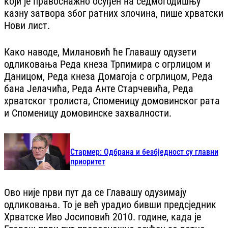
који је правоснажно осуђен на седмогодишњу
казну затвора због ратних злочина, пише хрватски
Нови лист.
Како наводе, Милановић ће Главашу одузети
одликовања Реда кнеза Трпимира с огрлицом и
Даницом, Реда кнеза Домагоја с огрлицом, Реда
бана Јелачића, Реда Анте Старчевића, Реда
хрватског тролиста, Споменицу домовинског рата
и Споменицу домовинске захвалности.
Стармер: Одбрана и безбједност су главни
приоритет
Ово није први пут да се Главашу одузимају
одликовања. То је већ урадио бивши предсједник
Хрватске Иво Јосиповић 2010. године, када је