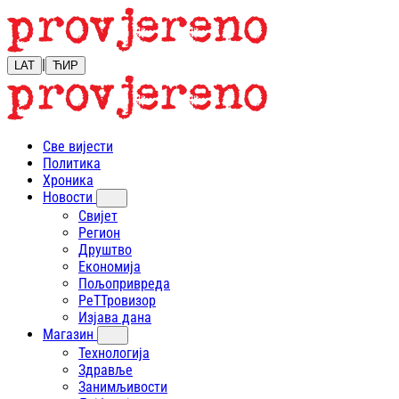
|
LAT
ЋИР
Све вијести
Политика
Хроника
Новости
Свијет
Регион
Друштво
Економија
Пољопривреда
РеТТровизор
Изјава дана
Магазин
Технологија
Здравље
Занимљивости