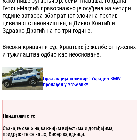
Како пише Јутарњи.хр, осим Главаша, Гордана
Гетош-Магдић правоснажно је осуђена на четири
године затвора због ратног злочина против
цивилног становништва, а Динко Контић и
Здравко Драгић на по три године.
Високи кривични суд Хрватске је жалбе оптужених
и тужилаштва одбио као неосноване.
Брза акција полиције: Украден BМW
пронађен у Угљевику
Придружите се
Сазнајте све о најважнијим вијестима и догађајима,
придружите се нашој Вибер заједници.