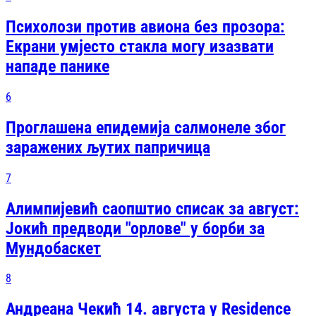
Психолози против авиона без прозора:
Екрани умјесто стакла могу изазвати
нападе панике
6
Проглашена епидемија салмонеле због
заражених љутих папричица
7
Алимпијевић саопштио списак за август:
Јокић предводи "орлове" у борби за
Мундобаскет
8
Андреана Чекић 14. августа у Residence