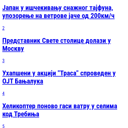
Јапан у ишчекивању снажног тајфуна,
упозорење на ветрове јаче од 200км/ч
2
Представник Свете столице долази у
Москву
3
Ухапшени у акцији "Траса" спроведен у
ОЈТ Бањалука
4
Хеликоптер поново гаси ватру у селима
код Требиња
5