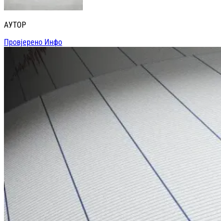
АУТОР
Провјерено Инфо