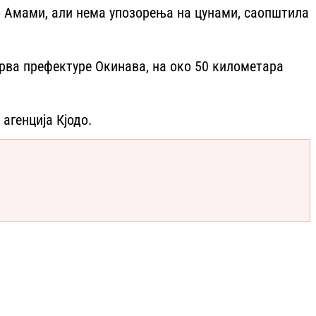
во Амами, али нема упозорења на цунами, саопштила
стрва префектуре Окинава, на око 50 километара
агенција Кјодо.