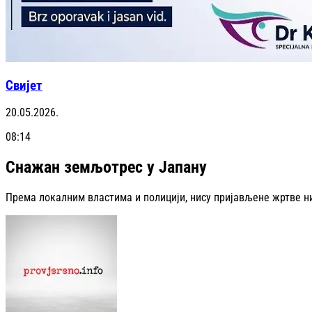
Свијет
20.05.2026.
08:14
Снажан земљотрес у Јапану
Према локалним властима и полицији, нису пријављене жртве н