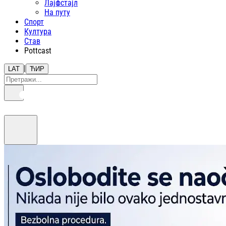
Лајфстajл
На путу
Спорт
Култура
Став
Pottcast
|
LAT
ЋИР