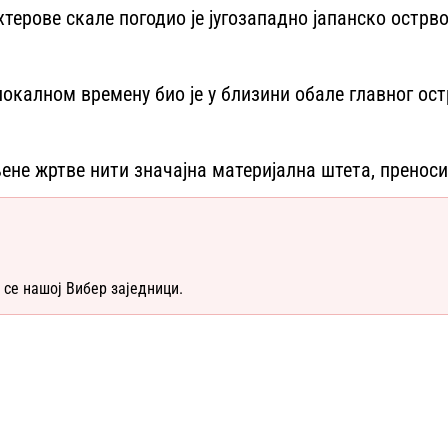
терове скале погодио је југозападно јапанско остр
 локалном времену био је у близини обале главног о
не жртве нити значајна материјална штета, преноси 
 се нашој Вибер заједници.