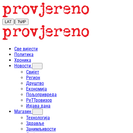
|
LAT
ЋИР
Све вијести
Политика
Хроника
Новости
Свијет
Регион
Друштво
Економија
Пољопривреда
РеТТровизор
Изјава дана
Магазин
Технологија
Здравље
Занимљивости