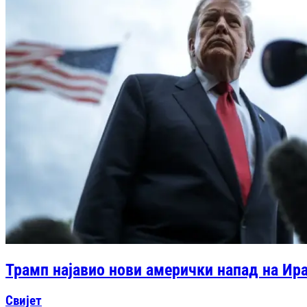
Трамп најавио нови амерички напад на Ира
Свијет