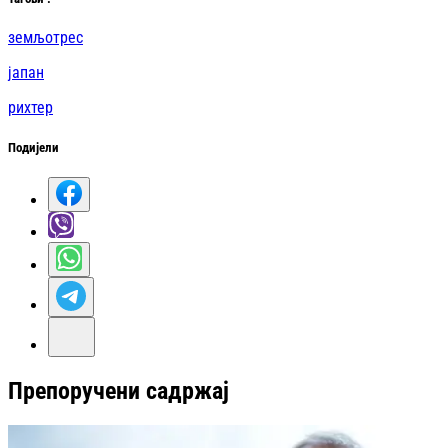
земљотрес
јапан
рихтер
Подијели
Препоручени садржај