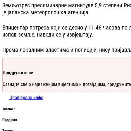
Земљотрес прелиминарне магнитуде 5,9 степени Рих
је јапанска метеоролошка агенција.
Епицентар потреса који се десио у 11.46 часова по
испод земље, наводи се у извјештају.
Према локалним властима и полицији, нису пријавље
Придружите се
Сазнајте све о најважнијим вијестима и догађајима, придружите
Провјерено.инфо
Таг
ови
:
Подијели
Таг
ови
: