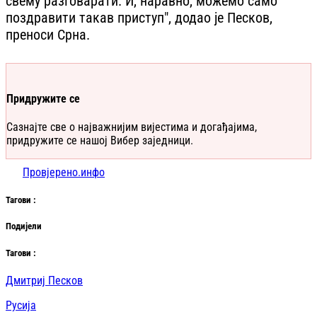
свему разговарати. И, наравно, можемо само
поздравити такав приступ", додао је Песков,
преноси Срна.
Придружите се
Сазнајте све о најважнијим вијестима и догађајима,
придружите се нашој Вибер заједници.
Провјерено.инфо
Таг
ови
:
Подијели
Таг
ови
:
Дмитриј Песков
Русија