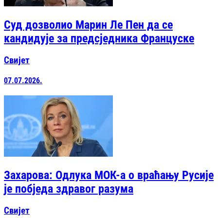
Суд дозволио Марин Ле Пен да се
кандидује за предсједника Француске
Свијет
07.07.2026.
Захарова: Одлука МОК-а о враћању Русије
је побједа здравог разума
Свијет