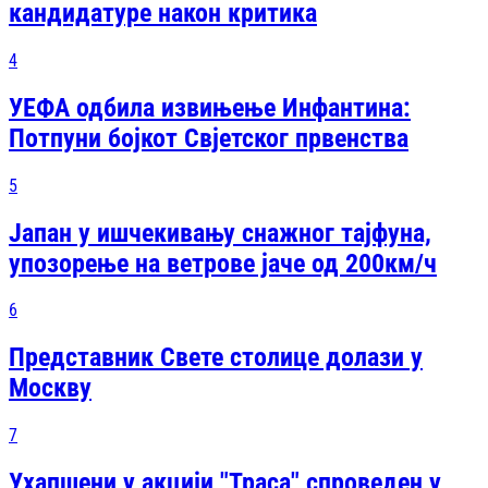
кандидатуре након критика
4
УЕФА одбила извињење Инфантина:
Потпуни бојкот Свјетског првенства
5
Јапан у ишчекивању снажног тајфуна,
упозорење на ветрове јаче од 200км/ч
6
Представник Свете столице долази у
Москву
7
Ухапшени у акцији "Траса" спроведен у