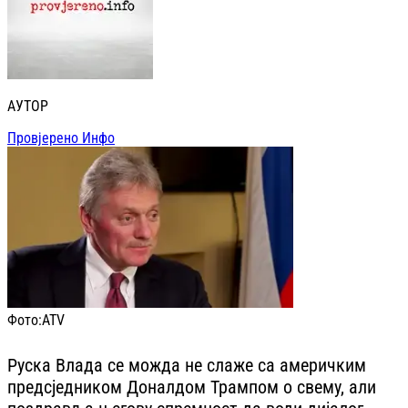
АУТОР
Провјерено Инфо
Фото:
ATV
Руска Влада се можда не слаже са америчким
предсједником Доналдом Трампом о свему, али