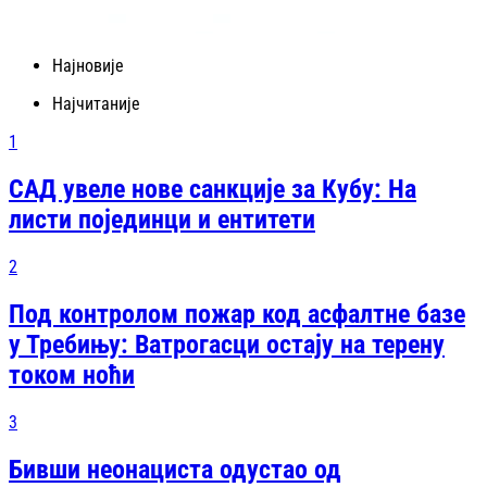
Најновије
Најчитаније
1
САД увеле нове санкције за Кубу: На
листи појединци и ентитети
2
Под контролом пожар код асфалтне базе
у Требињу: Ватрогасци остају на терену
током ноћи
3
Бивши неонациста одустао од