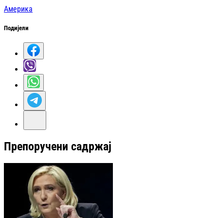
Америка
Подијели
Препоручени садржај