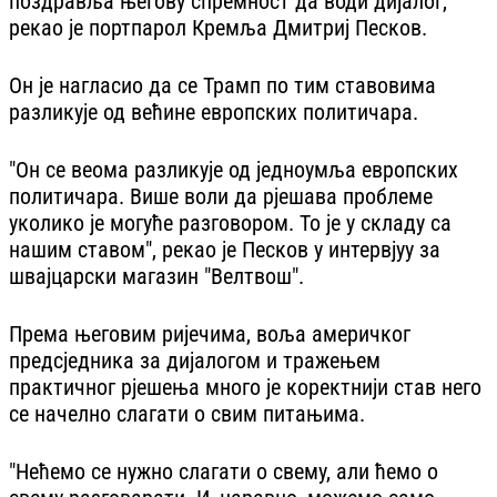
поздравља његову спремност да води дијалог,
рекао је портпарол Кремља Дмитриј Песков.
Он је нагласио да се Трамп по тим ставовима
разликује од већине европских политичара.
"Он се веома разликује од једноумља европских
политичара. Више воли да рјешава проблеме
уколико је могуће разговором. То је у складу са
нашим ставом", рекао је Песков у интервјуу за
швајцарски магазин "Велтвош".
Према његовим ријечима, воља америчког
предсједника за дијалогом и тражењем
практичног рјешења много је коректнији став него
се начелно слагати о свим питањима.
"Нећемо се нужно слагати о свему, али ћемо о