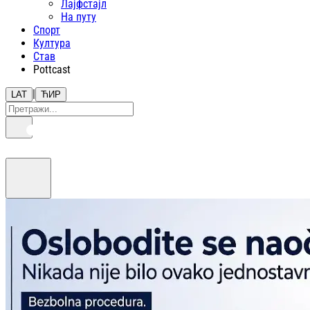
Лајфстajл
На путу
Спорт
Култура
Став
Pottcast
|
LAT
ЋИР