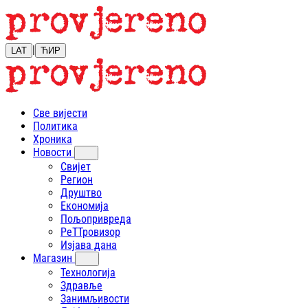
|
LAT
ЋИР
Све вијести
Политика
Хроника
Новости
Свијет
Регион
Друштво
Економија
Пољопривреда
РеТТровизор
Изјава дана
Магазин
Технологија
Здравље
Занимљивости