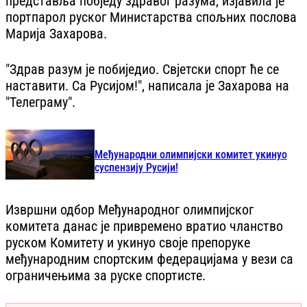
представља побједу здравог разума, изјавила је
портпарол руског Министарства спољних послова
Марија Захарова.
"Здрав разум је побиједио. Свјетски спорт ће се
наставити. Са Русијом!", написала је Захарова на
"Телеграму".
Међународни олимпијски комитет укинуо
суспензију Русији!
Извршни одбор Међународног олимпијског
комитета данас је привремено вратио чланство
руском Комитету и укинуо своје препоруке
међународним спортским федерацијама у вези са
ограничењима за руске спортисте.