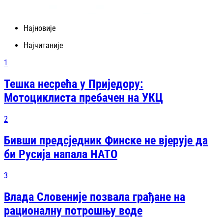
Најновије
Најчитаније
1
Тешка несрећа у Приједору:
Мотоциклиста пребачен на УКЦ
2
Бивши предсједник Финске не вјерује да
би Русија напала НАТО
3
Влада Словеније позвала грађане на
рационалну потрошњу воде