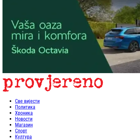
Све вијести
Политика
Хроника
Новости
Магазин
Спорт
Култура