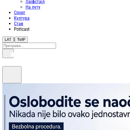
Лајфстajл
На путу
Спорт
Култура
Став
Pottcast
|
LAT
ЋИР