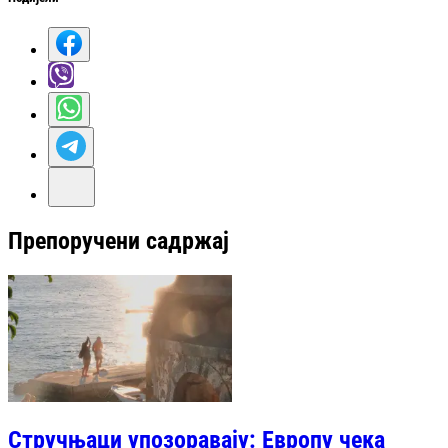
Препоручени садржај
Стручњаци упозоравају: Европу чека