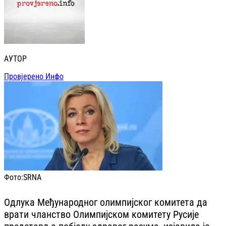
АУТОР
Провјерено Инфо
Фото:
SRNA
Одлука Међународног олимпијског комитета да
врати чланство Олимпијском комитету Русије