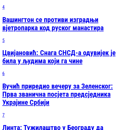
4
Вашингтон се противи изградњи
вјетропарка код руског манастира
5
Цвијановић: Снага СНСД-а одувијек је
била у људима који га чине
6
Вучић приредио вечеру за Зеленског:
Прва званична посjета предсjедника
Украјине Србији
7
Линта: Тужилаштво у Београду да