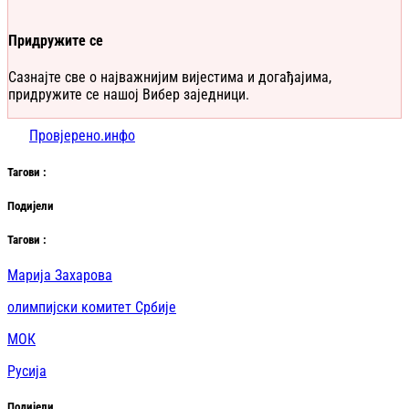
Придружите се
Сазнајте све о најважнијим вијестима и догађајима,
придружите се нашој Вибер заједници.
Провјерено.инфо
Таг
ови
:
Подијели
Таг
ови
:
Марија Захарова
олимпијски комитет Србије
МОК
Русија
Подијели