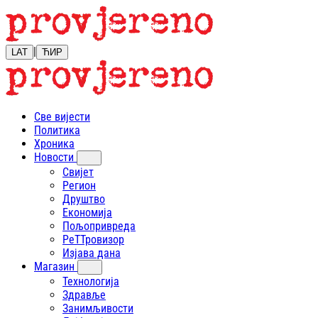
|
LAT
ЋИР
Све вијести
Политика
Хроника
Новости
Свијет
Регион
Друштво
Економија
Пољопривреда
РеТТровизор
Изјава дана
Магазин
Технологија
Здравље
Занимљивости