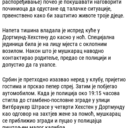
распоређивање) почео је покушавати наговорити
починиоца да одустане од талачке ситуације,
првенствено како би заштитио животе троје дјеце.
Напета тишина владала је испред куће у
Дортмунд-Хехстену до касно у ноћ. Специјална
јединица била је на лицу мјеста с оклопним
возилом. Након што је мушкарац наводно
контактирао родитеље, предао се полицији и
допустио да га ухапсе.
Србин је претходно изазвао неред у клубу, пријетио
гостима и прскао пепер спреј. Затим је побјегао
аутомобилом. Када је полиција око 19:15 часова
стигла до стамбено-пословне зграде у улици
Витбраукер Штрасе у четврти Хехстен у Дортмунду
као одговор на захтјев жене за помоћ, мушкарац
се приближио згради и пуцао у полицајца
пиштољем малог калибра.