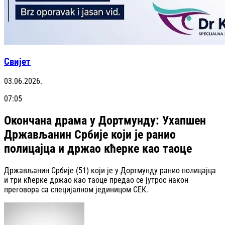
Свијет
03.06.2026.
07:05
Окончана драма у Дортмунду: Ухапшен
Држављанин Србије који је ранио
полицајца и држао кћерке као таоце
Држављанин Србије (51) који је у Дортмунду ранио полицајца
и три кћерке држао као таоце предао се јутрос након
преговора са специјалном јединицом СЕК.