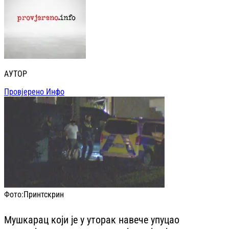
АУТОР
Провјерено Инфо
Фото:
Принтскрин
Мушкарац који је у уторак навече упуцао