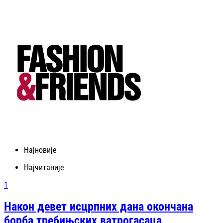
Најновије
Најчитаније
1
Након девет исцрпних дана окончана
борба требињских ватрогасаца