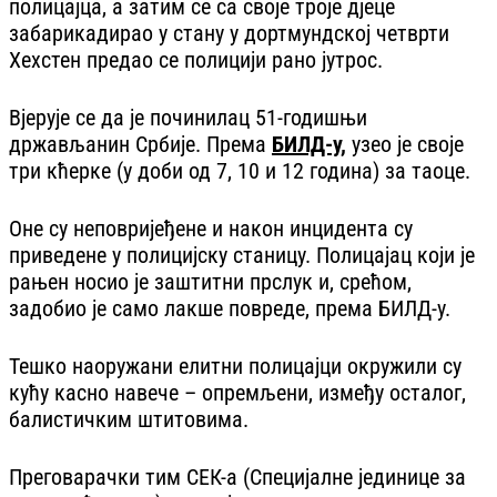
полицајца, а затим се са своје троје дјеце
забарикадирао у стану у дортмундској четврти
Хехстен предао се полицији рано јутрос.
Вјерује се да је починилац 51-годишњи
држављанин Србије. Према
БИЛД-у,
узео је своје
три кћерке (у доби од 7, 10 и 12 година) за таоце.
Оне су неповријеђене и након инцидента су
приведене у полицијску станицу. Полицајац који је
рањен носио је заштитни прслук и, срећом,
задобио је само лакше повреде, према БИЛД-у.
Тешко наоружани елитни полицајци окружили су
кућу касно навече – опремљени, између осталог,
балистичким штитовима.
Преговарачки тим СЕК-а (Специјалне јединице за