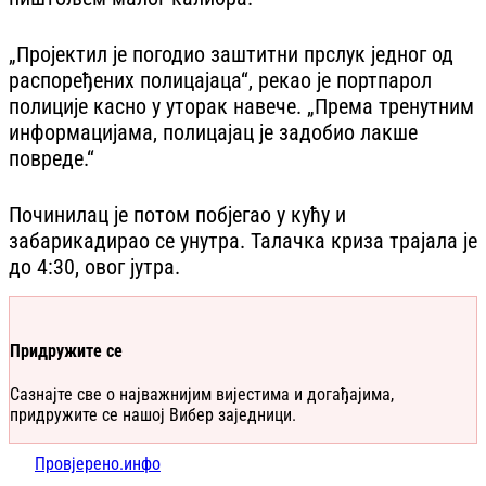
„Пројектил је погодио заштитни прслук једног од
распоређених полицајаца“, рекао је портпарол
полиције касно у уторак навече. „Према тренутним
информацијама, полицајац је задобио лакше
повреде.“
Починилац је потом побјегао у кућу и
забарикадирао се унутра. Талачка криза трајала је
до 4:30, овог јутра.
Придружите се
Сазнајте све о најважнијим вијестима и догађајима,
придружите се нашој Вибер заједници.
Провјерено.инфо