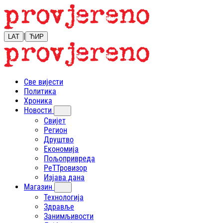
|
LAT
ЋИР
Све вијести
Политика
Хроника
Новости
Свијет
Регион
Друштво
Економија
Пољопривреда
РеТТровизор
Изјава дана
Магазин
Технологија
Здравље
Занимљивости