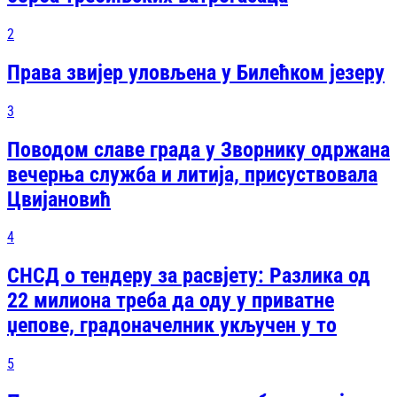
2
Права звијер уловљена у Билећком језеру
3
Поводом славе града у Зворнику одржана
вечерња служба и литија, присуствовала
Цвијановић
4
СНСД о тендеру за расвјету: Разлика од
22 милиона треба да оду у приватне
џепове, градоначелник укључен у то
5