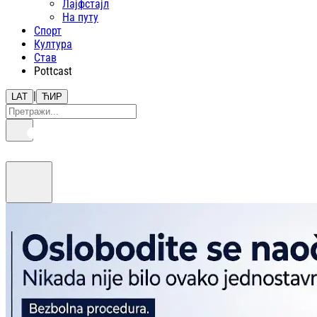
Лајфстajл
На путу
Спорт
Култура
Став
Pottcast
|
LAT
ЋИР