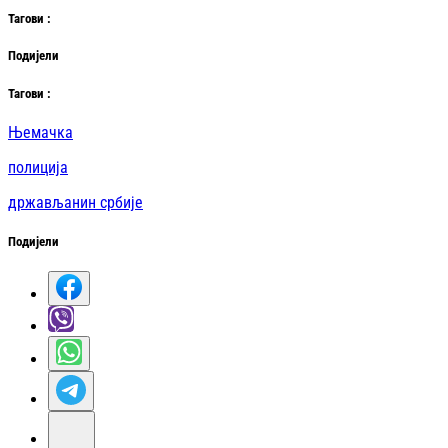
Таг
ови
:
Подијели
Таг
ови
:
Њемачка
полиција
држављанин србије
Подијели