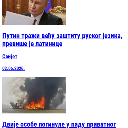
Путин тражи већу заштиту руског језика,
превише је латинице
Свијет
02.06.2026.
Двије особе погинуле у паду приватног