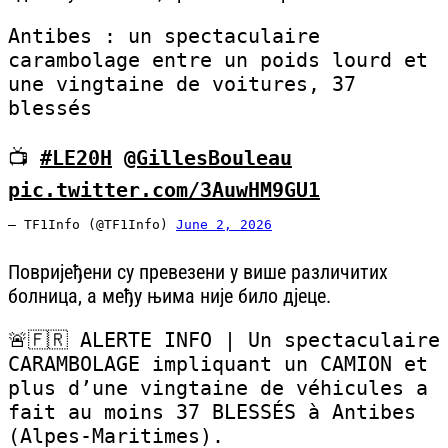
Antibes : un spectaculaire
carambolage entre un poids lourd et
une vingtaine de voitures, 37
blessés
📺
#LE20H
@GillesBouleau
pic.twitter.com/3AuwHM9GU1
— TF1Info (@TF1Info)
June 2, 2026
Повријеђени су превезени у више различитих
болница, а међу њима није било дјеце.
🚨🇫🇷 ALERTE INFO | Un spectaculaire
CARAMBOLAGE impliquant un CAMION et
plus d’une vingtaine de véhicules a
fait au moins 37 BLESSÉS à Antibes
(Alpes-Maritimes).