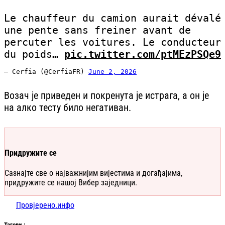
Le chauffeur du camion aurait dévalé
une pente sans freiner avant de
percuter les voitures. Le conducteur
du poids…
pic.twitter.com/ptMEzPSQe9
— Cerfia (@CerfiaFR)
June 2, 2026
Возач је приведен и покренута је истрага, а он је
на алко тесту било негативан.
Придружите се
Сазнајте све о најважнијим вијестима и догађајима,
придружите се нашој Вибер заједници.
Провјерено.инфо
Таг
ови
: