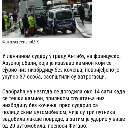
Фото:
screenshot/ X
У ланчаном судару у граду Антибу, на француској
Азурној обали, који је изазвао камион који се
сјурио низ низбрдицу без кочења, повријеђено је
укупно 37 особа, саопштили су ватрогасци.
Саобраћајна незгода се догодила око 14 сати када
се тешки камион, приликом спуштања низ
низбрдицу без кочења, прво сударио са
полицијским аутомобилом, чија су три путника
задобила лакше повреде, а затим је ударио у више
од 20 аутомобила, преноси Фигаро.