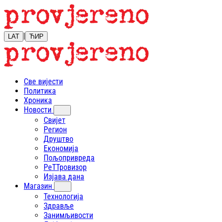
|
LAT
ЋИР
Све вијести
Политика
Хроника
Новости
Свијет
Регион
Друштво
Економија
Пољопривреда
РеТТровизор
Изјава дана
Магазин
Технологија
Здравље
Занимљивости