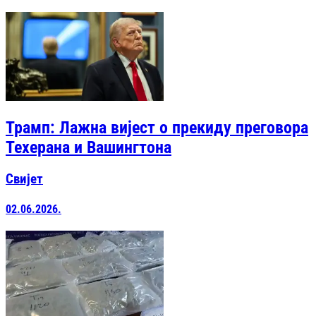
Трамп: Лажна вијест о прекиду преговора
Техерана и Вашингтона
Свијет
02.06.2026.