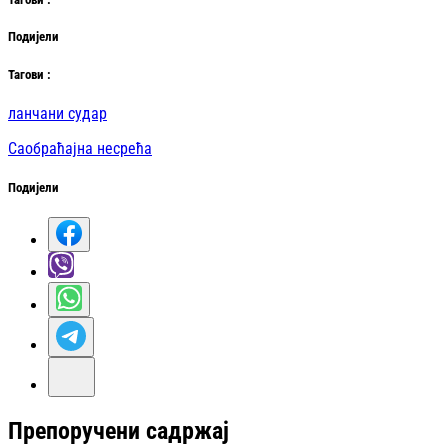
Подијели
Таг
ови
:
ланчани судар
Саобраћајна несрећа
Подијели
Препоручени садржај