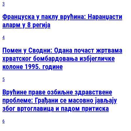
3
Француска у паклу врућина: Наранџасти
аларм у 8 регија
4
Помен у Сводни: Одана почаст жртвама
хрватског бомбардовања избјегличке
колоне 1995. године
5
Врућине праве озбиљне здравствене
проблеме: Грађани се масовно јављају
због вртоглавица и падом притиска
6