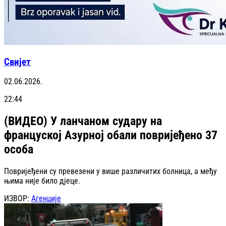
Свијет
02.06.2026.
22:44
(ВИДЕО) У ланчаном судару на
француској Азурној обали повријеђено 37
особа
Повријеђени су превезени у више различитих болница, а међу
њима није било дјеце.
ИЗВОР:
Агенције