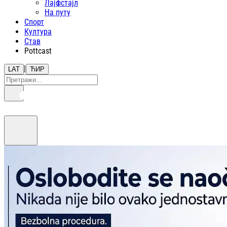
Лајфстajл
На путу
Спорт
Култура
Став
Pottcast
|
LAT
ЋИР