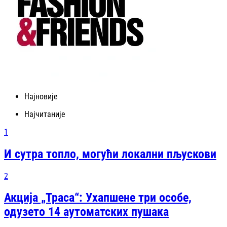
Најновије
Најчитаније
1
И сутра топло, могући локални пљускови
2
Акција „Траса“: Ухапшене три особе,
одузето 14 аутоматских пушака