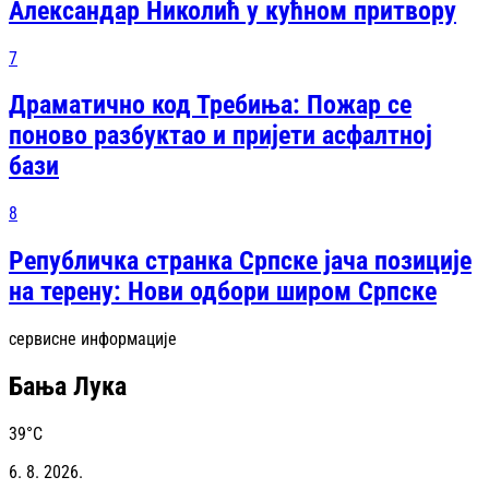
Александар Николић у кућном притвору
7
Драматично код Требиња: Пожар се
поново разбуктао и пријети асфалтној
бази
8
Републичка странка Српске јача позиције
на терену: Нови одбори широм Српске
сервисне информације
Бања Лука
39
°C
6. 8. 2026.