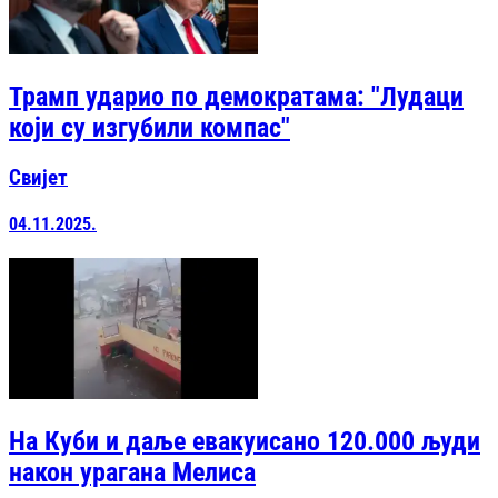
Трамп ударио по демократама: "Лудаци
који су изгубили компас"
Свијет
04.11.2025.
На Куби и даље евакуисано 120.000 људи
након урагана Мелиса