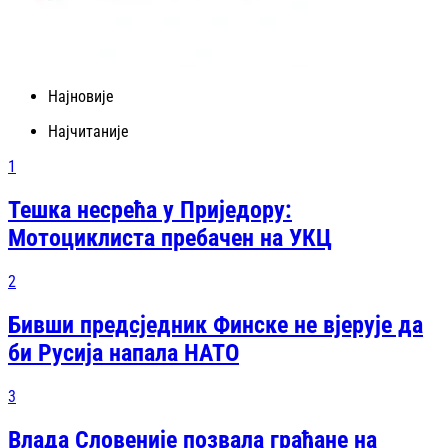
Најновије
Најчитаније
1
Тешка несрећа у Приједору:
Мотоциклиста пребачен на УКЦ
2
Бивши предсједник Финске не вјерује да
би Русија напала НАТО
3
Влада Словеније позвала грађане на