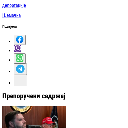
депортације
Њемачка
Подијели
Препоручени садржај