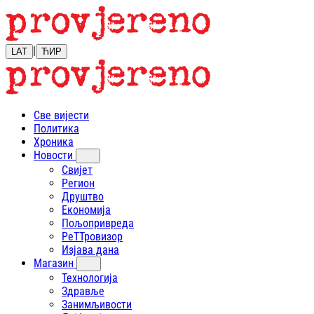
|
LAT
ЋИР
Све вијести
Политика
Хроника
Новости
Свијет
Регион
Друштво
Економија
Пољопривреда
РеТТровизор
Изјава дана
Магазин
Технологија
Здравље
Занимљивости