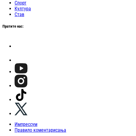
Спорт
Култура
Став
Пратите нас:
Импрессум
Правило коментарисања