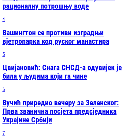
рационалну потрошњу воде
4
Вашингтон се противи изградњи
вјетропарка код руског манастира
5
Цвијановић: Снага СНСД-а одувијек је
била у људима који га чине
6
Вучић приредио вечеру за Зеленског:
Прва званична посjета предсjедника
Украјине Србији
7