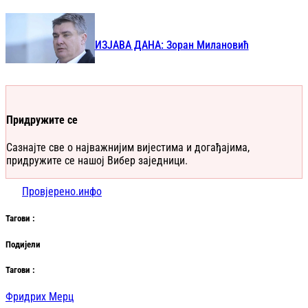
ИЗЈАВА ДАНА: Зоран Милановић
Придружите се
Сазнајте све о најважнијим вијестима и догађајима,
придружите се нашој Вибер заједници.
Провјерено.инфо
Таг
ови
:
Подијели
Таг
ови
:
Фридрих Мерц