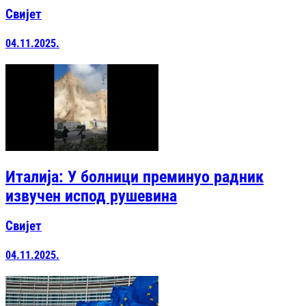
Свијет
04.11.2025.
Италија: У болници преминуо радник
извучен испод рушевина
Свијет
04.11.2025.