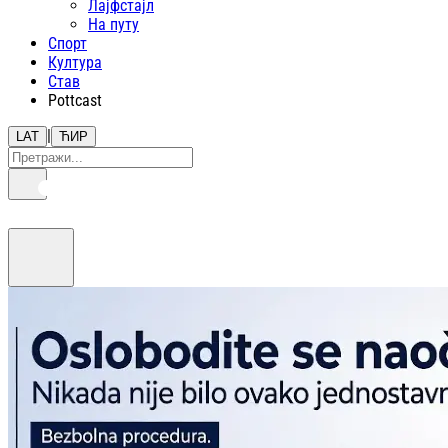
Лајфстajл
На путу
Спорт
Култура
Став
Pottcast
|
LAT
ЋИР