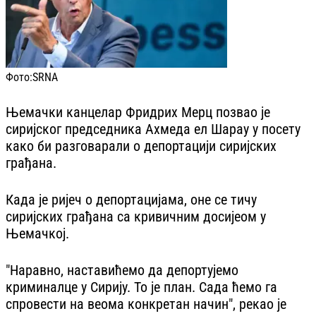
Фото:
SRNA
Њемачки канцелар Фридрих Мерц позвао је
сиријског председника Ахмеда ел Шарау у посету
како би разговарали о депортацији сиријских
грађана.
Када је ријеч о депортацијама, оне се тичу
сиријских грађана са кривичним досијеом у
Њемачкој.
"Наравно, наставићемо да депортујемо
криминалце у Сирију. То је план. Сада ћемо га
спровести на веома конкретан начин", рекао је