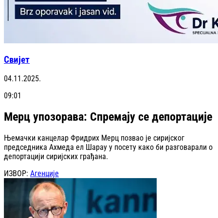
Свијет
04.11.2025.
09:01
Мерц упозорава: Спремају се депортације
Њемачки канцелар Фридрих Мерц позвао је сиријског
председника Ахмеда ел Шарау у посету како би разговарали о
депортацији сиријских грађана.
ИЗВОР:
Агенције