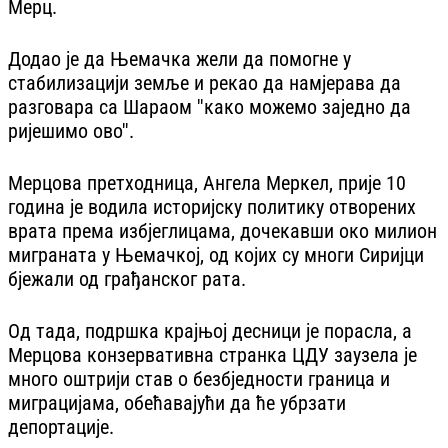
Мерц.
Додао је да Њемачка жели да помогне у
стабилизацији земље и рекао да намјерава да
разговара са Шараом ''како можемо заједно да
ријешимо ово''.
Мерцова претходница, Ангела Меркел, прије 10
година је водила историјску политику отворених
врата према избјеглицама, дочекавши око милион
миграната у Њемачкој, од којих су многи Сиријци
бјежали од грађанског рата.
Од тада, подршка крајњој десници је порасла, а
Мерцова конзервативна странка ЦДУ заузела је
много оштрији став о безбједности граница и
миграцијама, обећавајући да ће убрзати
депортације.