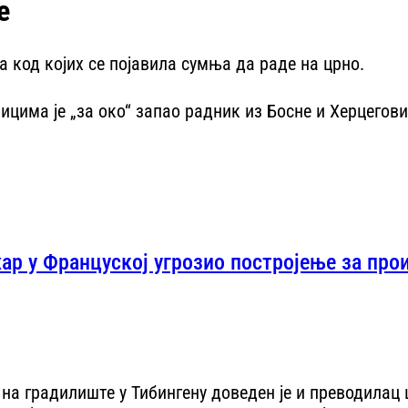
е
 код којих се појавила сумња да раде на црно.
има је „за око“ запао радник из Босне и Херцеговин
ар у Француској угрозио постројење за про
 на градилиште у Тибингену доведен је и преводилац