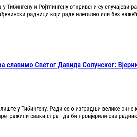
 Тибингену и Ројтлингену откривени су случајеви ра
ађевински радници који раде илегално или без важе
ра славимо Светог Давида Солунског: Вјерн
иште у Тибингену. Ради се о изградњи велике очне кл
ретражили сваки спрат да би провјерили све раднике