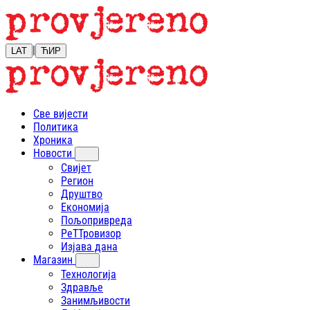
|
LAT
ЋИР
Све вијести
Политика
Хроника
Новости
Свијет
Регион
Друштво
Економија
Пољопривреда
РеТТровизор
Изјава дана
Магазин
Технологија
Здравље
Занимљивости