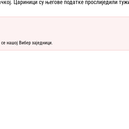
ачкој. Цариници су његове податке прослиједили туж
 се нашој Вибер заједници.