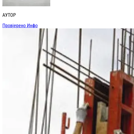
АУТОР
Провјерено Инфо