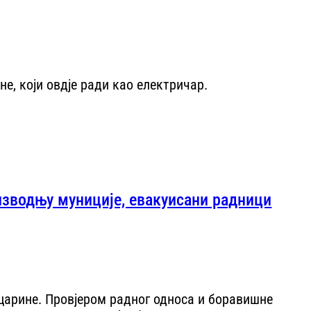
е, који овдје ради као електричар.
изводњу муниције, евакуисани радници
 царине. Провјером радног односа и боравишне