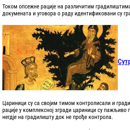
Током опсежне рације на различитим градилиштима у
докумената и уговора о раду идентификовани су гр
Сут
Цариници су са својим тимом контролисали и градил
рације у комплексној згради цариници су пажљиво п
негдје на градилишту док не прође контрола.