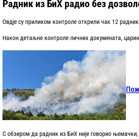
Радник из БиХ радио без дозвол
Овдје су приликом контроле открили чак 12 радника
Након детаљне контроле личних докумената, цариниц
Пож
С обзиром да радник из БиХ није говорио њемачки,