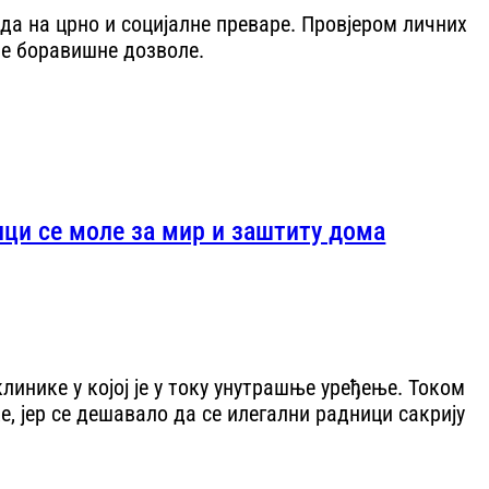
да на црно и социјалне преваре. Провјером личних
ће боравишне дозволе.
ици се моле за мир и заштиту дома
инике у којој је у току унутрашње уређење. Током
, јер се дешавало да се илегални радници сакрију