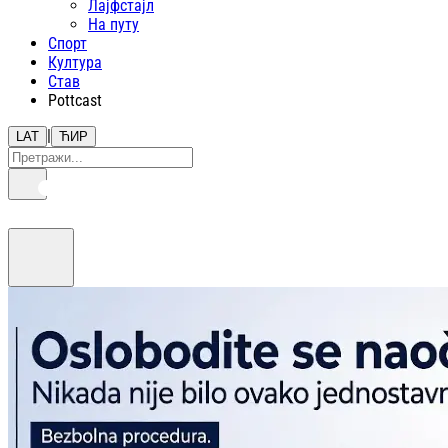
Лајфстajл
На путу
Спорт
Култура
Став
Pottcast
|
LAT
ЋИР