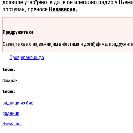
дозволе утврђено је да је он илегално радио у Њем
поступак, преносе
Независне.
Придружите се
Сазнајте све о најважнијим вијестима и догађајима, придружите
Провјерено.инфо
Таг
ови
:
Подијели
Таг
ови
:
радници из бих
радници
Њемачка