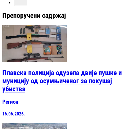
Препоручени садржај
Плавска полиција одузела двије пушке и
муницију од осумњиченог за покушај
убиства
Регион
16.06.2026.