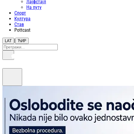
Лајфстajл
На путу
Спорт
Култура
Став
Pottcast
|
LAT
ЋИР