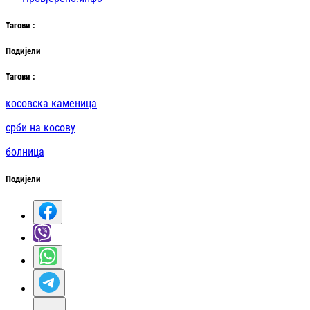
Таг
ови
:
Подијели
Таг
ови
:
косовска каменица
срби на косову
болница
Подијели