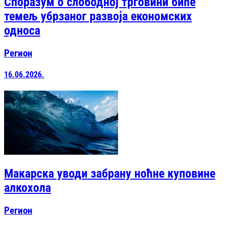
Споразум о слободној трговини биће
темељ убрзаног развоја економских
односа
Регион
16.06.2026.
Макарска уводи забрану ноћне куповине
алкохола
Регион