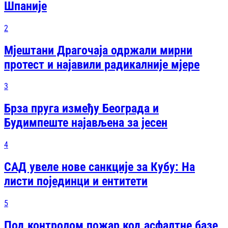
Шпаније
2
Мјештани Драгочаја одржали мирни
протест и најавили радикалније мјере
3
Брза пруга између Београда и
Будимпеште најављена за јесен
4
САД увеле нове санкције за Кубу: На
листи појединци и ентитети
5
Под контролом пожар код асфалтне базе