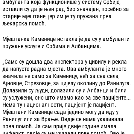
амбуланта која функционише у систему Србије,
истакли су да је њен рад био значајан, посебно за
старије мјештане, јер им је ту пружана прва
љекарска помоћ.
Мјештанка Каменице истакла је да су у амбуланти
пружане услуге и Србима и Албанцима.
„Само су дошла два инспектора у цивилу и рекла
да напусте радна мјеста. Ова амбуланта је много
значила не само за Каменицу, већ за сва села,
Ајновце, Стрезовце, за цијелу околину до Ранилуга.
Долазили су људи, долазили су и Албанци и били
су услужени, оно што имамо као за све пацијенте...
Нема ту националности, пацијент је пацијент.
Мјештани Каменице сада једино могу да иду у
Ранилуг или за Врање. Овдје се нама указивала
прва помоћ. Ја сам прије двије године имала
инфаркт, овдје су ми указали прву помоћ. Ово је