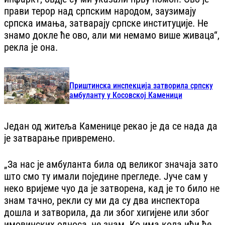
прави терор над српским народом, заузимају
српска имања, затварају српске институције. Не
знамо докле ће ово, али ми немамо више живаца“,
рекла је она.
Приштинска инспекција затворила српску
амбуланту у Косовској Каменици
Један од житеља Каменице рекао је да се нада да
је затварање привремено.
„За нас је амбуланта била од великог значаја зато
што смо ту имали поједине прегледе. Јуче сам у
неко вријеме чуо да је затворена, кад је то било не
знам тачно, рекли су ми да су два инспектора
дошла и затворила, да ли због хигијене или због
имовинских односа, не знам. Ко има кола ићи ће