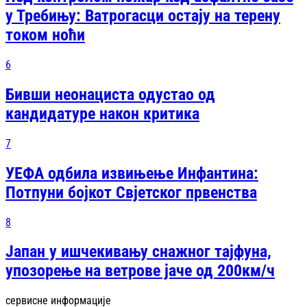
у Требињу: Ватрогасци остају на терену
током ноћи
6
Бивши неонациста одустао од
кандидатуре након критика
7
УЕФА одбила извињење Инфантина:
Потпуни бојкот Свјетског првенства
8
Јапан у ишчекивању снажног тајфуна,
упозорење на ветрове јаче од 200км/ч
сервисне информације