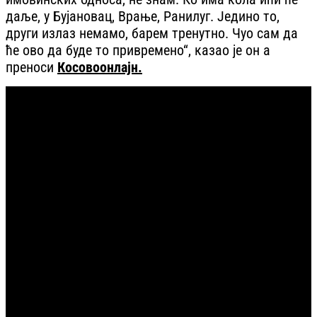
даље, у Бујановац, Врање, Ранилуг. Једино то,
други излаз немамо, барем тренутно. Чуо сам да
ће ово да буде то привремено“, казао је он а
преноси
Косовоонлајн.