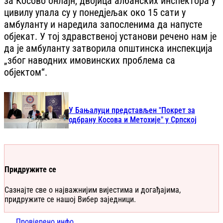
за Косово онлајн, двојица албанских инспектора у
цивилу упала су у понедјељак око 15 сати у
амбуланту и наредила запосленима да напусте
објекат. У тој здравственој установи речено нам је
да је амбуланту затворила општинска инспекција
„због наводних имовинских проблема са
објектом“.
У Бањалуци представљен "Покрет за
одбрану Косова и Метохије" у Српској
Придружите се
Сазнајте све о најважнијим вијестима и догађајима,
придружите се нашој Вибер заједници.
Провјерено.инфо