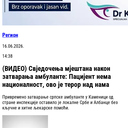
Регион
16.06.2026.
14:38
(ВИДЕО) Свједочења мјештана након
затварања амбуланте: Пацијент нема
националност, ово је терор над нама
Привремено затварање српске амбуланте у Каменици од
стране инспекције оставило је локалне Србе и Албанце без
кључне и хитне љекарске помоћи.