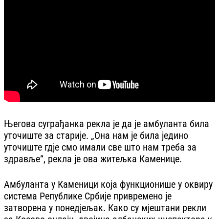
Његова суграђанка рекла је да је амбуланта била
уточиште за старије. „Она нам је била једино
уточиште гдје смо имали све што нам треба за
здравље“, рекла је ова житељка Каменице.
Амбуланта у Каменици која функционише у оквиру
система Републике Србије привремено је
затворена у понедјељак. Како су мјештани рекли