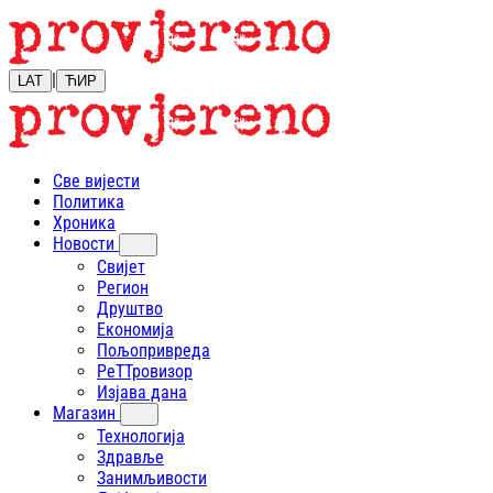
|
LAT
ЋИР
Све вијести
Политика
Хроника
Новости
Свијет
Регион
Друштво
Економија
Пољопривреда
РеТТровизор
Изјава дана
Магазин
Технологија
Здравље
Занимљивости