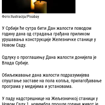
Фото:
Ilustracija/Pixabay
У Србији ће сутра бити Дан жалости поводом
годину дана од страдања грађана приликом
урушавања конструкције Железничке станице у
Новом Саду.
Одлуку о проглашењу Дана жалости донијела је
Влада Србије.
Обиљежавање дана жалости подразумијева
спуштање заставе на пола копља, прилагођавање
програма у медијима и установама.
У паду надстрешнице на Жељезничкој станици у
Новом Саду 1. новембра прошле године живот је