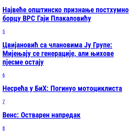
Највеће општинско признање постхумно
борцу ВРС Гаји Плакаловићу
5
Цвијановић са члановима Ју Групе:
Мијењају се генерације, али њихове
пјесме остају
6
Несрећа у БиХ: Погинуо мотоциклиста
7
Венс: Остварен напредак
8