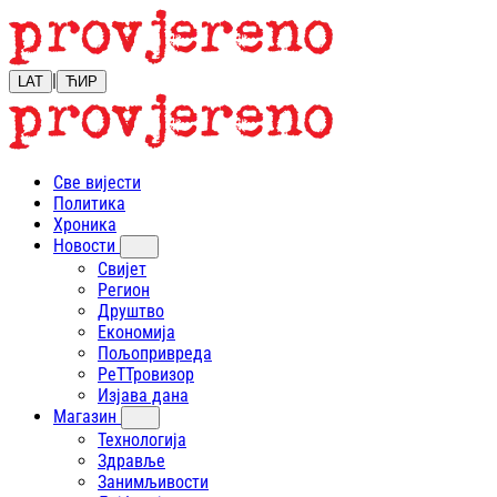
|
LAT
ЋИР
Све вијести
Политика
Хроника
Новости
Свијет
Регион
Друштво
Економија
Пољопривреда
РеТТровизор
Изјава дана
Магазин
Технологија
Здравље
Занимљивости