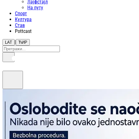
Лајфстajл
На путу
Спорт
Култура
Став
Pottcast
|
LAT
ЋИР