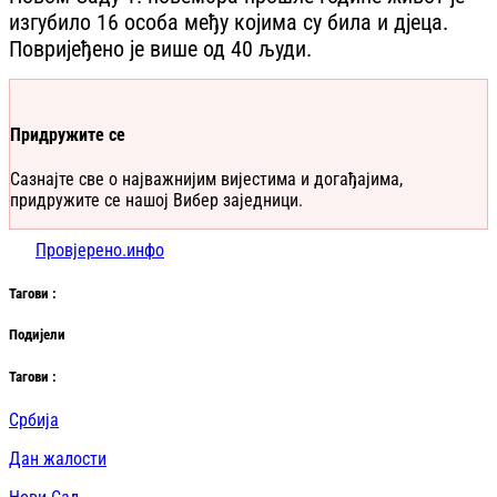
изгубило 16 особа међу којима су била и дјеца.
Повријеђено је више од 40 људи.
Придружите се
Сазнајте све о најважнијим вијестима и догађајима,
придружите се нашој Вибер заједници.
Провјерено.инфо
Таг
ови
:
Подијели
Таг
ови
:
Србија
Дан жалости