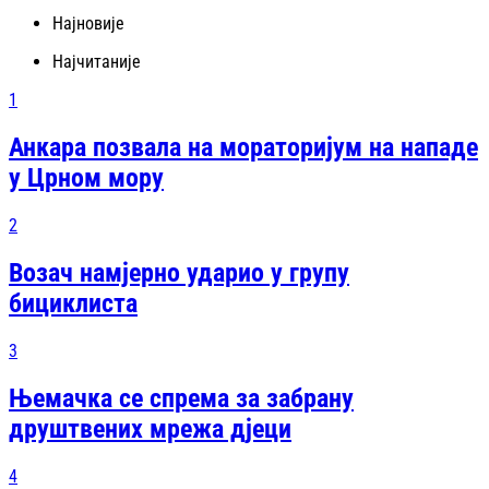
Најновије
Најчитаније
1
Анкара позвала на мораторијум на нападе
у Црном мору
2
Возач намјерно ударио у групу
бициклиста
3
Њемачка се спрема за забрану
друштвених мрежа дјеци
4