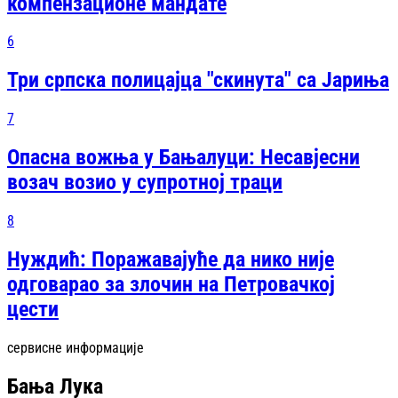
компензационе мандате
6
Три српска полицајца "скинута" са Јариња
7
Опасна вожња у Бањалуци: Несавјесни
возач возио у супротној траци
8
Нуждић: Поражавајуће да нико није
одговарао за злочин на Петровачкој
цести
сервисне информације
Бања Лука