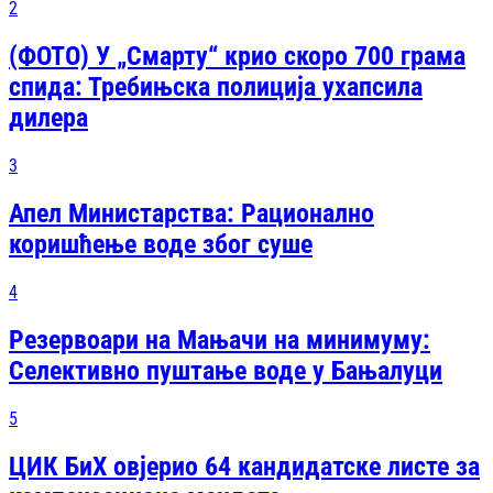
2
(ФОТО) У „Смарту“ крио скоро 700 грама
спида: Требињска полиција ухапсила
дилера
3
Апел Министарства: Рационално
коришћење воде због суше
4
Резервоари на Мањачи на минимуму:
Селективно пуштање воде у Бањалуци
5
ЦИК БиХ овјерио 64 кандидатске листе за