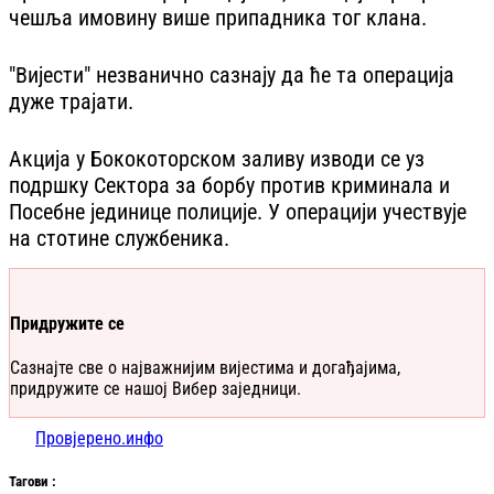
чешља имовину више припадника тог клана.
"Вијести" незванично сазнају да ће та операција
дуже трајати.
Акција у Бококоторском заливу изводи се уз
подршку Сектора за борбу против криминала и
Посебне јединице полиције. У операцији учествује
на стотине службеника.
Придружите се
Сазнајте све о најважнијим вијестима и догађајима,
придружите се нашој Вибер заједници.
Провјерено.инфо
Таг
ови
: