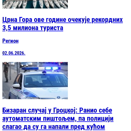
Црна Гора ове године очекује рекордних
3,5 милиона туриста
Регион
02.06.2026.
Бизаран случај у Гроцкој: Ранио себе
аутоматским пиштољем, па полицији
слагао да су га напали пред кућом