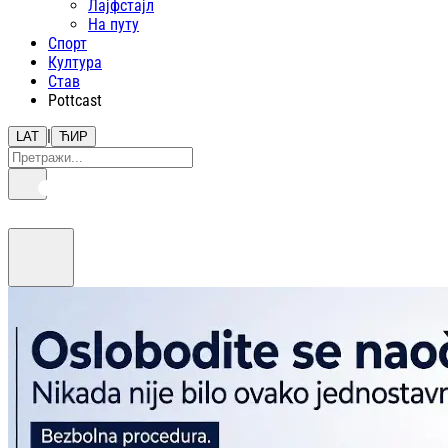
Лајфстajл
На путу
Спорт
Култура
Став
Pottcast
|
LAT
ЋИР