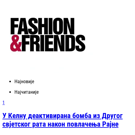
Најновије
Најчитаније
1
У Келну деактивирана бомба из Другог
свјетског рата након повлачења Рајне