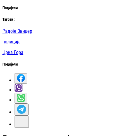
Подијели
Таг
ови
:
Радоје Звицер
полиција
Црна Гора
Подијели