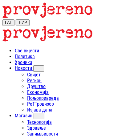
|
LAT
ЋИР
Све вијести
Политика
Хроника
Новости
Свијет
Регион
Друштво
Економија
Пољопривреда
РеТТровизор
Изјава дана
Магазин
Технологија
Здравље
Занимљивости