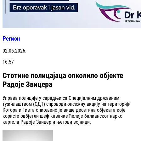
Регион
02.06.2026.
16:57
Стотине полицајаца опколило објекте
Радоје Звицера
Управа полиције у сарадњи са Специјалним државним
тужилаштвом (СДТ) спроводи опсежну акцију на територији
Котора и Тивта опкољено је више десетина објеката које
користе одбјегли шеф кавачке ћелије балканског нарко
картела Радоје Звицер и његови војници.