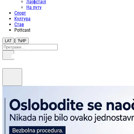
Лајфстajл
На путу
Спорт
Култура
Став
Pottcast
|
LAT
ЋИР