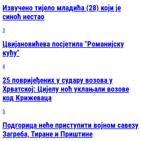
Извучено тијело младића (28) који је
синоћ нестао
3
Цвијановићева посјетила "Романијску
кућу"
4
25 повријеђених у судару возова у
Хрватској: Цијелу ноћ уклањали возове
код Крижеваца
5
Подгорица неће приступити војном савезу
Загреба, Тиране и Приштине