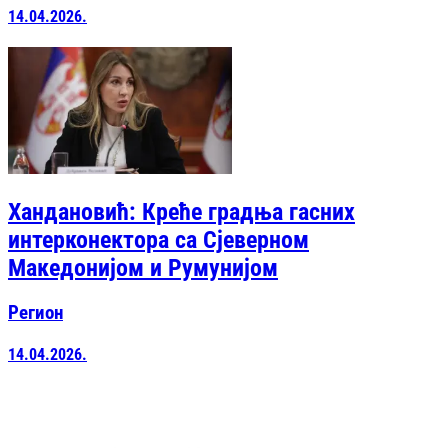
14.04.2026.
Хандановић: Креће градња гасних
интерконектора са Сјеверном
Македонијом и Румунијом
Регион
14.04.2026.