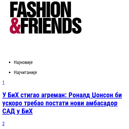
Најновије
Најчитаније
1
У БиХ стигао агреман: Роналд Џонсон би
ускоро требао постати нови амбасадор
САД у БиХ
2