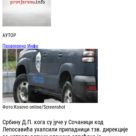
АУТОР
Провјерено Инфо
Фото:
Kosovo online/Screenshot
Србину Д.П. кога су јуче у Сочаници код
Лепосавића ухапсили припадници тзв. дирекције