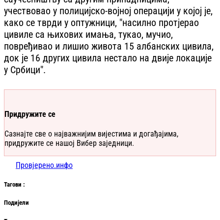
учествовао у полицијско-војној операцији у којој је,
како се тврди у оптужници, "насилно протјерао
цивиле са њихових имања, тукао, мучио,
повређивао и лишио живота 15 албанских цивила,
док је 16 других цивила нестало на двије локације
у Србици".
Придружите се
Сазнајте све о најважнијим вијестима и догађајима,
придружите се нашој Вибер заједници.
Провјерено.инфо
Таг
ови
:
Подијели