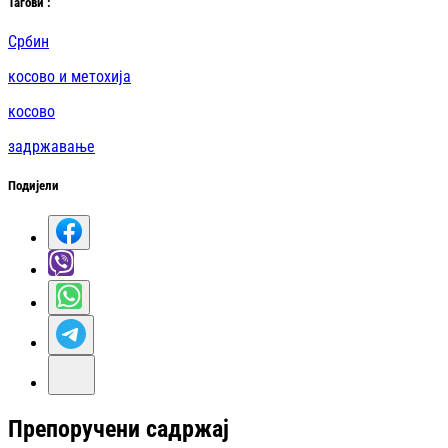
Таг
ови
:
Србин
косово и метохија
косово
задржавање
Подијели
Препоручени садржај