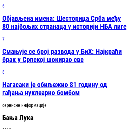
6
Објављена имена: Шесторица Срба међу
80 најбољих странаца у историји НБА лиге
7
Смањује се број развода у БиХ: Најкраћи
брак у Српској шокирао све
8
Нагасаки је обиљежио 81 годину од
гађања нуклеарно бомбом
сервисне информације
Бања Лука