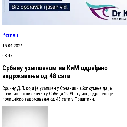
Регион
15.04.2026.
08:47
Србину ухапшеном на КиМ одређено
задржавање од 48 сати
Србину Д.П, који је ухапшен у Сочаници због сумње да је
починио ратни злочин у Србици 1999. године, одређено је
полицијско задржавање од 48 сати у Приштини.