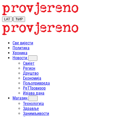
|
LAT
ЋИР
Све вијести
Политика
Хроника
Новости
Свијет
Регион
Друштво
Економија
Пољопривреда
РеТТровизор
Изјава дана
Магазин
Технологија
Здравље
Занимљивости