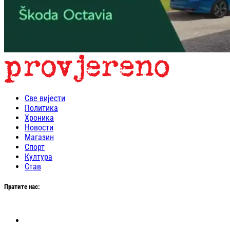
Све вијести
Политика
Хроника
Новости
Магазин
Спорт
Култура
Став
Пратите нас: