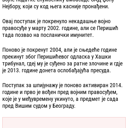
Нејбору, који су код њега касније пронађени.
Овај поступак је покренуло некадашње војно
правосуђе у марту 2002. године, али се Перишић
тада позвао на посланички имунитет.
Поново је покренут 2004, али је сњедеће године
прекинут због Перишићевог одласка у Хашки
трибунал, гдеј му је суђено за ратне злочине и гдје
је 2013. године донета ослобађајућа пресуда.
Поступак за шпијунажу је поново активиран 2014.
године и прво је вођен пред војним правосуђем,
које је у међувремену укинуто, а предмет је сада
пред Вишим судом у Београду.