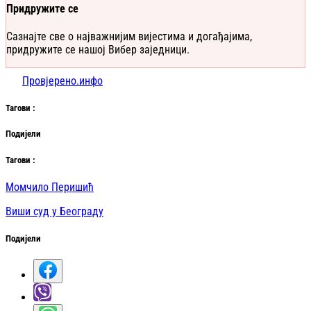
Придружите се
Сазнајте све о најважнијим вијестима и догађајима,
придружите се нашој Вибер заједници.
Провјерено.инфо
Таг
ови
:
Подијели
Таг
ови
:
Момчило Перишић
Виши суд у Београду
Подијели