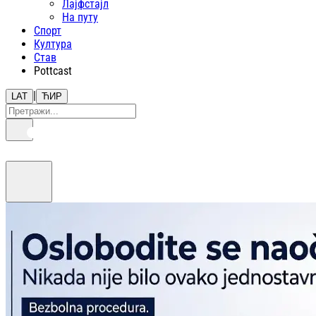
Лајфстajл
На путу
Спорт
Култура
Став
Pottcast
|
LAT
ЋИР