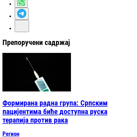
Препоручени садржај
Формирана радна група: Српским
пацијентима биће доступна руска
терапија против рака
Регион