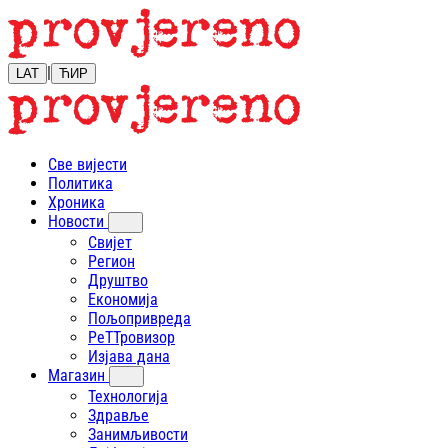
|
LAT
ЋИР
Све вијести
Политика
Хроника
Новости
Свијет
Регион
Друштво
Економија
Пољопривреда
РеТТровизор
Изјава дана
Магазин
Технологија
Здравље
Занимљивости