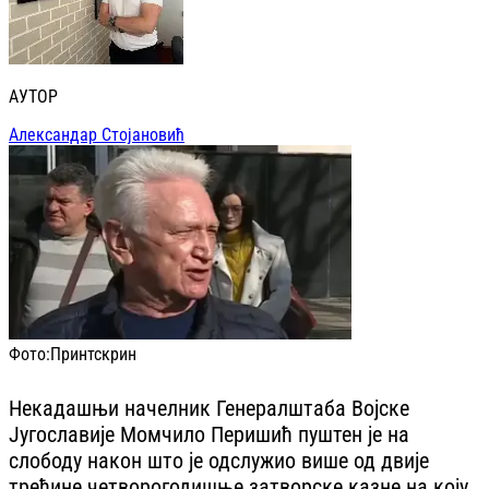
АУТОР
Александар Стојановић
Фото:
Принтскрин
Некадашњи начелник Генералштаба Војске
Југославије Момчило Перишић пуштен је на
слободу након што је одслужио више од двије
трећине четворогодишње затворске казне на коју