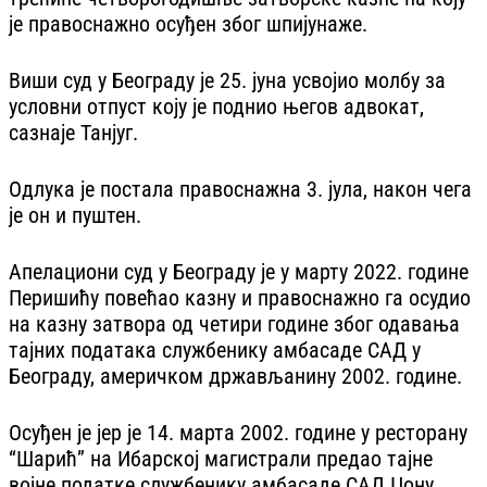
је правоснажно осуђен због шпијунаже.
Виши суд у Београду је 25. јуна усвојио молбу за
условни отпуст коју је поднио његов адвокат,
сазнаје Танјуг.
Одлука је постала правоснажна 3. јула, након чега
је он и пуштен.
Апелациони суд у Београду је у марту 2022. године
Перишићу повећао казну и правоснажно га осудио
на казну затвора од четири године због одавања
тајних података службенику амбасаде САД у
Београду, америчком држављанину 2002. године.
Осуђен је јер је 14. марта 2002. године у ресторану
“Шарић” на Ибарској магистрали предао тајне
војне податке службенику амбасаде САД Џону