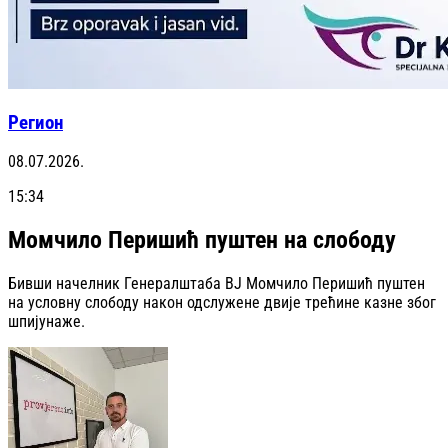
Регион
08.07.2026.
15:34
Момчило Перишић пуштен на слободу
Бивши начелник Генералштаба ВЈ Момчило Перишић пуштен
на условну слободу након одслужене двије трећине казне због
шпијунаже.