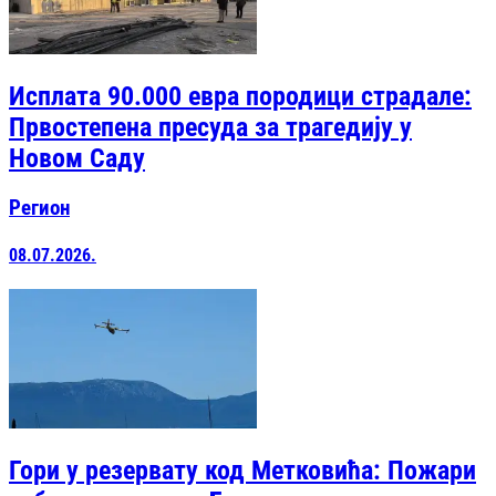
Исплата 90.000 евра породици страдале:
Првостепена пресуда за трагедију у
Новом Саду
Регион
08.07.2026.
Гори у резервату код Метковића: Пожари