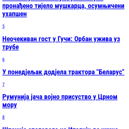
пронађено тијело мушкарца, осумњичени
ухапшен
5
Неочекиван гост у Гучи: Орбан ужива уз
трубе
6
У понедјељак додјела трактора "Беларус"
7
Румунија јача војно присуство у Црном
мору
8