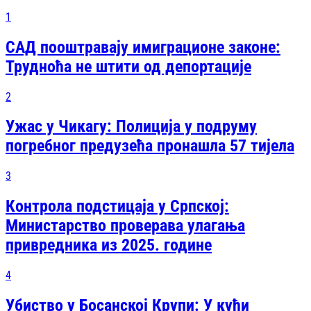
1
САД пооштравају имиграционе законе:
Трудноћа не штити од депортације
2
Ужас у Чикагу: Полиција у подруму
погребног предузећа пронашла 57 тијела
3
Контрола подстицаја у Српској:
Министарство проверава улагања
привредника из 2025. године
4
Убиство у Босанској Крупи: У кући