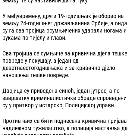
земљу, те су наставили да га туку.
У међувремену, други 19-годишњак је оборио на
земљу 24-годишњег држављанина Србије, а онда
су га сва тројица осумњичених ударали ногама и
рукама по тијелу и глави.
Сва тројица се сумњиче за кривична дјела тешке
повреде у покушају, а један од
деветнаестогодишњака и за кривично дјело
наношења тешке повреде.
Двојица су приведена синоћ, један јутрос, а по
завршетку криминалистичке обраде спроведени
су у притвор у истарској Полицијској управи.
Против њих се бити поднесена кривична пријава
надлежном тужилаштво, а полиција наставља да