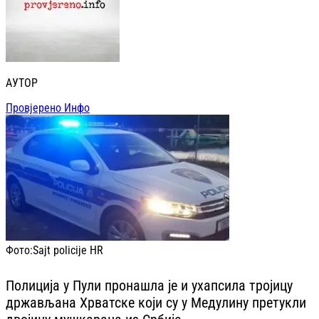
АУТОР
Провјерено Инфо
Фото:
Sajt policije HR
Полиција у Пули пронашла је и ухапсила тројицу
држављана Хрватске који су у Медулину претукли