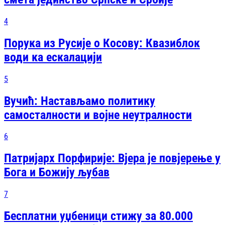
4
Порука из Русије о Косову: Квазиблок
води ка ескалацији
5
Вучић: Настављамо политику
самосталности и војне неутралности
6
Патријарх Порфирије: Вјера је повјерење у
Бога и Божију љубав
7
Бесплатни уџбеници стижу за 80.000