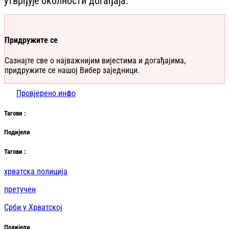
утврђује околности догађаја.
Придружите се
Сазнајте све о најважнијим вијестима и догађајима,
придружите се нашој Вибер заједници.
Провјерено.инфо
Таг
ови
:
Подијели
Таг
ови
:
хрватска полиција
претучен
Срби у Хрватској
Подијели