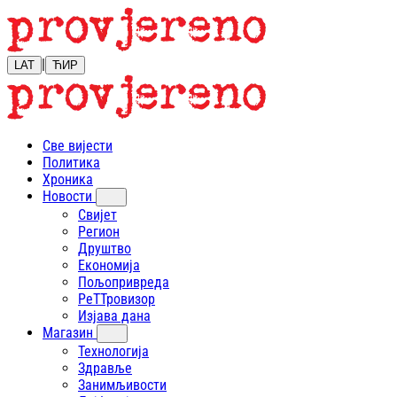
|
LAT
ЋИР
Све вијести
Политика
Хроника
Новости
Свијет
Регион
Друштво
Економија
Пољопривреда
РеТТровизор
Изјава дана
Магазин
Технологија
Здравље
Занимљивости