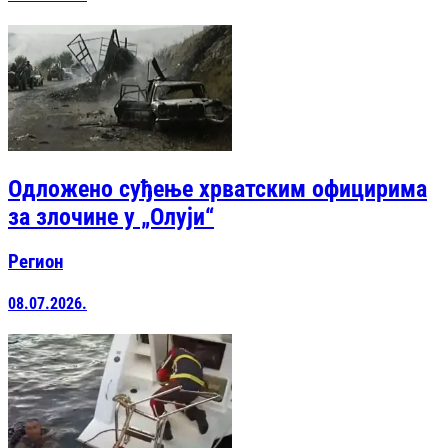
Одложено суђење хрватским официрима
за злочине у „Олуји“
Регион
08.07.2026.