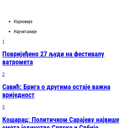
Најновије
Најчитаније
1
Повријеђено 27 људи на фестивалу
ватромета
2
Савић: Брига о другима остаје важна
вриједност
3
Кошарац: Политичком Сарајеву највише
смета јединство Српске и Србије