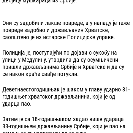
двојицу мушкараца из Србије.
Они су задобили лакше повреде, а у нападу је теже
повреде задобио и држављанин Хрватске,
саопштено је из истарске Полицијске управе.
Полиција је, поступајући по дојави о сукобу на
улици у Медулину, утврдила да су осумњичени
пришли држављанима Србије и Хрватске и да су
се након краће свађе потукли.
Деветнаестогодишњак је шаком у главу ударио 31-
годишњег хрватског држављанина, који је од
ударца пао.
Затим је са 18-годишњаком задао више удараца
33-годишњем држављанину Србије, који је пао на