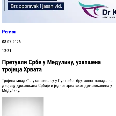
Регион
08.07.2026.
13:31
Претукли Србе у Медулину, ухапшена
тројица Хрвата
Тројица младића ухапшена су у Пули због бруталног напада на
двојицу држављана Србије и једног хрватског држављанина у
Медулину.