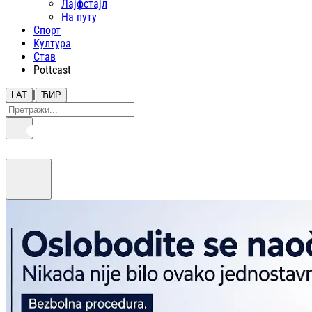
Лајфстajл
На путу
Спорт
Култура
Став
Pottcast
|
LAT
ЋИР