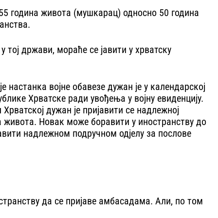
 55 година живота (мушкарац) односно 50 година
анства.
у тој држави, мораће се јавити у хрватску
е настанка војне обавезе дужан је у календарској
ублике Хрватске ради увођења у војну евиденцију.
ци Хрватској дужан је пријавити се надлежној
а живота. Новак може боравити у иностранству до
 јавити надлежном подручном одјелу за послове
ностранству да се пријаве амбасадама. Али, по том