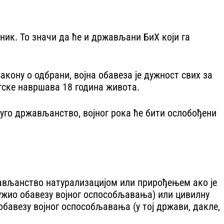
зник. То значи да ће и држављани БиХ који га
акону о одбрани, војна обавеза је дужност свих за
тске навршава 18 година живота.
руго држављанство, војног рока ће бити ослобођени
ржављанство натурализацијом или прирођењем ако је
лужио обавезу војног оспособљавања) или цивилну
 обавезу војног оспособљавања (у тој држави, дакле,