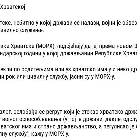
Хрватској
ке, небитно у којој држави се налази, војни је обве
цивилно служење.
ке Хрватске (МОРХ), подсјећају да је, према новом З
ендарској години у којој држављанин Републике Хрва
текли по родитељима или уз хрватско имају и неко д
и рок или цивилну службу, јасни су у МОРХ-у.
алог, ослобађа се регрут који је стекао хрватско д
 војног оспособљавања (у тој је држави, дакле, одс
рватског има и страно држављанство, а регулисао је
ну службу", кажу у МОРХ-у.