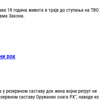
ава 18 година живота и траје до ступања на ТВО
бама Закона.
ни рок
 у резервном саставу док жена војни регрут не
зервном саставу Оружаних снага РХ", наводе из