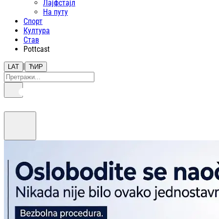
Лајфстajл
На путу
Спорт
Култура
Став
Pottcast
|
LAT
ЋИР