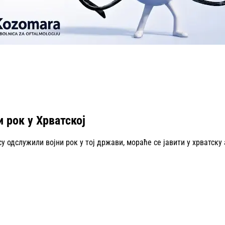
 рок у Хрватској
у одслужили војни рок у тој држави, мораће се јавити у хрватску