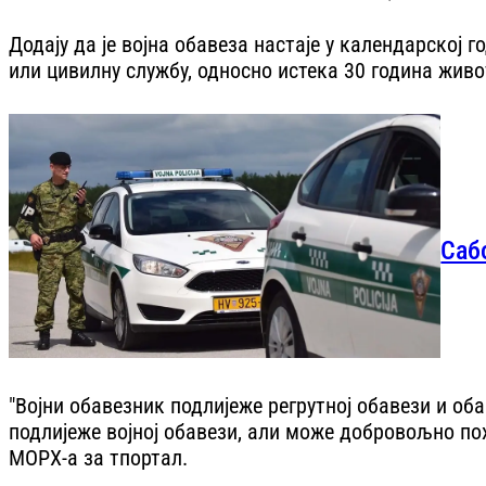
Додају да је војна обавеза настаје у календарској
или цивилну службу, односно истека 30 година живо
Саб
"Војни обавезник подлијеже регрутној обавези и об
подлијеже војној обавези, али може добровољно по
МОРХ-а за тпортал.