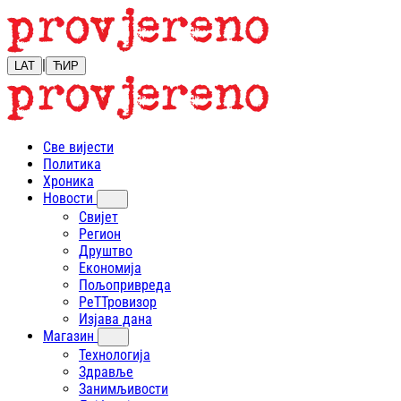
|
LAT
ЋИР
Све вијести
Политика
Хроника
Новости
Свијет
Регион
Друштво
Економија
Пољопривреда
РеТТровизор
Изјава дана
Магазин
Технологија
Здравље
Занимљивости