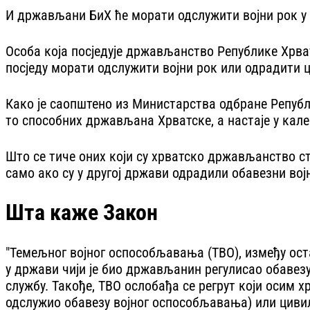
И држављани БиХ ће морати одслужити војни рок у 
Особа која посједује држављанство Републике Хрватс
посједу морати одслужити војни рок или одрадити 
Како је саопштено из Министарства одбране Републи
то способних држављана Хрватске, а настаје у кал
Што се тиче оних који су хрватско држављанство с
само ако су у другој држави одрадили обавезни војн
Шта каже Закон
"Темељног војног оспособљавања (ТВО), између ост
у држави чији је био држављанин регулисао обавезу
службу. Такође, ТВО ослобађа се регрут који осим х
одслужио обавезу војног оспособљавања) или цивил