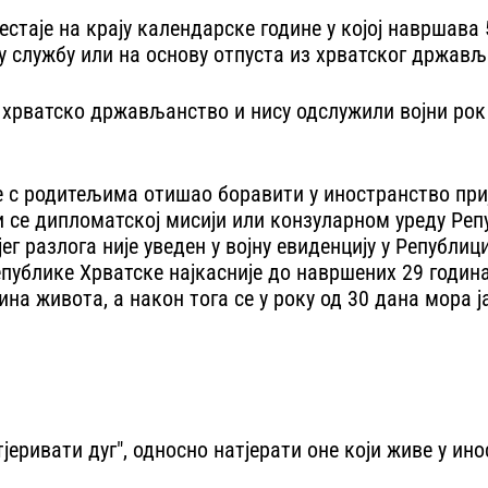
стаје на крају календарске године у којој навршава
ну службу или на основу отпуста из хрватског држављ
 хрватско држављанство и нису одслужили војни рок 
је с родитељима отишао боравити у иностранство приј
и се дипломатској мисији или конзуларном уреду Реп
јег разлога није уведен у војну евиденцију у Републи
публике Хрватске најкасније до навршених 29 годин
дина живота, а након тога се у року од 30 дана мора
утјеривати дуг", односно натјерати оне који живе у и