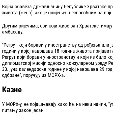
Војна обавеза држављанину Републике Хрватске пре
живота (жена), ако је оцијењен неспособним за вој
Другим ријечима, сви који живе ван Хрватске, имају
амбасаду.
"Регрут који борави у иностранству од рођења или 
години у којој навршава 18 година живота пријавит
Регрут који борави у иностранству и који из било ко
дипломатској мисији односно конзуларном уреду Ре
30. јуна календарске године у којој навршава 29 го
одбране", поручују из МОРХ-а.
Казне
У МОРХ-у, не појашњавају како ће, на неки начин, "
питању закон јасан.