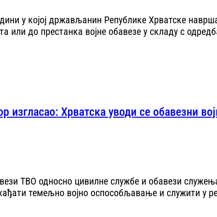
 години у којој држављанин Републике Хрватске наврш
та или до престанка војне обавезе у складу с одред
ор изгласао: Хрватска уводи се обавезни вој
авези ТВО односно цивилне службе и обавези служења
хађати темељно војно оспособљавање и служити у ре