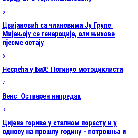
5
Цвијановић са члановима Ју Групе:
Мијењају се генерације, али њихове
пјесме остају
6
Несрећа у БиХ: Погинуо мотоциклиста
7
Венс: Остварен напредак
8
Цијена горива у сталном порасту и у
односу на прошлу годину - потрошња и