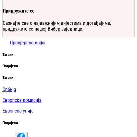
Придружите се
Сазнајте све о најважнијим вијестима и догађајима,
придружите се нашој Вибер заједници.
Провјерено.инфо
Таг
ови
:
Подијели
Таг
ови
:
Србија
Европска комисија
Европска унија
Подијели