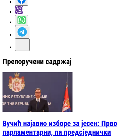
Препоручени садржај
Вучић најавио изборе за јесен: Прво
парламентарни, па предсједнички