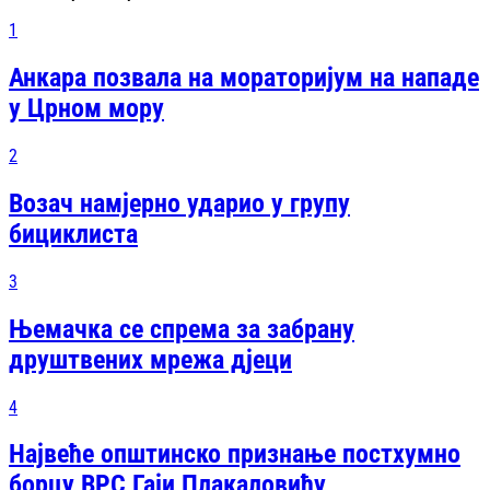
1
Анкара позвала на мораторијум на нападе
у Црном мору
2
Возач намјерно ударио у групу
бициклиста
3
Њемачка се спрема за забрану
друштвених мрежа дјеци
4
Највеће општинско признање постхумно
борцу ВРС Гаји Плакаловићу