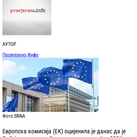
АУТОР
Провјерено Инфо
Фото:
SRNA
Европска комисија (ЕК) оцијенила је данас да је