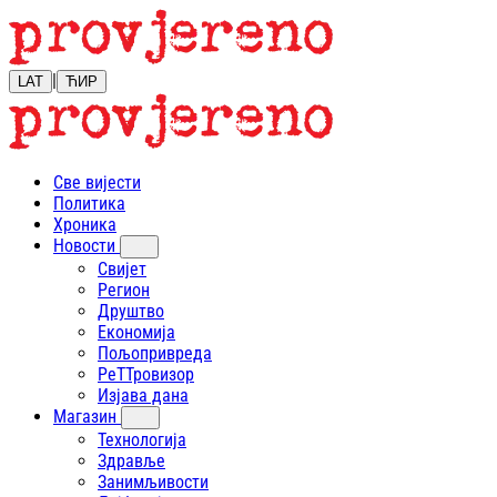
|
LAT
ЋИР
Све вијести
Политика
Хроника
Новости
Свијет
Регион
Друштво
Економија
Пољопривреда
РеТТровизор
Изјава дана
Магазин
Технологија
Здравље
Занимљивости