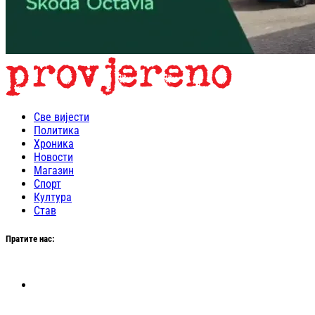
Све вијести
Политика
Хроника
Новости
Магазин
Спорт
Култура
Став
Пратите нас: