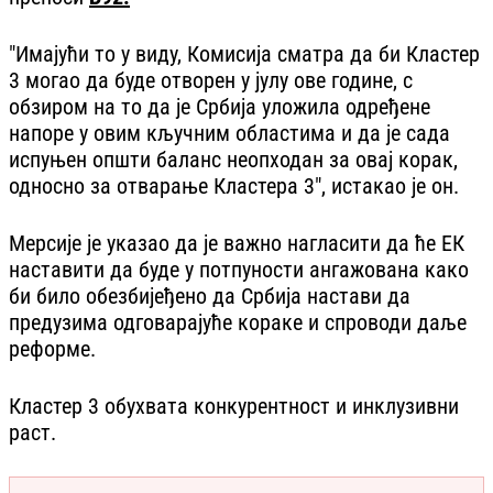
"Имајући то у виду, Комисија сматра да би Кластер
3 могао да буде отворен у јулу ове године, с
обзиром на то да је Србија уложила одређене
напоре у овим кључним областима и да је сада
испуњен општи баланс неопходан за овај корак,
односно за отварање Кластера 3", истакао је он.
Мерсије је указао да је важно нагласити да ће ЕК
наставити да буде у потпуности ангажована како
би било обезбијеђено да Србија настави да
предузима одговарајуће кораке и спроводи даље
реформе.
Кластер 3 обухвата конкурентност и инклузивни
раст.