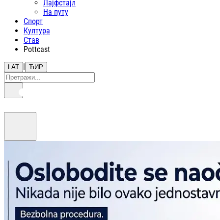
Лајфстajл
На путу
Спорт
Култура
Став
Pottcast
|
LAT
ЋИР