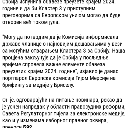
Србија испунила обавезе преузете крајем 2024.
године и да би Кластер 3 у приступним
преговорима са Европском унијом могао да буде
отворен већ током јула.
"Могу да потврдим да је Комисија информисала
државе чланице о најновијим дешавањима у вези
са могућим отварањем Кластера 3 за Србију. Наша
процјена закључује да је Србија у посљедње
вријеме спровела важне елементе обавеза
преузетих крајем 2024. године", изјавио је данас
портпарол Европске комисије Гијом Мерсије на
брифингу за медије у Бриселу.
Он је, одговарајући на питање новинара, рекао да
је уочен напредак у области правосудних реформи,
Савета Регулаторног тијела за електронске медије,
као и у изменама изборног правног оквира,
преноси
Б92.