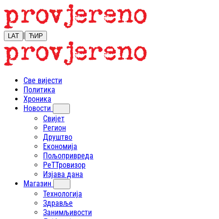
|
LAT
ЋИР
Све вијести
Политика
Хроника
Новости
Свијет
Регион
Друштво
Економија
Пољопривреда
РеТТровизор
Изјава дана
Магазин
Технологија
Здравље
Занимљивости