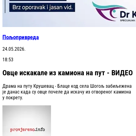
Пољопривреда
24.05.2026.
18:53
Овце искакале из камиона на пут - ВИДЕО
Драма на путу Крушевац - Блаце код села Шогољ забиљежена
је данас када су овце почеле да искачу из отвореног камиона
у покрету.