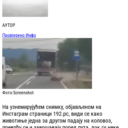
АУТОР
Провјерено Инфо
Фото:
Screenshot
На узнемирујућем снимку, објављеном на
Инстаграм страници 192.рс, види се како
животиње једна за другом падају на коловоз,
преврћу се и завршавају поред пута, док су неке