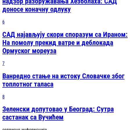
надзор разоружавања Хезболаха: САД
доносе коначну одлуку
6
САД најављују скори споразум са Ираном:
На помолу прекид ватре и деблокада
Ормуског мореуза
7
Ванредно стање на истоку Словачке због
топлотног таласа
8
Зеленски допутовао у Београд: Сутра
састанак са Вучићем
сервисне информације