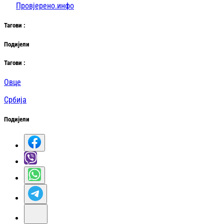
Провјерено.инфо
Таг
ови
:
Подијели
Таг
ови
:
Овце
Србија
Подијели