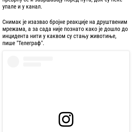
упале и у канал.
Снимак је изазвао бројне реакције на друштвеним
мрежама, а за сада није познато како је дошло до
инцидента нити у каквом су стању животиње,
пише "Телеграф".