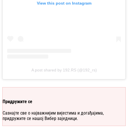
View this post on Instagram
A post shared by 192.RS (@192_rs)
Придружите се
Сазнајте све о најважнијим вијестима и догађајима,
придружите се нашој Вибер заједници.