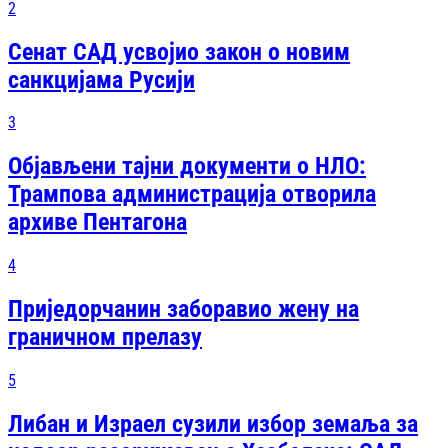
2
Сенат САД усвојио закон о новим
санкцијама Русији
3
Објављени тајни документи о НЛО:
Трампова администрација отворила
архиве Пентагона
4
Приједорчанин заборавио жену на
граничном прелазу
5
Либан и Израел сузили избор земаља за