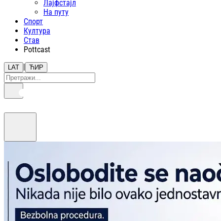
Лајфстajл
На путу
Спорт
Култура
Став
Pottcast
|
LAT
ЋИР