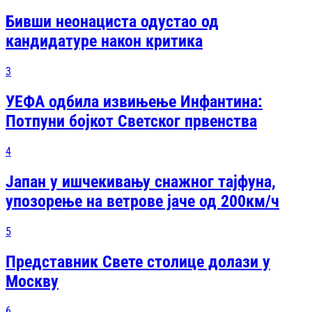
Бивши неонациста одустао од
кандидатуре након критика
3
УЕФА одбила извињење Инфантина:
Потпуни бојкот Светског првенства
4
Јапан у ишчекивању снажног тајфуна,
упозорење на ветрове јаче од 200км/ч
5
Представник Свете столице долази у
Москву
6