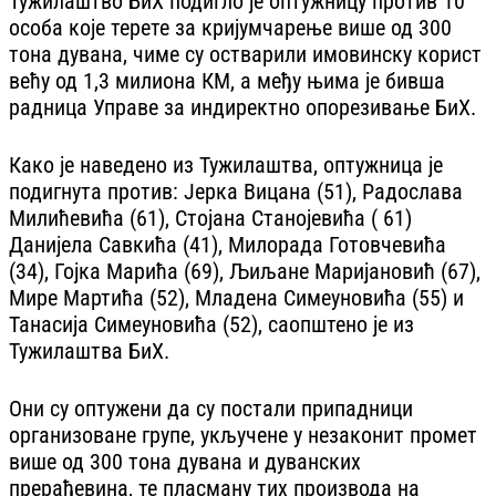
Тужилаштво БиХ подигло је оптужницу против 10
особа које терете за кријумчарење више од 300
тона дувана, чиме су остварили имовинску корист
већу од 1,3 милиона КМ, а међу њима је бивша
радница Управе за индиректно опорезивање БиХ.
Како је наведено из Тужилаштва, оптужница је
подигнута против: Јерка Вицана (51), Радослава
Милићевића (61), Стојана Станојевића ( 61)
Данијела Савкића (41), Милорада Готовчевића
(34), Гојка Марића (69), Љиљане Маријановић (67),
Мире Мартића (52), Младена Симеуновића (55) и
Танасија Симеуновића (52), саопштено је из
Тужилаштва БиХ.
Они су оптужени да су постали припадници
организоване групе, укључене у незаконит промет
више од 300 тона дувана и дуванских
прерађевина, те пласману тих производа на