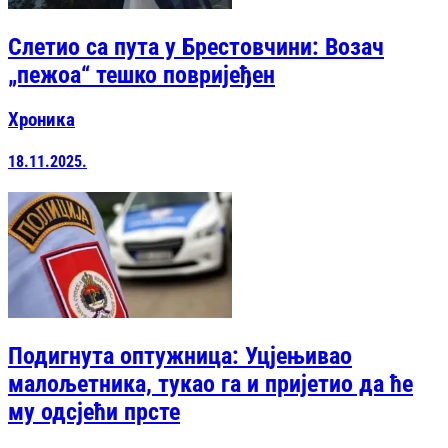
Слетио са пута у Брестовчини: Возач
„пежоа“ тешко повријеђен
Хроника
18.11.2025.
Подигнута оптужница: Уцјењивао
малољетника, тукао га и пријетио да ће
му одсјећи прсте