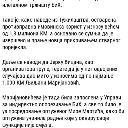
илегалном тржишту БиХ.
Тако је, како наводе из Тужилаштва, остварена
противправна имовинска корист у износу већем
од 1,3 милиона КМ, а основано се сумња да је
извршено и прање новца прикривањем стварног
поријекла.
Даље се наводи да Јерку Вицана, као
организатора групе, терете да је у пет одвојених
случајева дао мито у износима од по најмање
1.000 КМ Љиљани Маријановић.
Маријановићева је тада била запослена у Управи
за индиректно опорезивање БиХ, а све то било је
уз посредовање оптуженог Мире Мартића, како би
оптужена учинила радње које у оквиру своје
функције није смјела.