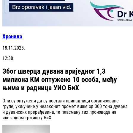
Хроника
18.11.2025.
12:38
Због шверца дувана вриједног 1,3
милиона КМ оптужено 10 особа, међу
њима и радница УИО БиХ
Они су оптужени да су постали припадници организоване
групе, укључене у незаконит промет више од 300 тона дувана
и дуванских прерађевина, те пласману тих производа на
илегалном тржишту БиХ.