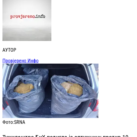
АУТОР
Провјерено Инфо
Фото:
SRNA