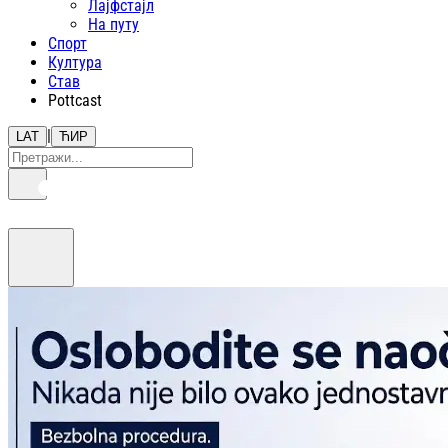
Лајфстajл
На путу
Спорт
Култура
Став
Pottcast
|
LAT
ЋИР