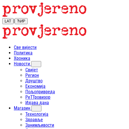
|
LAT
ЋИР
Све вијести
Политика
Хроника
Новости
Свијет
Регион
Друштво
Економија
Пољопривреда
РеТТровизор
Изјава дана
Магазин
Технологија
Здравље
Занимљивости