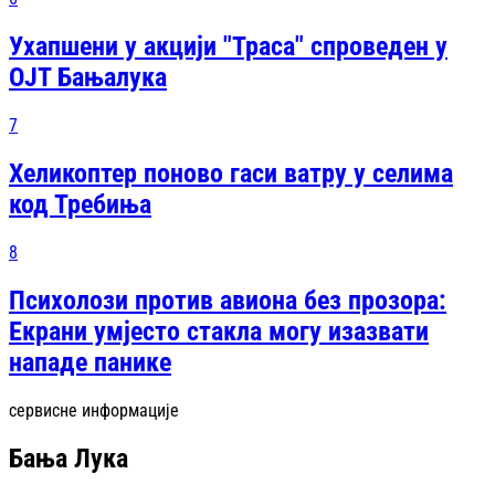
Ухапшени у акцији "Траса" спроведен у
ОЈТ Бањалука
7
Хеликоптер поново гаси ватру у селима
код Требиња
8
Психолози против авиона без прозора:
Екрани умјесто стакла могу изазвати
нападе панике
сервисне информације
Бања Лука