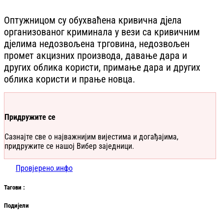
Оптужницом су обухваћена кривична дјела
организованог криминала у вези са кривичним
дјелима недозвољена трговина, недозвољен
промет акцизних производа, давање дара и
других облика користи, примање дара и других
облика користи и прање новца.
Придружите се
Сазнајте све о најважнијим вијестима и догађајима,
придружите се нашој Вибер заједници.
Провјерено.инфо
Таг
ови
:
Подијели