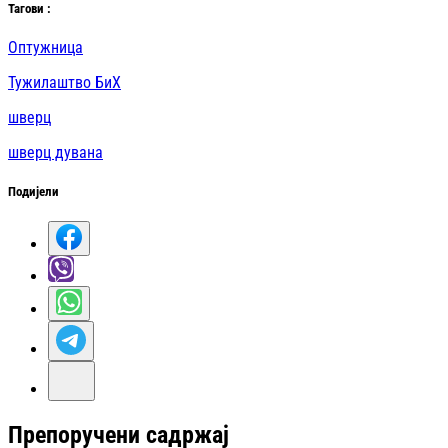
Таг
ови
:
Оптужница
Тужилаштво БиХ
шверц
шверц дувана
Подијели
Препоручени садржај