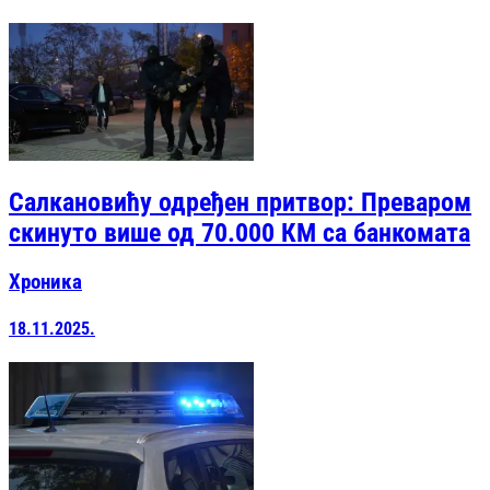
Салкановићу одређен притвор: Преваром
скинуто више од 70.000 КМ са банкомата
Хроника
18.11.2025.