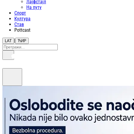
Лајфстajл
На путу
Спорт
Култура
Став
Pottcast
|
LAT
ЋИР