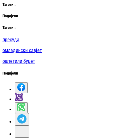
Таг
ови
:
Подијели
Таг
ови
:
пресуда
омладински савјет
оштетили буџет
Подијели