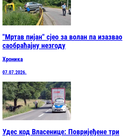
"Мртав пијан" сјео за волан па изазвао
саобраћајну незгоду
Хроника
07.07.2026.
Удес код Власенице: Повријеђене три