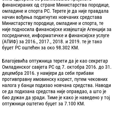
финансираних од стране Министарства породице,
омладине и спорта РС. Терете је да није правдала
начин вођења подигнутих новчаних средстава
Министарству породице, омладине и спорта, те
није подносила финансијске извјештаје Агенцији за
посредничке, информатичке и финансијске услуге
(АПИФ) за 2016., 2017., 2018. и 2019. те је тако
буџет РС оштећен за око 98.302 КМ.
Благојевића оптужница терети да је као секретар
Омладинског савјета РС од 7. октобра 2016. до 31.
децембра 2016. у намјери да себи прибави
противправну имовинску корист, путем чековних
налога у банци подизао новчана средства. Наводи
се да подизана средства није оправдао, а што је
био дужан да уради. Тиме је како је наведено у тој
оптужници оштетио буџет за 7.100 КМ.