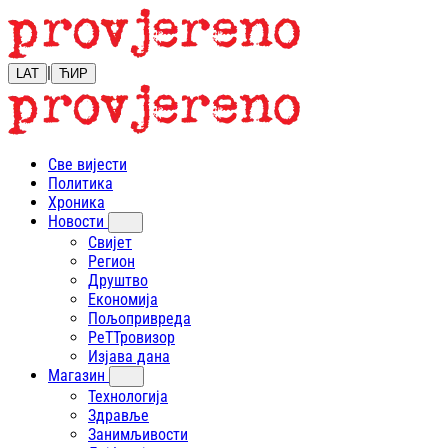
|
LAT
ЋИР
Све вијести
Политика
Хроника
Новости
Свијет
Регион
Друштво
Економија
Пољопривреда
РеТТровизор
Изјава дана
Магазин
Технологија
Здравље
Занимљивости