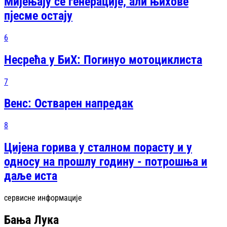
Мијењају се генерације, али њихове
пјесме остају
6
Несрећа у БиХ: Погинуо мотоциклиста
7
Венс: Остварен напредак
8
Цијена горива у сталном порасту и у
односу на прошлу годину - потрошња и
даље иста
сервисне информације
Бања Лука