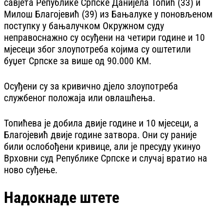
савјета Републике Српске Данијела Топић (33) и
Милош Благојевић (39) из Бањалуке у поновљеном
поступку у бањалучком Окружном суду
неправоснажно су осуђени на четири године и 10
мјесеци због злоупотреба којима су оштетили
буџет Српске за више од 90.000 КМ.
Осуђени су за кривично дјело злоупотреба
службеног положаја или овлашћења.
Топићева је добила двије године и 10 мјесеци, а
Благојевић двије године затвора. Они су раније
били ослобођени кривице, али је пресуду укинуо
Врховни суд Републике Српске и случај вратио на
ново суђење.
Надокнаде штете