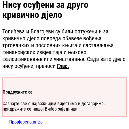
Нису осуђени за друго
кривично дјело
Топићева и Благојеви су били оптужени и за
кривично дјело повреда обавезе вођења
трговачких и пословних књига и састављања
финансијских извјештаја и њихово
фалсификовање или уништавање. Сада зато дјело
нису осуђени, преноси
Глас.
Придружите се
Сазнајте све о најважнијим вијестима и догађајима,
придружите се нашој Вибер заједници.
Провјерено.инфо