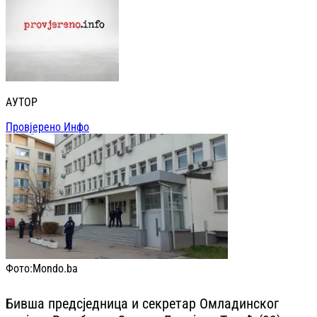
АУТОР
Провјерено Инфо
Фото:
Mondo.ba
Бивша предсједница и секретар Омладинског