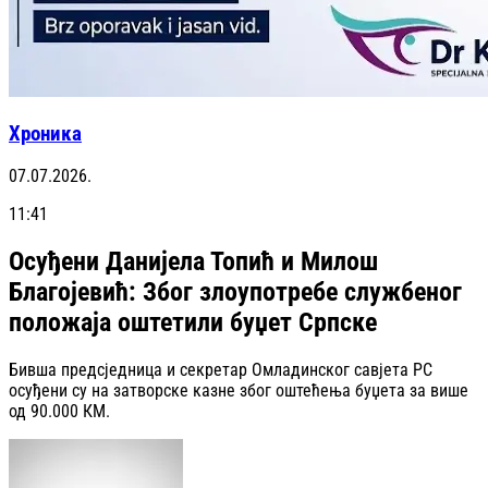
Хроника
07.07.2026.
11:41
Осуђени Данијела Топић и Милош
Благојевић: Због злоупотребе службеног
положаја оштетили буџет Српске
Бивша предсједница и секретар Омладинског савјета РС
осуђени су на затворске казне због оштећења буџета за више
од 90.000 КМ.