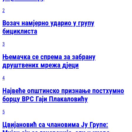
2
Возач намјерно ударио у групу
бициклиста
3
Њемачка се спрема за забрану
друштвених мрежа дјеци
4
Највеће општинско признање постхумно
борцу ВРС Гаји Плакаловићу
5
Цвијановић са члановима Ју Групе: