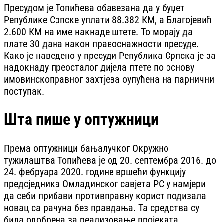
Пресудом је Топићева обавезана да у буџет
Републике Српске уплати 88.382 КМ, а Благојевић
2.600 КМ на име накнаде штете. То морају да
плате 30 дана након правоснажности пресуде.
Како је наведено у пресуди Република Српска је за
надокнаду преосталог дијела птете по основу
имовинскоправног захтјева оупућена на парнични
поступак.
Шта пише у оптужници
Према оптужници бањалучког Окружно
тужилаштва Топићева је од 20. септембра 2016. до
24. фебруара 2020. године вршећи функцију
предсједника Омладинског савјета РС у намјери
да себи прибави противправну корист подизала
новац са рачуна без правдања. Та средства су
била одобрена за реализовање пројеката