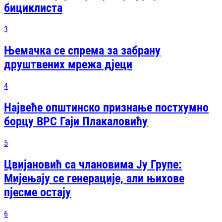
бициклиста
3
Њемачка се спрема за забрану
друштвених мрежа дјеци
4
Највеће општинско признање постхумно
борцу ВРС Гаји Плакаловићу
5
Цвијановић са члановима Ју Групе:
Мијењају се генерације, али њихове
пјесме остају
6