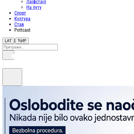
Лајфстajл
На путу
Спорт
Култура
Став
Pottcast
|
LAT
ЋИР