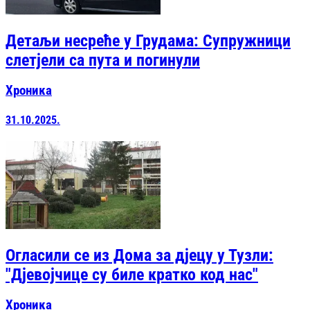
Детаљи несреће у Грудама: Супружници
слетјели са пута и погинули
Хроника
31.10.2025.
Огласили се из Дома за дјецу у Тузли:
"Дјевојчице су биле кратко код нас"
Хроника