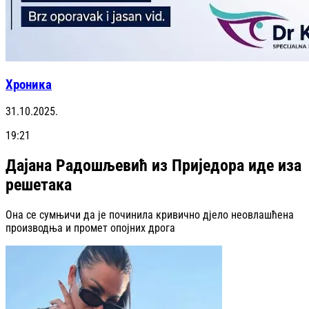
Хроника
31.10.2025.
19:21
Дајана Радошљевић из Приједора иде иза
решетака
Она се сумњичи да је починила кривично дјело неовлашћена
производња и промет опојних дрога