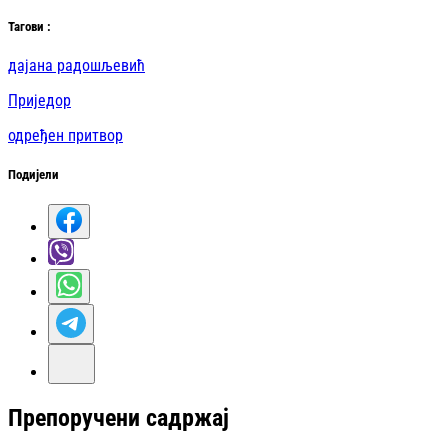
Таг
ови
:
дајана радошљевић
Приједор
одређен притвор
Подијели
Препоручени садржај