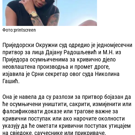
Фото:
printscreen
Приједорски Окружни суд одредио је једномјесечни
притвор за лица Дајану Радошљевић и М.Н. из
Приједора осумњиченима за кривично дјело
неовлаштена производња и промет дроге,
изјавила је Срни секретар овог суда Николина
Гашић.
Она је навела да су разлози за притвор бојазан да
ће осумњичени уништити, сакрити, измијенити или
фалсификовати доказе или трагове важне за
кривични поступак или ако нарочите околности
указују да ће ометати кривични поступак утицајем
на свједоке, саучеснике или прикриваче.