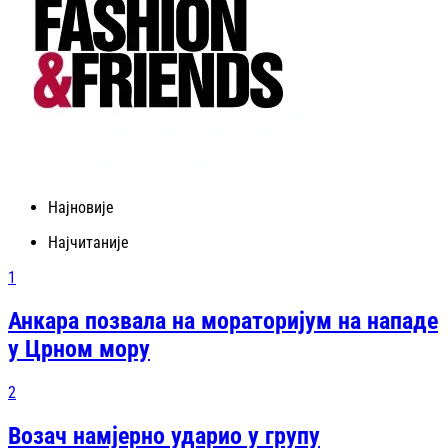
Најновије
Најчитаније
1
Анкара позвала на мораторијум на нападе
у Црном мору
2
Возач намјерно ударио у групу