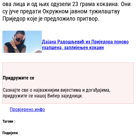
ова лица и од њих одузели 23 грама кокаина. Они
су јуче предати Окружном јавном тужилаштву
Приједор које је предложило притвор.
Дајана Радошљевић из Приједора поново
ухапшена, заплијењен кокаин
Придружите се
Сазнајте све о најважнијим вијестима и догађајима,
придружите се нашој Вибер заједници.
Провјерено.инфо
Таг
ови
:
Подијели