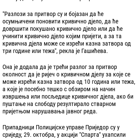
"Разлози за притвор су и бојазан да ће
осумњичени поновити кривично дјело, да ће
довршити покушано кривично дјело или да ће
учинити кривично дјело којим пријети, а за та
кривична дјела може се изрећи казна затвора од
три године или тежа", рекла је Гашићева.
Она је додала да је трећи разлог за притвор
околност да је ријеч о кривичном дјелу за које се
може изрећи казна затвора од 10 година или тежа,
а које је посебно тешко с обзиром на начин
извршења или посљедице кривичног дјела, ако би
пуштање на слободу резултирало стварном
пријетњом нарушавања јавног реда.
Припадници Полицијске управе Приједор су у
сриједу, 29. октобра, у акцији "Спарта" ухапсили