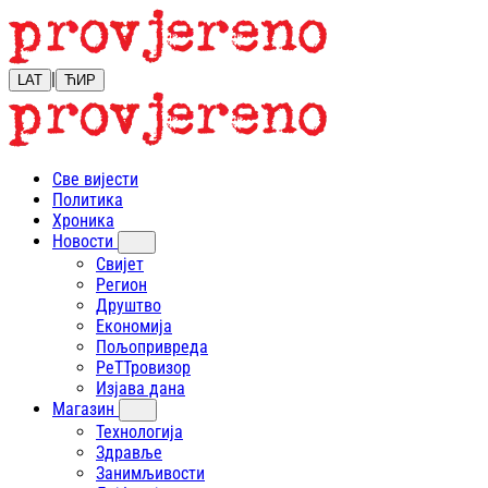
|
LAT
ЋИР
Све вијести
Политика
Хроника
Новости
Свијет
Регион
Друштво
Економија
Пољопривреда
РеТТровизор
Изјава дана
Магазин
Технологија
Здравље
Занимљивости