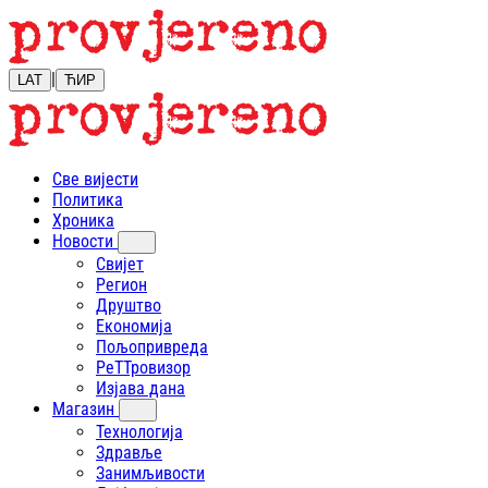
|
LAT
ЋИР
Све вијести
Политика
Хроника
Новости
Свијет
Регион
Друштво
Економија
Пољопривреда
РеТТровизор
Изјава дана
Магазин
Технологија
Здравље
Занимљивости