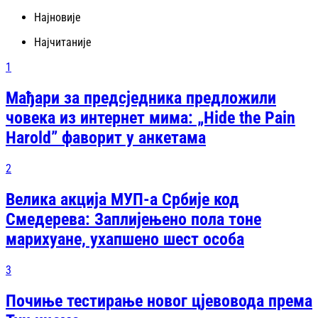
Најновије
Најчитаније
1
Мађари за предсједника предложили
човека из интернет мима: „Hide the Pain
Harold” фаворит у анкетама
2
Велика акција МУП-а Србије код
Смедерева: Заплијењено пола тоне
марихуане, ухапшено шест особа
3
Почиње тестирање новог цјевовода према