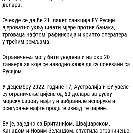
долара.
Очекује се да ће 21. пакет санкција ЕУ Русији
вјероватно укључивати мјере против банака,
трговаца нафтом, рафинерија и крипто оператера
у трећим земљама.
Ограничења могу бити уведена и на око 20
танкера за које се наводно каже да су повезани са
Русијом.
У децембру 2022. године Г7, Аустралија и ЕУ увеле
су ограничење цијене од 60 долара за руску
морску сирову нафту и забраниле испоруке и
осигурање нафте продате изнад те цијене.
ЕУ је, заједно са Британијом, Швајцарском,
Канадом и Новим Зеландом, спустила ограничење