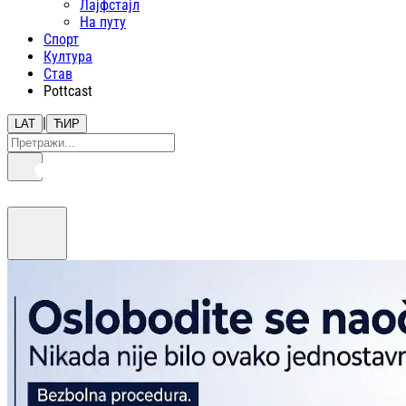
Лајфстajл
На путу
Спорт
Култура
Став
Pottcast
|
LAT
ЋИР