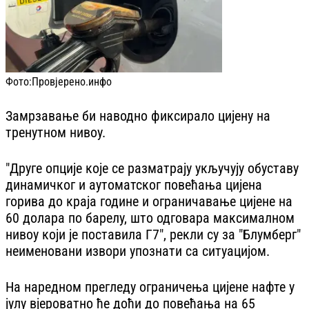
Фото:
Провјерено.инфо
Замрзавање би наводно фиксирало цијену на
тренутном нивоу.
"Друге опције које се разматрају укључују обуставу
динамичког и аутоматског повећања цијена
горива до краја године и ограничавање цијене на
60 долара по барелу, што одговара максималном
нивоу који је поставила Г7", рекли су за "Блумберг"
неименовани извори упознати са ситуацијом.
На наредном прегледу ограничења цијене нафте у
јулу вјероватно ће доћи до повећања на 65