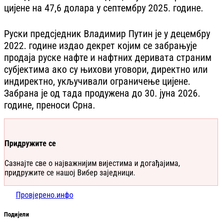
цијене на 47,6 долара у септембру 2025. године.
Руски предсједник Владимир Путин је у децембру
2022. године издао декрет којим се забрањује
продаја руске нафте и нафтних деривата страним
субјектима ако су њихови уговори, директно или
индиректно, укључивали ограничење цијене.
Забрана је од тада продужена до 30. јуна 2026.
године, преноси Срна.
Придружите се
Сазнајте све о најважнијим вијестима и догађајима,
придружите се нашој Вибер заједници.
Провјерено.инфо
Подијели