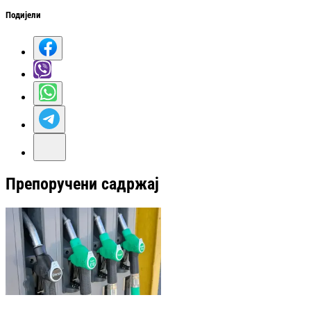
Подијели
Препоручени садржај