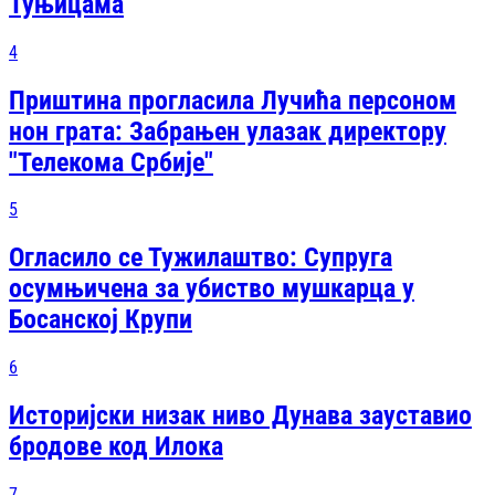
Туњицама
4
Приштина прогласила Лучића персоном
нон грата: Забрањен улазак директору
"Телекома Србије"
5
Огласило се Тужилаштво: Супруга
осумњичена за убиство мушкарца у
Босанској Крупи
6
Историјски низак ниво Дунава зауставио
бродове код Илока
7