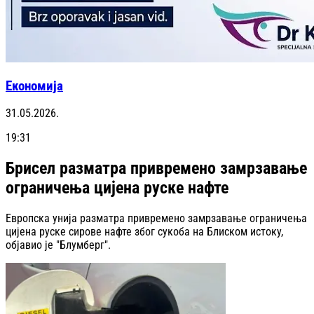
Економија
31.05.2026.
19:31
Брисел разматра привремено замрзавање
ограничења цијена руске нафте
Европска унија разматра привремено замрзавање ограничења
цијена руске сирове нафте због сукоба на Блиском истоку,
објавио је "Блумберг".