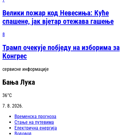
Велики пожар код Невесиња: Куће
спашене, јак вjетар отежава гашење
8
Трамп очекује побједу на изборима за
Конгрес
сервисне информације
Бања Лука
36
°C
7. 8. 2026.
Временска прогноза
Стање на путевима
Електрична енергија
Водовод