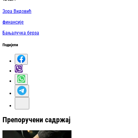
Зора Видовић
финансије
Бањалучка берза
Подијели
Препоручени садржај