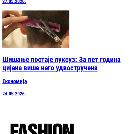
27.05.2026.
Шишање постаје луксуз: За пет година
цијена више него удвостручена
Економија
24.05.2026.