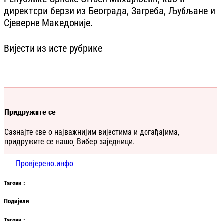
директори берзи из Београда, Загреба, Љубљане и
Сјеверне Македоније.
Вијести из исте рубрике
Придружите се
Сазнајте све о најважнијим вијестима и догађајима,
придружите се нашој Вибер заједници.
Провјерено.инфо
Таг
ови
:
Подијели
Таг
ови
: