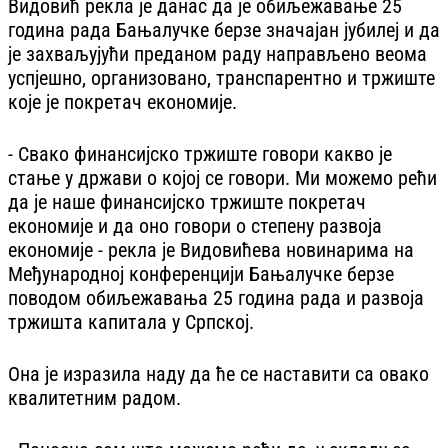
Видовић рекла је данас да је обиљежавање 25
година рада Бањалучке берзе значајан јубилеј и да
је захваљујући преданом раду направљено веома
успјешно, организовано, транспарентно и тржиште
које је покретач економије.
- Свако финансијско тржиште говори какво је
стање у држави о којој се говори. Ми можемо рећи
да је наше финансијско тржиште покретач
економије и да оно говори о степену развоја
економије - рекла је Видовићева новинарима на
Међународној конференцији Бањалучке берзе
поводом обиљежавања 25 година рада и развоја
тржишта капитала у Српској.
Она је изразила наду да ће се наставити са овако
квалитетним радом.