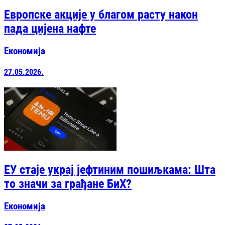
Европске акције у благом расту након
пада цијена нафте
Економија
27.05.2026.
ЕУ стаје украј јефтиним пошиљкама: Шта
то значи за грађане БиХ?
Економија