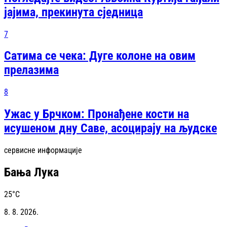
јајима, прекинута сједница
7
Сатима се чека: Дуге колоне на овим
прелазима
8
Ужас у Брчком: Пронађене кости на
исушеном дну Саве, асоцирају на људске
сервисне информације
Бања Лука
25
°C
8. 8. 2026.