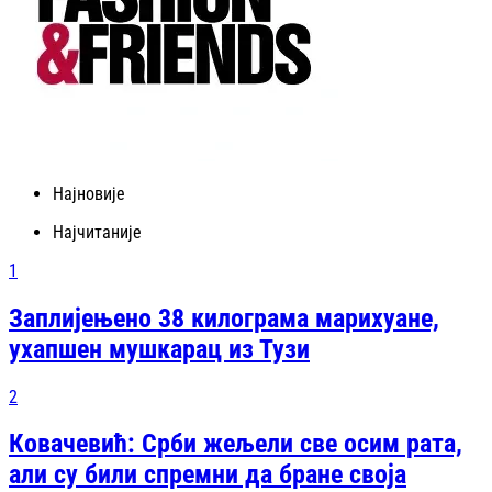
Најновије
Најчитаније
1
Заплијењено 38 килограма марихуане,
ухапшен мушкарац из Тузи
2
Ковачевић: Срби жељели све осим рата,
али су били спремни да бране своја