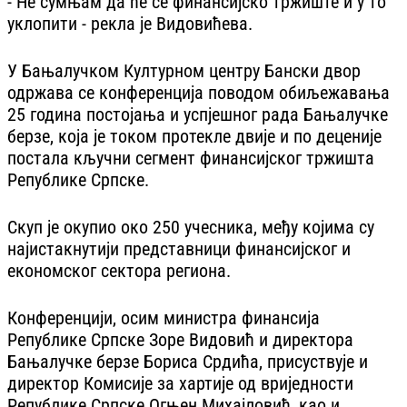
- Не сумњам да ће се финансијско тржиште и у то
уклопити - рекла је Видовићева.
У Бањалучком Културном центру Бански двор
одржава се конференција поводом обиљежавања
25 година постојања и успјешног рада Бањалучке
берзе, која је током протекле двије и по деценије
постала кључни сегмент финансијског тржишта
Републике Српске.
Скуп је окупио око 250 учесника, међу којима су
најистакнутији представници финансијског и
економског сектора региона.
Конференцији, осим министра финансија
Републике Српске Зоре Видовић и директора
Бањалучке берзе Бориса Срдића, присуствује и
директор Комисије за хартије од вриједности
Републике Српске Огњен Михајловић, као и