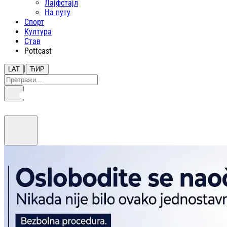
Лајфстajл
На путу
Спорт
Култура
Став
Pottcast
|
LAT
ЋИР