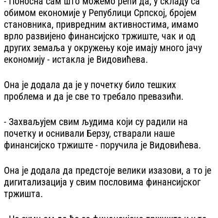
- Поносна сам што можемо рећи да, у складу са
обимом економије у Републици Српској, бројем
становника, привредним активностима, имамо
врло развијено финансијско тржиште, чак и од
других земаља у окружењу које имају много јачу
економију - истакла је Видовићева.
Она је додала да је у почетку било тешких
проблема и да је све то требало превазићи.
- Захваљујем свим људима који су радили на
почетку и оснивали Берзу, стварали наше
финансијско тржиште - поручила је Видовићева.
Она је додала да предстоје велики изазови, а то је
дигитализација у свим пословима финансијског
тржишта.