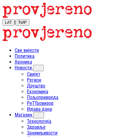
|
LAT
ЋИР
Све вијести
Политика
Хроника
Новости
Свијет
Регион
Друштво
Економија
Пољопривреда
РеТТровизор
Изјава дана
Магазин
Технологија
Здравље
Занимљивости