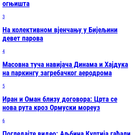
огњишта
3
На колективном вјенчању у Бијељини
девет парова
4
Масовна туча навијача Динама и Хајдука
на паркингу загребачког аеродрома
5
Иран и Оман близу договора: Црта се
нова рута кроз Ормуски мореуз
6
Погледајте видео: Аљбина Куртија гађали