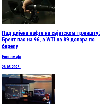
Пад цијена нафте на свјетском тржишту:
Брент пао на 96, а WTI на 89 долара по
барелу
Економија
28.05.2026.