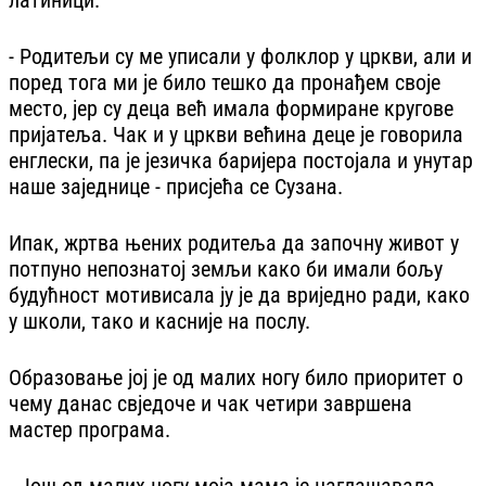
- Родитељи су ме уписали у фолклор у цркви, али и
поред тога ми је било тешко да пронађем своје
место, јер су деца већ имала формиране кругове
пријатеља. Чак и у цркви већина деце је говорила
енглески, па је језичка баријера постојала и унутар
наше заједнице - присјећа се Сузана.
Ипак, жртва њених родитеља да започну живот у
потпуно непознатој земљи како би имали бољу
будућност мотивисала ју је да вриједно ради, како
у школи, тако и касније на послу.
Образовање јој је од малих ногу било приоритет о
чему данас свједоче и чак четири завршена
мастер програма.
- Још од малих ногу моја мама је наглашавала