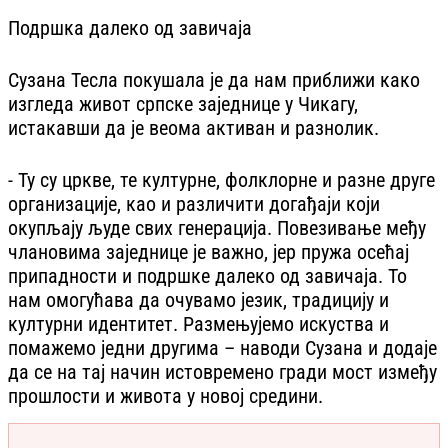
Подршка далеко од завичаја
Сузана Тесла покушала је да нам приближи како
изгледа живот српске заједнице у Чикагу,
истакавши да је веома активан и разнолик.
- Ту су цркве, те културне, фолклорне и разне друге
организације, као и различити догађаји који
окупљају људе свих генерација. Повезивање међу
члановима заједнице је важно, јер пружа осећај
припадности и подршке далеко од завичаја. То
нам омогућава да очувамо језик, традицију и
културни идентитет. Размењујемо искуства и
помажемо једни другима – наводи Сузана и додаје
да се на тај начин истовремено гради мост између
прошлости и живота у новој средини.