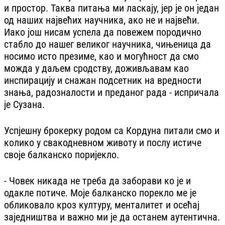
и простор. Таква питања ми ласкају, јер је он један
од наших највећих научника, ако не и највећи.
Иако још нисам успела да повежем породично
стабло до нашег великог научника, чињеница да
носимо исто презиме, као и могућност да смо
можда у даљем сродству, доживљавам као
инспирацију и снажан подсетник на вредности
знања, радозналости и преданог рада - испричала
је Сузана.
Успјешну брокерку родом са Кордуна питали смо и
колико у свакодневном животу и послу истиче
своје балканско поријекло.
- Човек никада не треба да заборави ко је и
одакле потиче. Моје балканско порекло ме је
обликовало кроз културу, менталитет и осећај
заједништва и важно ми је да останем аутентична.