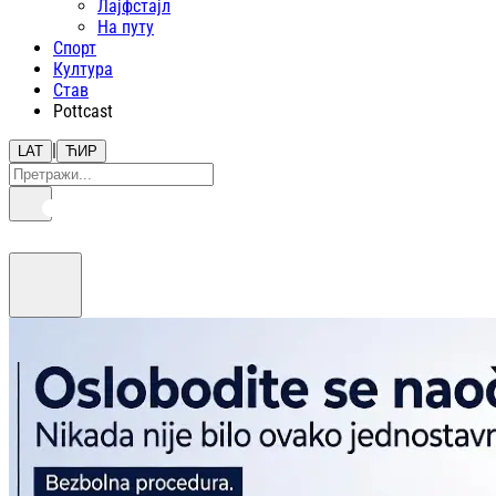
Лајфстajл
На путу
Спорт
Култура
Став
Pottcast
|
LAT
ЋИР