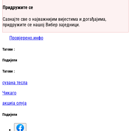
Придружите се
Сазнајте све о најважнијим вијестима и догађајима,
придружите се нашој Вибер заједници.
Провјерено.инфо
Таг
ови
:
Подијели
Таг
ови
:
сузана тесла
Чикаго
акција олуја
Подијели