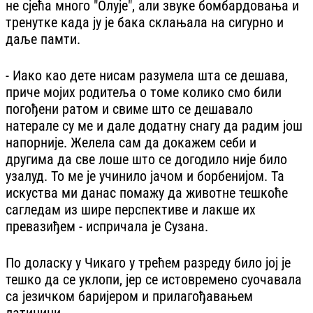
не сјећа много "Олује", али звуке бомбардовања и
тренутке када ју је бака склањала на сигурно и
даље памти.
- Иако као дете нисам разумела шта се дешава,
приче мојих родитеља о томе колико смо били
погођени ратом и свиме што се дешавало
натерале су ме и дале додатну снагу да радим још
напорније. Желела сам да докажем себи и
другима да све лоше што се догодило није било
узалуд. То ме је учинило јачом и борбенијом. Та
искуства ми данас помажу да животне тешкоће
сагледам из шире перспективе и лакше их
превазиђем - испричала је Сузана.
По доласку у Чикаго у трећем разреду било јој је
тешко да се уклопи, јер се истовремено суочавала
са језичком баријером и прилагођавањем
латиници.