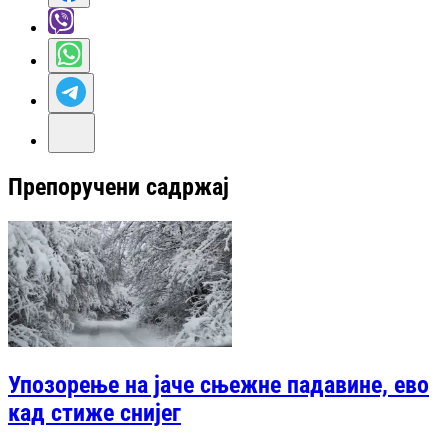
Препоручени садржај
Упозорење на јаче сњежне падавине, ево
кад стиже снијег