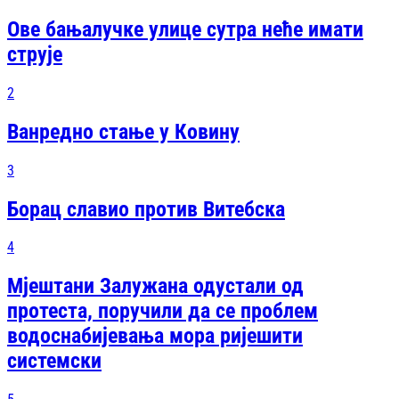
Ове бањалучке улице сутра неће имати
струје
2
Ванредно стање у Ковину
3
Борац славио против Витебска
4
Мјештани Залужана одустали од
протеста, поручили да се проблем
водоснабијевања мора ријешити
системски