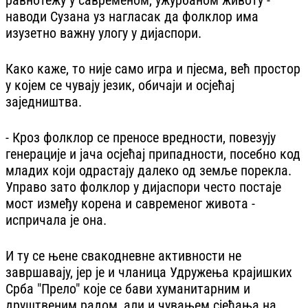
наводи Сузана уз нагласак да фолклор има
изузетно важну улогу у дијаспори.
Како каже, то није само игра и пјесма, већ простор
у којем се чувају језик, обичаји и осјећај
заједништва.
- Кроз фолклор се преносе вредности, повезују
генерације и јача осјећај припадности, посебно код
младих који одрастају далеко од земље порекла.
Управо зато фолклор у дијаспори често постаје
мост између корена и савременог живота -
испричала је она.
И ту се њене свакодневне активности не
завршавају, јер је и чланица Удружења крајишких
Срба "Прело" које се бави хуманитарним и
друштвеним радом, али и чувањем сјећања на