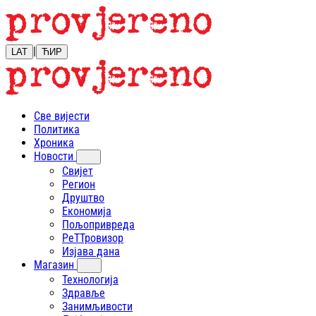
|
LAT
ЋИР
Све вијести
Политика
Хроника
Новости
Свијет
Регион
Друштво
Економија
Пољопривреда
РеТТровизор
Изјава дана
Магазин
Технологија
Здравље
Занимљивости