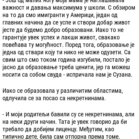
важност и давања максимума у школи. С обзиром
на то да смо имигранти у Америци, један од
главних начина да се успе и створи добар живот
јесте да будемо добро образовани. Иако то не
гарантује увек успех и лакши живот, свакако
повећава ту могућност. Поред тога, образовање је
једна од ствари коју ти нико не може одузети. Са
свим што смо током година изгубили, постало је
јасно да образовање треба ценити, јер га можеш
носити са собом свуда - испричала нам је Сузана.
Иако се образовала у различитим областима,
одлучила се за посао са некретнинама.
- И моји родитељи бавили су се некретнинама, али
на неки други начин. Тата је увек говорио да би
требало да добијем лиценцу. Међутим, као
типично дете, била сам отпорна према томе.