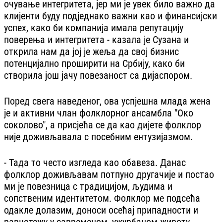
очување интегритета, јер ми је увек било важно да
клијенти буду подједнако важни као и финансијски
успех, како би компанија имала репутацију
поверења и интегритета - казала је Сузана и
открила нам да јој је жеља да свој бизнис
потенцијално проширити на Србију, како би
створила још јачу повезаност са дијаспором.
Поред свега наведеног, ова успјешна млада жена
је и активни члан фолклорног ансамбла "Око
соколово", а присјећа се да као дијете фолклор
није доживљавала с посебним ентузијазмом.
- Тада то често изгледа као обавеза. Данас
фолклор доживљавам потпуно другачије и постао
ми је повезница с традицијом, људима и
сопственим идентитетом. Фолклор ме подсећа
одакле долазим, доноси осећај припадности и
равнотежу у савременом, ужурбаном животу -