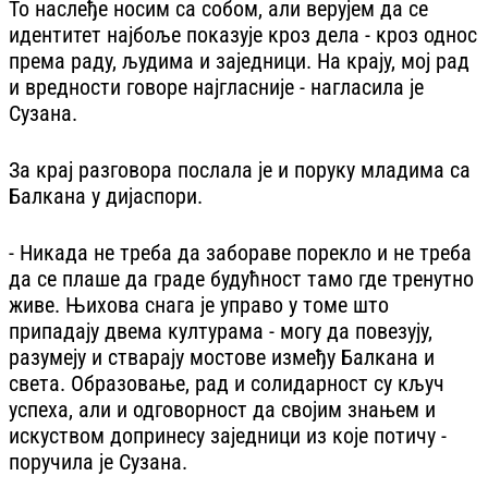
То наслеђе носим са собом, али верујем да се
идентитет најбоље показује кроз дела - кроз однос
према раду, људима и заједници. На крају, мој рад
и вредности говоре најгласније - нагласила је
Сузана.
За крај разговора послала је и поруку младима са
Балкана у дијаспори.
- Никада не треба да забораве порекло и не треба
да се плаше да граде будућност тамо где тренутно
живе. Њихова снага је управо у томе што
припадају двема културама - могу да повезују,
разумеју и стварају мостове између Балкана и
света. Образовање, рад и солидарност су кључ
успеха, али и одговорност да својим знањем и
искуством допринесу заједници из које потичу -
поручила је Сузана.