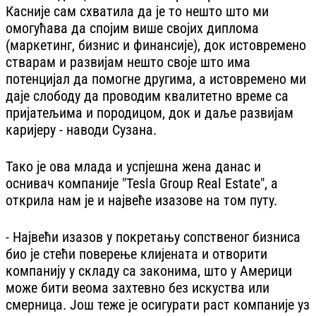
Касније сам схватила да је то нешто што ми
омогућава да спојим више својих диплома
(маркетинг, бизнис и финансије), док истовремено
стварам и развијам нешто своје што има
потенцијал да помогне другима, а истовремено ми
даје слободу да проводим квалитетно време са
пријатељима и породицом, док и даље развијам
каријеру - наводи Сузана.
Тако је ова млада и успјешна жена данас и
оснивач компаније "Tesla Group Real Estate", а
открила нам је и највеће изазове на том путу.
- Највећи изазов у покретању сопственог бизниса
био је стећи поверење клијената и отворити
компанију у складу са законима, што у Америци
може бити веома захтевно без искуства или
смерница. Још теже је осигурати раст компаније уз