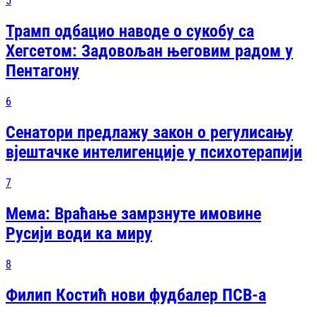
5
Трамп одбацио наводе о сукобу са
Хегсетом: Задовољан његовим радом у
Пентагону
6
Сенатори предлажу закон о регулисању
вјештачке интелигенције у психотерапији
7
Мема: Враћање замрзнуте имовине
Русији води ка миру
8
Филип Костић нови фудбалер ПСВ-а