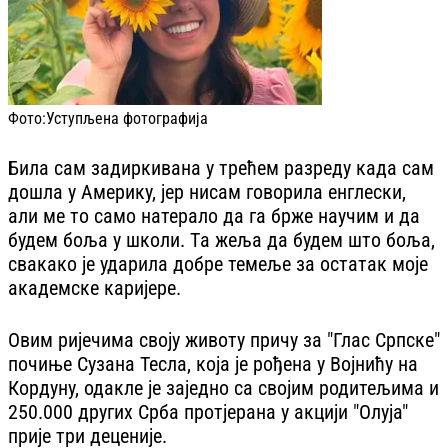
Фото:
Уступљена фотографија
Била сам задиркивана у трећем разреду када сам
дошла у Америку, јер нисам говорила енглески,
али ме то само натерало да га брже научим и да
будем боља у школи. Тa жеља да будем што боља,
свакако је ударила добре темеље за остатак моје
академске каријере.
Овим ријечима своју животу причу за "Глас Српске"
почиње Сузана Тесла, која је рођена у Војнићу на
Кордуну, одакле је заједно са својим родитељима и
250.000 других Срба протјерана у акцији "Олуја"
прије три деценије.