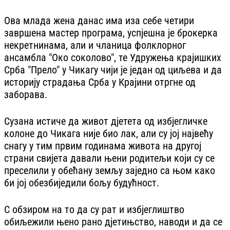
Ова млада жена данас има иза себе четири
завршена мастер програма, успјешна је брокерка
некретнинама, али и чланица фолклорног
ансамбла "Око соколово", те Удружења крајишких
Срба "Прело" у Чикагу чији је један од циљева и да
историју страдања Срба у Крајини отргне од
заборава.
Сузана истиче да живот дјетета од избјегличке
колоне до Чикага није био лак, али су јој највећу
снагу у тим првим годинама живота на другој
страни свијета давали њени родитељи који су се
преселили у обећану земљу заједно са њом како
би јој обезбиједили бољу будућност.
С обзиром на то да су рат и избјеглиштво
обиљежили њено рано дјетињство, наводи и да се