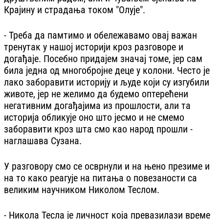
Крајину и страдања током "Олује".
- Треба да памтимо и обележавамо овај важан
тренутак у нашој историји кроз разговоре и
догађаје. Посебно придајем значај томе, јер сам
била једна од многобројне деце у колони. Често је
лако заборавити историју и људе који су изгубили
животе, јер не желимо да будемо оптерећени
негативним догађајима из прошлости, али та
историја обликује оно што јесмо и не смемо
заборавити кроз шта смо као народ прошли -
наглашава Сузана.
У разговору смо се осврнули и на њено презиме и
на то како реагује на питања о повезаности са
великим научником Николом Теслом.
- Никола Тесла је личност која превазилази време