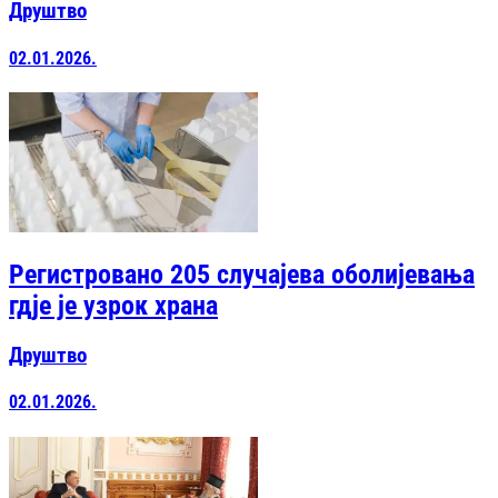
Друштво
02.01.2026.
Регистровано 205 случајева оболијевања
гдје је узрок храна
Друштво
02.01.2026.