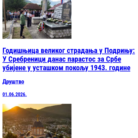
Годишњица великог страдања у Подрињу:
У Сребреници данас парастос за Србе
убијене у усташком покољу 1943. године
Друштво
01.06.2026.