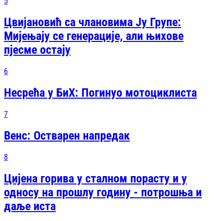
5
Цвијановић са члановима Ју Групе:
Мијењају се генерације, али њихове
пјесме остају
6
Несрећа у БиХ: Погинуо мотоциклиста
7
Венс: Остварен напредак
8
Цијена горива у сталном порасту и у
односу на прошлу годину - потрошња и
даље иста