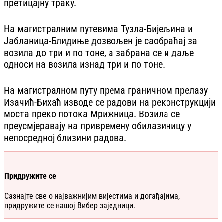
претицајну траку.
На магистралним путевима Тузла-Бијељина и
Јабланица-Блидиње дозвољен је саобраћај за
возила до три и по тоне, а забрана се и даље
односи на возила изнад три и по тоне.
На магистралном путу према граничном прелазу
Изачић-Бихаћ изводе се радови на реконструкцији
моста преко потока Мрижница. Возила се
преусмјеравају на привремену обилазиницу у
непосредној близини радова.
Придружите се
Сазнајте све о најважнијим вијестима и догађајима,
придружите се нашој Вибер заједници.