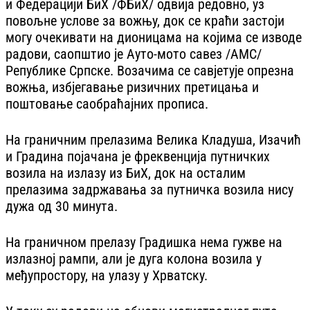
и Федерацији БиХ /ФБиХ/ одвија редовно, уз
повољне услове за вожњу, док се краћи застоји
могу очекивати на дионицама на којима се изводе
радови, саопштио је Ауто-мото савез /АМС/
Републике Српске. Возачима се савјетује опрезна
вожња, избјегавање ризичних претицања и
поштовање саобраћајних прописа.
На граничним прелазима Велика Кладуша, Изачић
и Градина појачана је фреквенција путничких
возила на излазу из БиХ, док на осталим
прелазима задржавања за путничка возила нису
дужа од 30 минута.
На граничном прелазу Градишка нема гужве на
излазној рампи, али је дуга колона возила у
међупростору, на улазу у Хрватску.