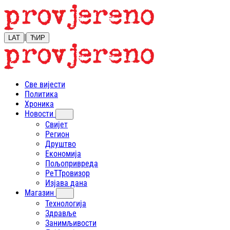
|
LAT
ЋИР
Све вијести
Политика
Хроника
Новости
Свијет
Регион
Друштво
Економија
Пољопривреда
РеТТровизор
Изјава дана
Магазин
Технологија
Здравље
Занимљивости