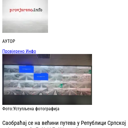
АУТОР
Провјерено Инфо
Фото:
Уступљена фотографија
Саобраћај се на већини путева у Републици Српској