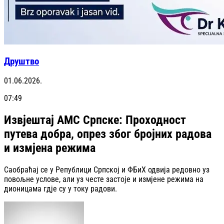
Друштво
01.06.2026.
07:49
Извјештај АМС Српске: Проходност
путева добра, опрез због бројних радова
и измјена режима
Саобраћај се у Републици Српској и ФБиХ одвија редовно уз
повољне услове, али уз честе застоје и измјене режима на
дионицама гдје су у току радови.