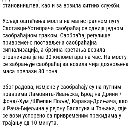
становништва, као и за возила хитних служби.
Усљед оштећења моста на магистралном путу
Саставци-Устипрача саобраћај се одвија једном
саобраћајном траком. Саобраћај регулише
привремено постављена саобраћајна
сигнализација, а брзина кретања возила
ограничена је на 30 километара на час. На мосту
се забрањује саобраћај за возила чија дозвољена
маса прелази 30 тона.
Због радова, измјене у саобраћају су на путним
правцима Ламовита-Ивањска, Брод на Дрини /
Фоча/-Хум /Шћепан Поље/, Каракај-Дрињача, као
и Рача-Бијељина у рејону Балатуна и Трњака, гдје
се вози успорено са привременим прекидима у
трајању од 10 минута.