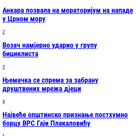
Анкара позвала на мораторијум на нападе
у Црном мору
2
Возач намјерно ударио у групу
бициклиста
3
Њемачка се спрема за забрану
друштвених мрежа дјеци
4
Највеће општинско признање постхумно
борцу ВРС Гаји Плакаловићу