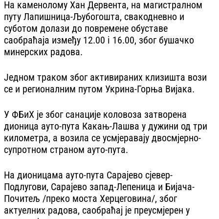
На каменолому Хан Дервента, на магистралном
путу Лапишница-Љубогошта, свакодневно и
суботом долази до повремене обуставе
саобраћаја између 12.00 i 16.00, због бушачко
минерских радова.
Једном траком због активираних клизишта вози
се и регионалним путом Укрина-Горња Вијака.
У ФБиХ је због санације коловоза затворена
дионица ауто-пута Какањ-Лашва у дужини од три
километра, а возила се усмјеравају двосмјерно-
супротном страном ауто-пута.
На дионицама ауто-пута Сарајево сјевер-
Подлугови, Сарајево запад-Лепеница и Бијача-
Почитељ /преко моста Херцеговина/, због
актуелних радова, саобраћај је преусмјерен у