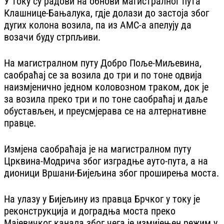
У току су радови на обнови магистралног пута
Клашнице-Бањалука, гдје долази до застоја због
дугих колона возила, па из АМС-а апелују да
возачи буду стрпљиви.
На магистралном путу Добро Поље-Миљевина,
саобраћај се за возила до три и по тоне одвија
наизмјенично једном коловозном траком, док је
за возила преко три и по тоне саобраћај и даље
обустављен, и преусмјерава се на алтернативне
правце.
Измјена саобраћаја је на магистралном путу
Црквина-Модрича због изградње ауто-пута, а на
дионици Вршани-Бијељина због проширења моста.
На улазу у Бијељину из правца Брчког у току је
реконструкција и доградња моста преко
Мајевичког канала због чега је измијењен режим у