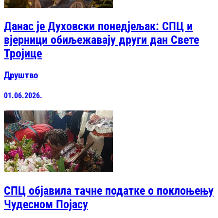
Данас је Духовски понедјељак: СПЦ и
вјерници обиљежавају други дан Свете
Тројице
Друштво
01.06.2026.
СПЦ објавила тачне податке о поклоњењу
Чудесном Појасу