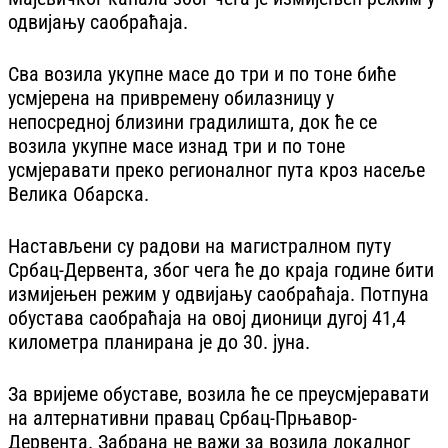
одвијању саобраћаја.
Сва возила укупне масе до три и по тоне биће
усмјерена на привремену обилазницу у
непосредној близини градилишта, док ће се
возила укупне масе изнад три и по тоне
усмјеравати преко регионалног пута кроз насеље
Велика Обарска.
Настављени су радови на магистралном путу
Србац-Дервента, због чега ће до краја године бити
измијењен режим у одвијању саобраћаја. Потпуна
обустава саобраћаја на овој дионици дугој 41,4
километра планирана је до 30. јуна.
За вријеме обуставе, возила ће се преусмјеравати
на алтернативни правац Србац-Прњавор-
Дервента. Забрана не важи за возила локалног