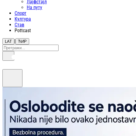
Лајфстajл
На путу
Спорт
Култура
Став
Pottcast
|
LAT
ЋИР