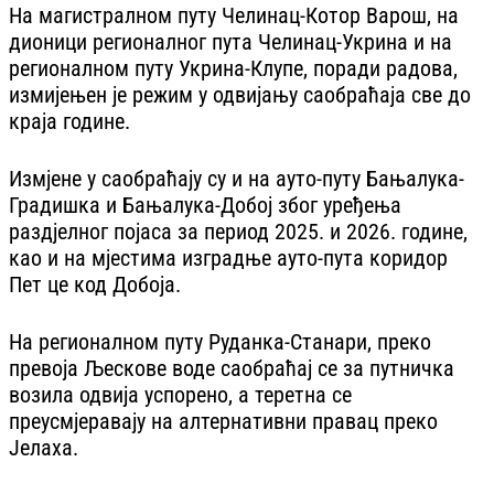
На магистралном путу Челинац-Котор Варош, на
дионици регионалног пута Челинац-Укрина и на
регионалном путу Укрина-Клупе, поради радова,
измијењен је режим у одвијању саобраћаја све до
краја године.
Измјене у саобраћају су и на ауто-путу Бањалука-
Градишка и Бањалука-Добој због уређења
раздјелног појаса за период 2025. и 2026. године,
као и на мјестима изградње ауто-пута коридор
Пет це код Добоја.
На регионалном путу Руданка-Станари, преко
превоја Љескове воде саобраћај се за путничка
возила одвија успорено, а теретна се
преусмјеравају на алтернативни правац преко
Јелаха.