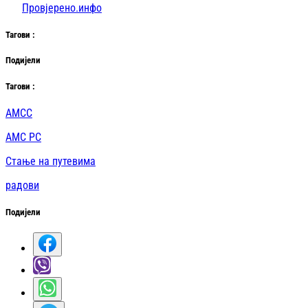
Провјерено.инфо
Таг
ови
:
Подијели
Таг
ови
:
АМСС
АМС РС
Стање на путевима
радови
Подијели