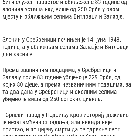
бити служен парастос и обиљежене 83 године од
злочина усташа над више од 250 Срба у овом
мјесту и оближњим селима Витловци и Залазје.
Злочин у Сребреници почињен је 14. јуна 1943.
године, а у оближњим селима Залазје и Витловци
дан касније.
Према званичним подацима, у Сребреници и
Залазју прије 83 године убијено је 229 Срба, од
којих 80 дјеце, а према незваничним подацима, за
та два дана у Сребреници и околним селима
убијено је више од 250 српских цивила.
- Српски народ у Подрињу кроз историју доживио
је незапамћена страдања, али никада није
пристао, и по цијену смрти да се одрекне свог