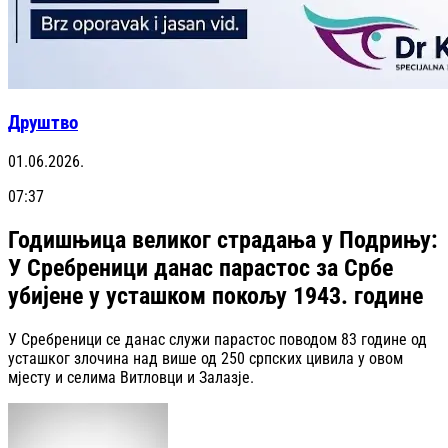
Друштво
01.06.2026.
07:37
Годишњица великог страдања у Подрињу:
У Сребреници данас парастос за Србе
убијене у усташком покољу 1943. године
У Сребреници се данас служи парастос поводом 83 године од
усташког злочина над више од 250 српских цивила у овом
мјесту и селима Витловци и Залазје.