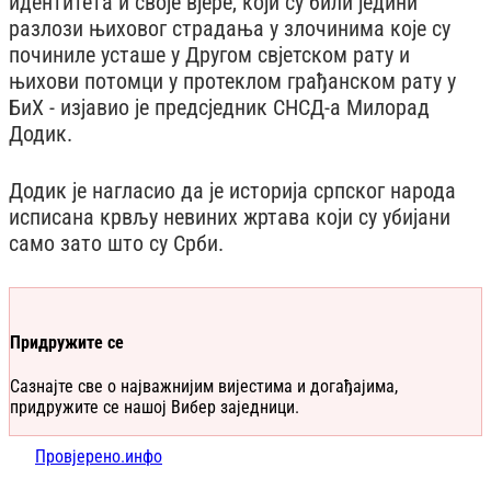
идентитета и своје вјере, који су били једини
разлози њиховог страдања у злочинима које су
починиле усташе у Другом свјетском рату и
њихови потомци у протеклом грађанском рату у
БиХ - изјавио је предсједник СНСД-а Милорад
Додик.
Додик је нагласио да је историја српског народа
исписана крвљу невиних жртава који су убијани
само зато што су Срби.
Придружите се
Сазнајте све о најважнијим вијестима и догађајима,
придружите се нашој Вибер заједници.
Провјерено.инфо