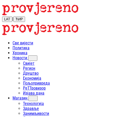
|
LAT
ЋИР
Све вијести
Политика
Хроника
Новости
Свијет
Регион
Друштво
Економија
Пољопривреда
РеТТровизор
Изјава дана
Магазин
Технологија
Здравље
Занимљивости