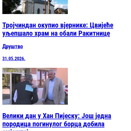
Тројчиндан окупио вјернике: Цвијеће
уљепшало храм на обали Ракитнице
Друштво
31.05.2026.
Велики дан у Хан Пијеску: Још једна
породица погинулог борца добила