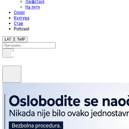
Лајфстajл
На путу
Спорт
Култура
Став
Pottcast
|
LAT
ЋИР