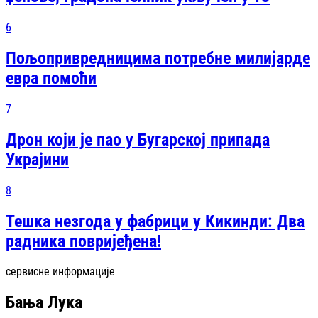
6
Пољопривредницима потребне милијарде
евра помоћи
7
Дрон који је пао у Бугарској припада
Украјини
8
Тешка незгода у фабрици у Кикинди: Два
радника повријеђена!
сервисне информације
Бања Лука