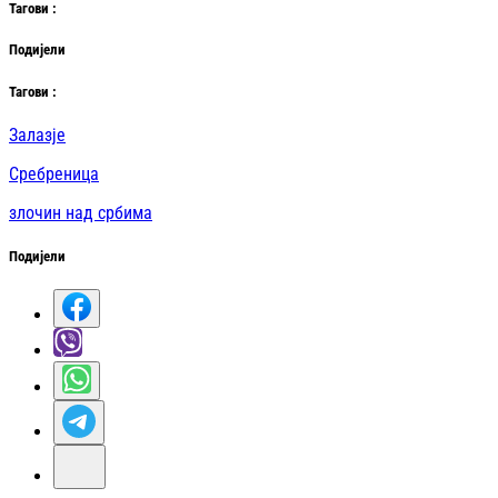
Таг
ови
:
Подијели
Таг
ови
:
Залазје
Сребреница
злочин над србима
Подијели