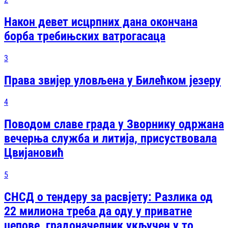
Након девет исцрпних дана окончана
борба требињских ватрогасаца
3
Права звијер уловљена у Билећком језеру
4
Поводом славе града у Зворнику одржана
вечерња служба и литија, присуствовала
Цвијановић
5
СНСД о тендеру за расвјету: Разлика од
22 милиона треба да оду у приватне
џепове, градоначелник укључен у то