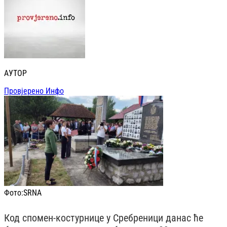
АУТОР
Провјерено Инфо
Фото:
SRNA
Код спомен-костурнице у Сребреници данас ће