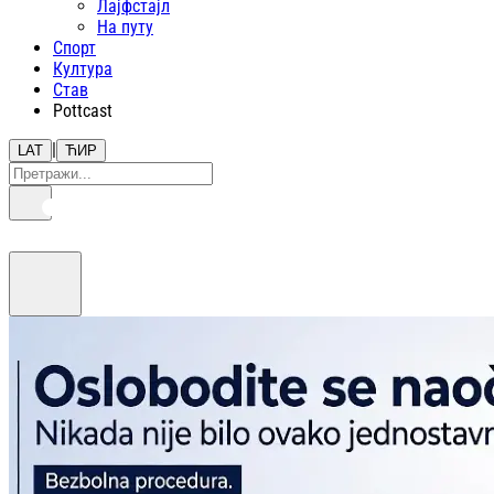
Лајфстajл
На путу
Спорт
Култура
Став
Pottcast
|
LAT
ЋИР