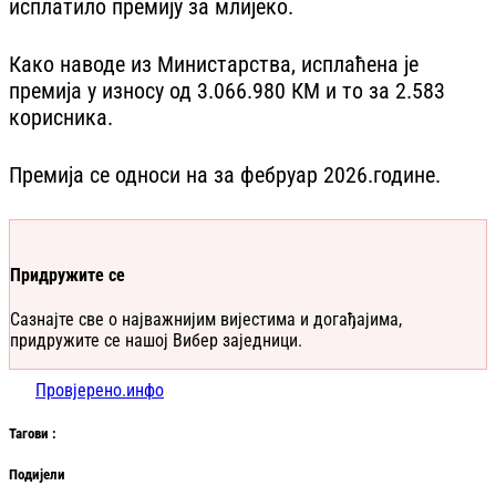
исплатило премију за млијеко.
Како наводе из Министарства, исплаћена је
премија у износу од 3.066.980 КМ и то за 2.583
корисникa.
Премија се односи на за фебруар 2026.године.
Придружите се
Сазнајте све о најважнијим вијестима и догађајима,
придружите се нашој Вибер заједници.
Провјерено.инфо
Таг
ови
:
Подијели