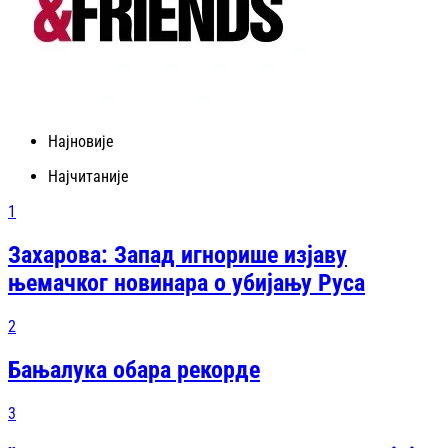
Најновије
Најчитаније
1
Захарова: Запад игнорише изјаву
њемачког новинара о убијању Руса
2
Бањалука обара рекорде
3