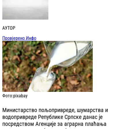
АУТОР
Провјерено Инфо
Фото:
pixabay
Министарство пољопривреде, шумарства и
водопривреде Републике Српске данас је
посредством Агенције за аграрна плаћања