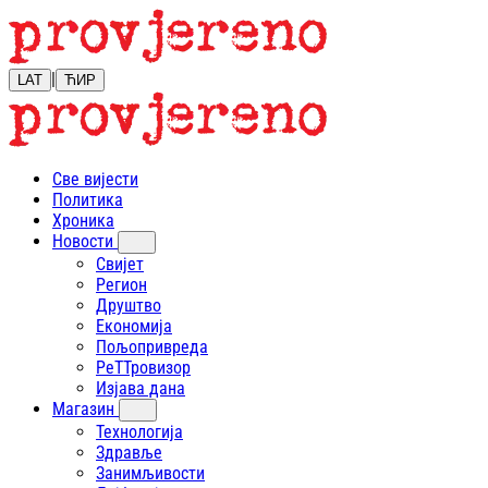
|
LAT
ЋИР
Све вијести
Политика
Хроника
Новости
Свијет
Регион
Друштво
Економија
Пољопривреда
РеТТровизор
Изјава дана
Магазин
Технологија
Здравље
Занимљивости