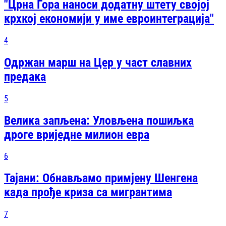
"Црна Гора наноси додатну штету својој
крхкој економији у име евроинтеграција"
4
Одржан марш на Цер у част славних
предака
5
Велика запљена: Уловљена пошиљка
дроге вриједне милион евра
6
Тајани: Обнављамо примјену Шенгена
када прође криза са мигрантима
7