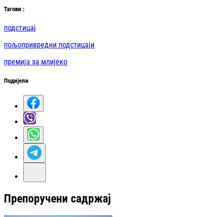
Таг
ови
:
подстицај
пољопривредни подстицаји
премија за млијеко
Подијели
Препоручени садржај