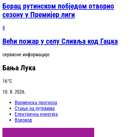
Борац рутинском побједом отворио
сезону у Премијер лиги
8
Већи пожар у селу Сливља код Гацка
сервисне информације
Бања Лука
16
°C
10. 8. 2026.
Временска прогноза
Стање на путевима
Електрична енергија
Водовод