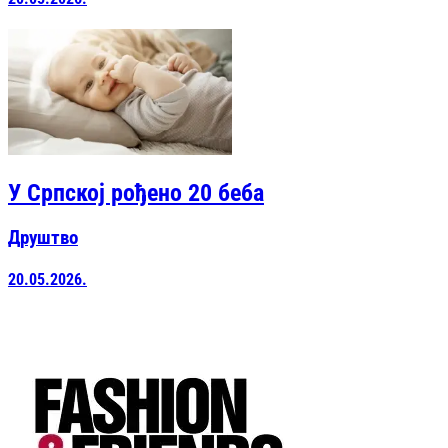
У Српској рођено 20 беба
Друштво
20.05.2026.