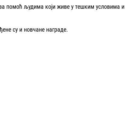
 за помоћ људима који живе у тешким условима и
еђене су и новчане награде.