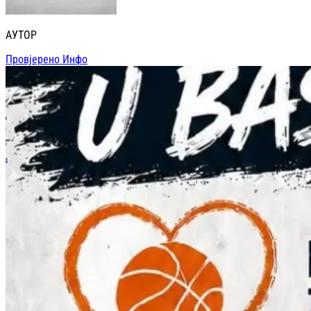
АУТОР
Провјерено Инфо