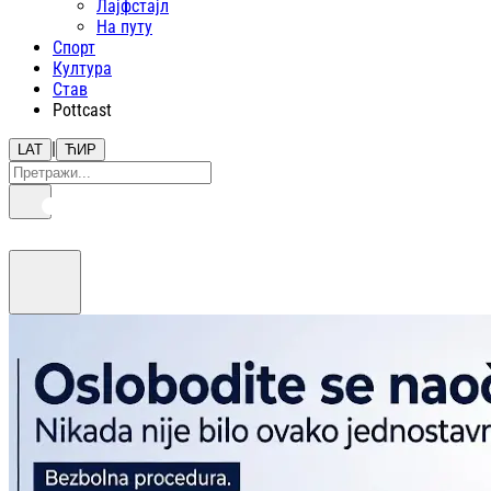
Лајфстajл
На путу
Спорт
Култура
Став
Pottcast
|
LAT
ЋИР