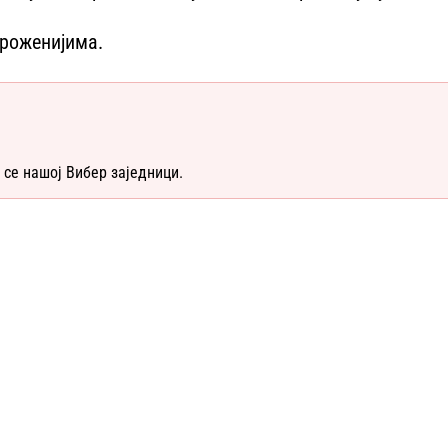
гроженијима.
 се нашој Вибер заједници.