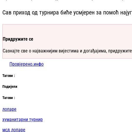
Сав приход од турнира биће усмјерен за помоћ нају
Придружите се
Сазнајте све о најважнијим вијестима и догађајима, придружите
Провјерено.инфо
Таг
ови
:
Подијели
Таг
ови
:
лопаре
хуманитарни турнир
мсд лопаре