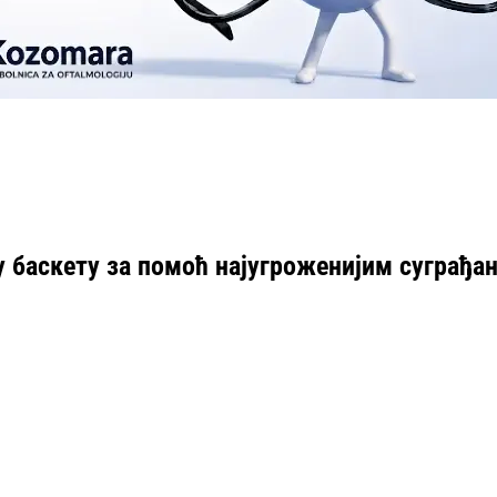
у баскету за помоћ најугроженијим суграђа