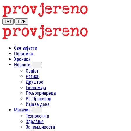
|
LAT
ЋИР
Све вијести
Политика
Хроника
Новости
Свијет
Регион
Друштво
Економија
Пољопривреда
РеТТровизор
Изјава дана
Магазин
Технологија
Здравље
Занимљивости