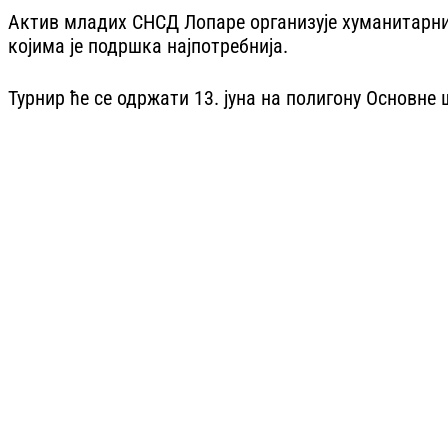
Актив младих СНСД Лопаре организује хуманитарни 
којима је подршка најпотребнија.
Турнир ће се одржати 13. јуна на полигону Основне 