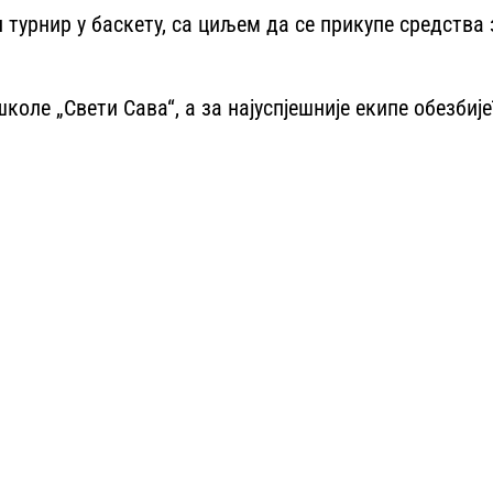
турнир у баскету, са циљем да се прикупе средства
школе „Свети Сава“, а за најуспјешније екипе обезбиј