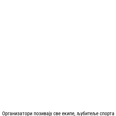
Организатори позивају све екипе, љубитеље спорта