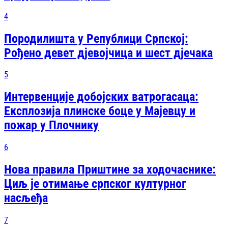
4
Породилишта у Републици Српској:
Рођено девет дјевојчица и шест дјечака
5
Интервенције добојских ватрогасаца:
Експлозија плинске боце у Мајевцу и
пожар у Плочнику
6
Нова правила Приштине за ходочаснике:
Циљ је отимање српског културног
насљеђа
7