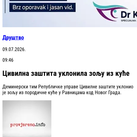
Друштво
09.07.2026.
09:46
Цивилна заштита уклонила зољу из куће
Деминерски тим Републичке управе Цивилне заштите уклонио
је зољу из породичне куће у Равницама код Новог Града.