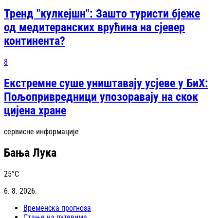
Тренд "кулкејшн": Зашто туристи бјеже
од медитеранских врућина на сјевер
континентa?
8
Екстремне суше уништавају усјеве у БиХ:
Пољопривредници упозоравају на скок
цијена хране
сервисне информације
Бања Лука
25
°C
6. 8. 2026.
Временска прогноза
Стање на путевима