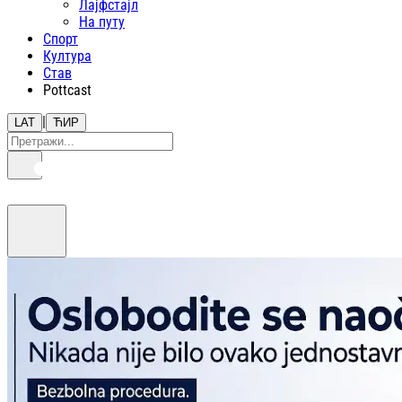
Лајфстajл
На путу
Спорт
Култура
Став
Pottcast
|
LAT
ЋИР