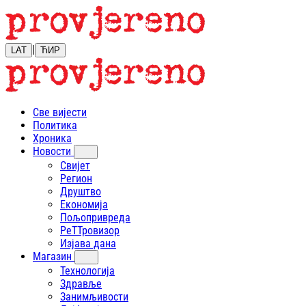
|
LAT
ЋИР
Све вијести
Политика
Хроника
Новости
Свијет
Регион
Друштво
Економија
Пољопривреда
РеТТровизор
Изјава дана
Магазин
Технологија
Здравље
Занимљивости