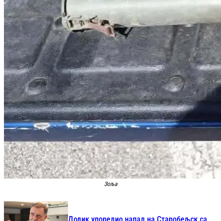
Зоља
Додик упоредио напад на Старобељск са