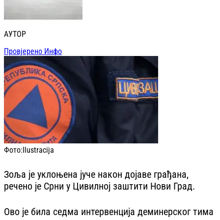
АУТОР
Провјерено Инфо
Фото:
Ilustracija
Зоља је уклоњена јуче након дојаве грађана,
речено је Срни у Цивилној заштити Нови Град.
Ово је била седма интервенција деминерског тима