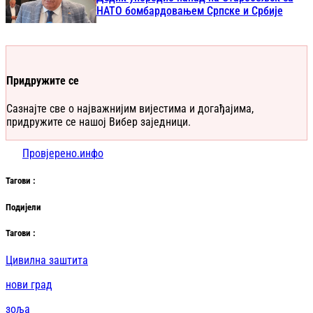
НАТО бомбардовањем Српске и Србије
Придружите се
Сазнајте све о најважнијим вијестима и догађајима,
придружите се нашој Вибер заједници.
Провјерено.инфо
Таг
ови
:
Подијели
Таг
ови
:
Цивилна заштита
нови град
зоља