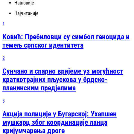
Најновије
Најчитаније
1
Ковић: Пребиловци су симбол геноцида и
темељ српског идентитета
2
Сунчано и спарно вријеме уз могућност
краткотрајних пљускова у брдско-
планинским предјелима
3
Акција полиције у Бугарској: Ухапшен
мушкарц због координације ланца
кријумчарења дроге