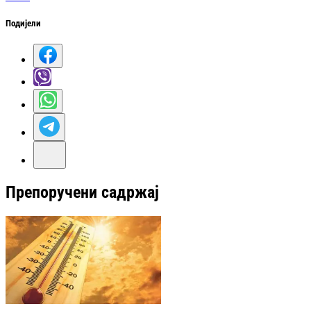
Подијели
Препоручени садржај