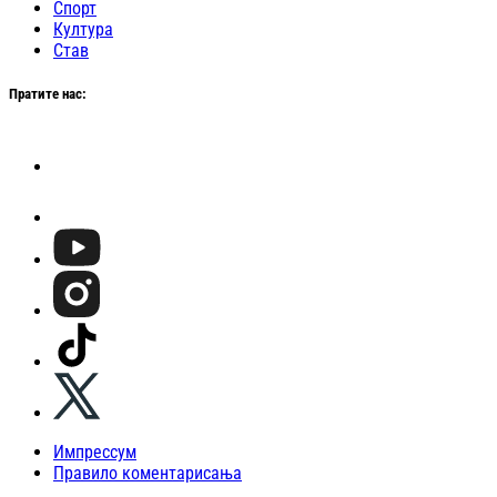
Спорт
Култура
Став
Пратите нас:
Импрессум
Правило коментарисања