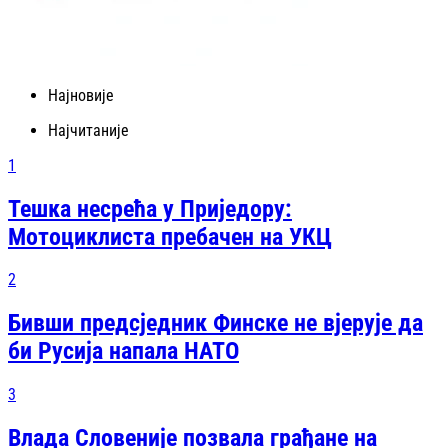
Најновије
Најчитаније
1
Тешка несрећа у Приједору:
Мотоциклиста пребачен на УКЦ
2
Бивши предсједник Финске не вјерује да
би Русија напала НАТО
3
Влада Словеније позвала грађане на