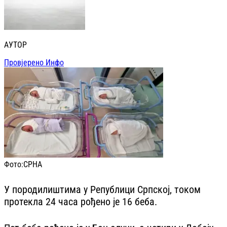
АУТОР
Провјерено Инфо
Фото:
СРНА
У породилиштима у Републици Српској, током
протекла 24 часа рођено је 16 беба.