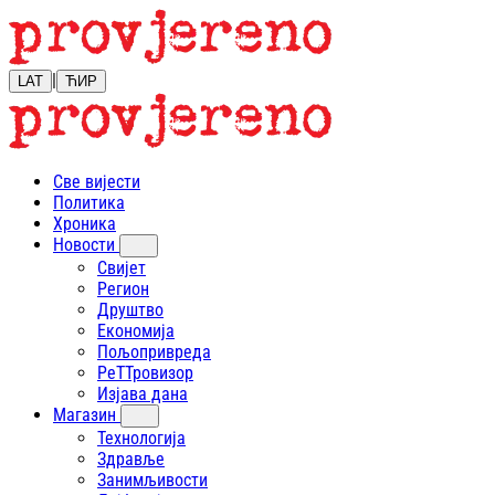
|
LAT
ЋИР
Све вијести
Политика
Хроника
Новости
Свијет
Регион
Друштво
Економија
Пољопривреда
РеТТровизор
Изјава дана
Магазин
Технологија
Здравље
Занимљивости