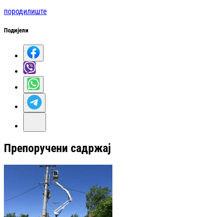
породилиште
Подијели
Препоручени садржај