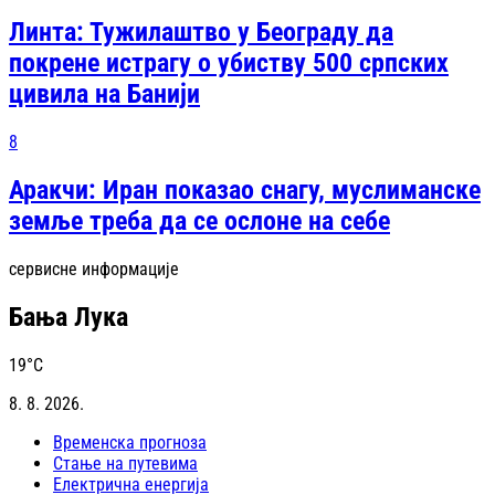
Линта: Тужилаштво у Београду да
покрене истрагу о убиству 500 српских
цивила на Банији
8
Аракчи: Иран показао снагу, муслиманске
земље треба да се ослоне на себе
сервисне информације
Бања Лука
19
°C
8. 8. 2026.
Временска прогноза
Стање на путевима
Електрична енергија