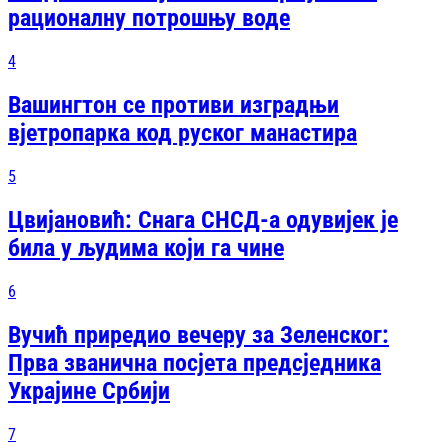
рационалну потрошњу воде
4
Вашингтон се противи изградњи
вјетропарка код руског манастира
5
Цвијановић: Снага СНСД-а одувијек је
била у људима који га чине
6
Вучић приредио вечеру за Зеленског:
Прва званична посjета предсjедника
Украјине Србији
7