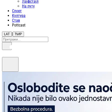
Лајфстajл
На путу
Спорт
Култура
Став
Pottcast
|
LAT
ЋИР