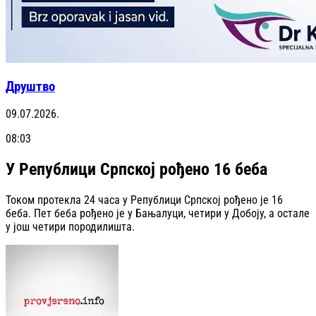
Друштво
09.07.2026.
08:03
У Републици Српској рођено 16 беба
Током протекла 24 часа у Републици Српској рођено је 16
беба. Пет беба рођено је у Бањалуци, четири у Добоју, а остале
у још четири породилишта.