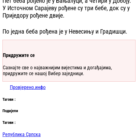
Пет беба рођено је у Бањалуци, а четири у Добоју.
У Источном Сарајеву рођене су три бебе, док су у
Приједору рођене двије.
По једна беба рођена је у Невесињу и Градишци.
Придружите се
Сазнајте све о најважнијим вијестима и догађајима,
придружите се нашој Вибер заједници.
Провјерено.инфо
Таг
ови
:
Подијели
Таг
ови
:
Република Српска