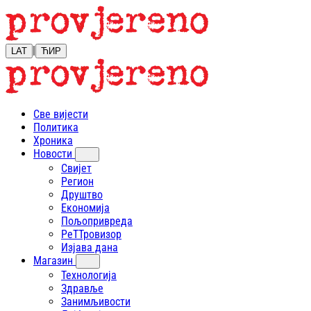
|
LAT
ЋИР
Све вијести
Политика
Хроника
Новости
Свијет
Регион
Друштво
Економија
Пољопривреда
РеТТровизор
Изјава дана
Магазин
Технологија
Здравље
Занимљивости