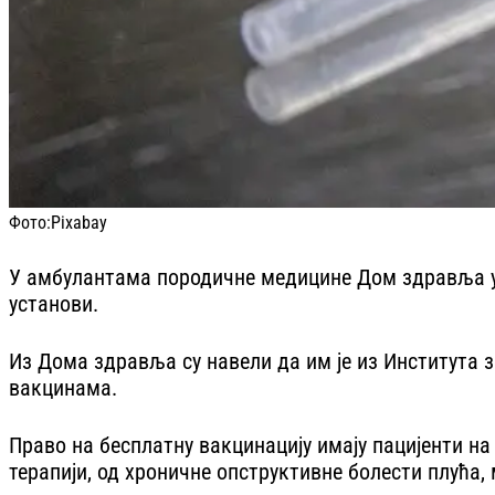
Фото:
Pixabay
У амбулантама породичне медицине Дом здравља у Б
установи.
Из Дома здравља су навели да им је из Института 
вакцинама.
Право на бесплатну вакцинацију имају пацијенти н
терапији, од хроничне опструктивне болести плућа,