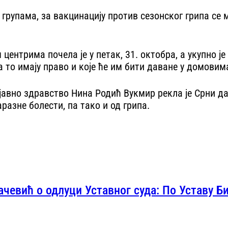
групама, за вакцинацију против сезонског грипа се м
центрима почела је у петак, 31. октобра, а укупно 
а то имају право и које ће им бити даване у домови
 јавно здравство Нина Родић Вукмир рекла је Срни д
аразне болести, па тако и од грипа.
ачевић о одлуци Уставног суда: По Уставу Би