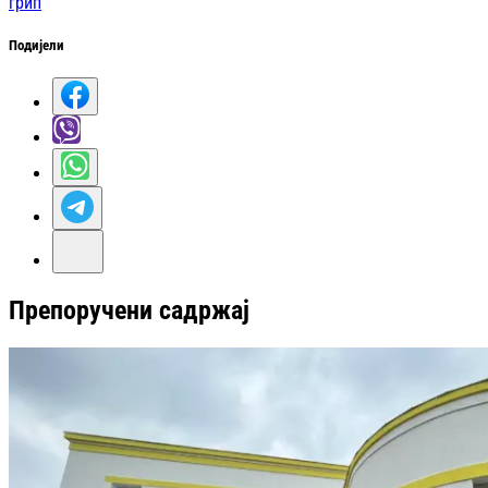
грип
Подијели
Препоручени садржај