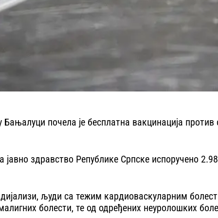
ањалуци почела је бесплатна вакцинација против сез
за јавно здравство Републике Српске испоручено 2.9
а дијализи, људи са тежим кардиоваскуларним болест
 малигних болести, те од одређених неуролошких боле