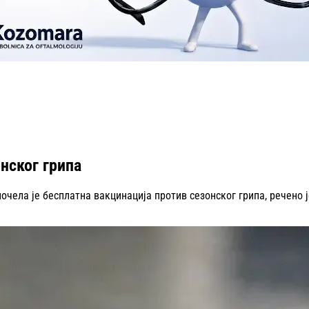
нског грипа
ла је бесплатна вакцинација против сезонског грипа, речено је