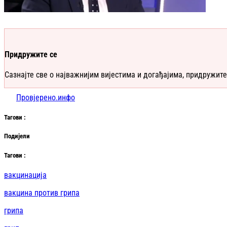
Придружите се
Сазнајте све о најважнијим вијестима и догађајима, придружите
Провјерено.инфо
Таг
ови
:
Подијели
Таг
ови
:
вакцинација
вакцина против грипа
грипа