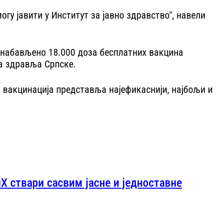
огу јавити у Институт за јавно здравство", навели
је набављено 18.000 доза бесплатних вакцина
ма здравља Српске.
а вакцинација представља најефикаснији, најбољи и
Х ствари сасвим јасне и једноставне