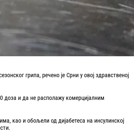
онског грипа, речено је Срни у овој здравственој
80 доза и да не располажу комерцијалним
има, као и обољели од дијабетеса на инсулинској
сти.