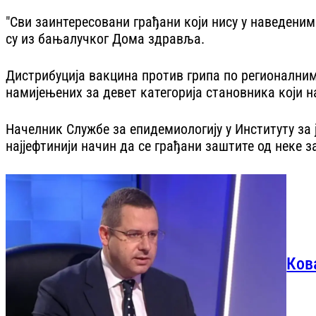
"Сви заинтересовани грађани који нису у наведеним 
су из бањалучког Дома здравља.
Дистрибуција вакцина против грипа по регионалним 
намијењених за девет категорија становника који н
Начелник Службе за епидемиологију у Институту за
најјефтинији начин да се грађани заштите од неке з
Ков