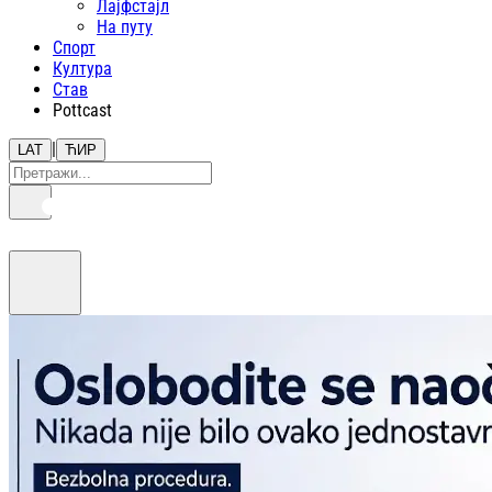
Лајфстajл
На путу
Спорт
Култура
Став
Pottcast
|
LAT
ЋИР