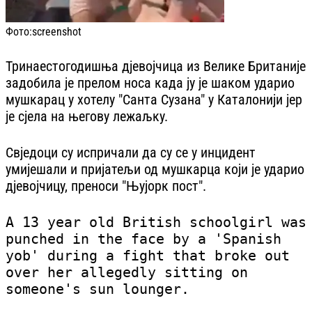
Фото:
screenshot
Тринаестогодишња дјевојчица из Велике Британије
задобила је прелом носа када ју је шаком ударио
мушкарац у хотелу "Санта Сузана" у Каталонији јер
је сјела на његову лежаљку.
Свједоци су испричали да су се у инцидент
умијешали и пријатељи од мушкарца који је ударио
дјевојчицу, преноси "Њујорк пост".
A 13 year old British schoolgirl was
punched in the face by a 'Spanish
yob' during a fight that broke out
over her allegedly sitting on
someone's sun lounger.