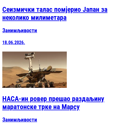
Сеизмички талас помјерио Јапан за
неколико милиметара
Занимљивости
18.06.2026.
НАСА-ин ровер прешао раздаљину
маратонске трке на Марсу
Занимљивости