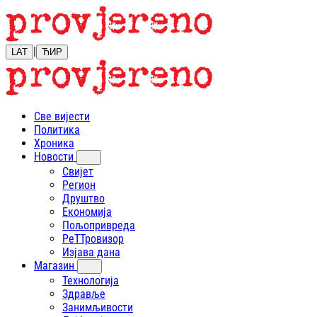
|
LAT
ЋИР
Све вијести
Политика
Хроника
Новости
Свијет
Регион
Друштво
Економија
Пољопривреда
РеТТровизор
Изјава дана
Магазин
Технологија
Здравље
Занимљивости