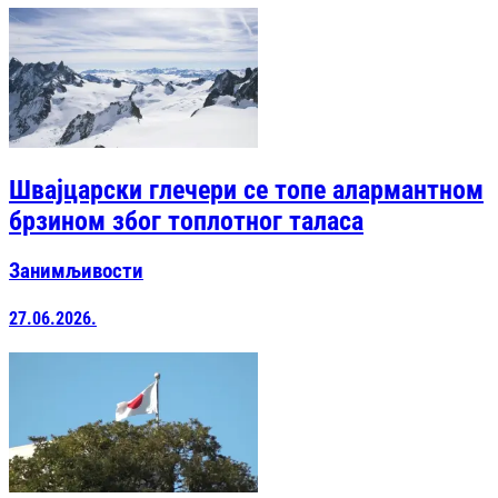
Швајцарски глечери се топе алармантном
брзином због топлотног таласа
Занимљивости
27.06.2026.