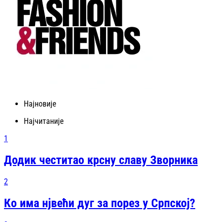
Најновије
Најчитаније
1
Додик честитао крсну славу Зворника
2
Ко има нјвећи дуг за порез у Српској?