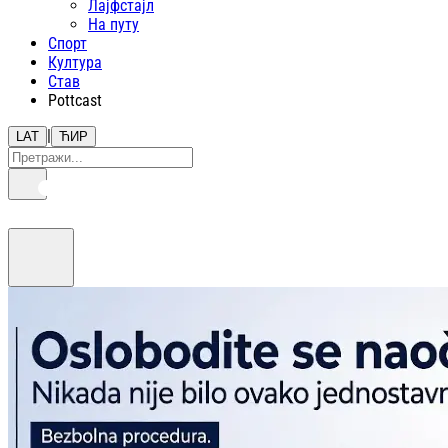
Лајфстajл
На путу
Спорт
Култура
Став
Pottcast
|
LAT
ЋИР