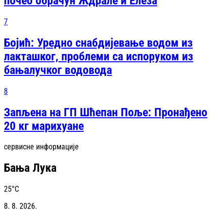
почео обрачун Ждрале и Елеза
7
Бојић: Уредно снабдијевање водом из
лакташког, проблеми са испоруком из
бањалучког водовода
8
Запљена на ГП Шћепан Поље: Пронађено
20 кг марихуане
сервисне информације
Бања Лука
25
°C
8. 8. 2026.