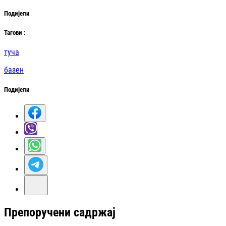
Подијели
Таг
ови
:
туча
базен
Подијели
Препоручени садржај