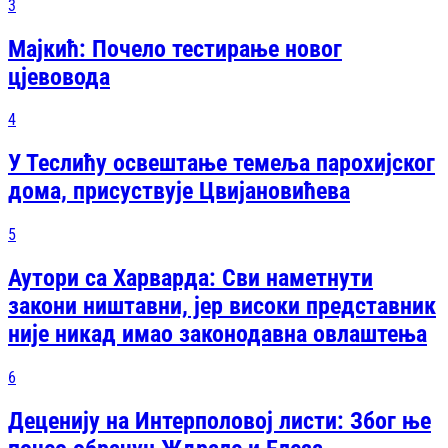
3
Мајкић: Почело тестирање новог
цјевовода
4
У Теслићу освештање темеља парохијског
дома, присуствује Цвијановићева
5
Аутори са Харварда: Сви наметнути
закони ништавни, јер високи представник
није никад имао законодавна овлаштења
6
Деценију на Интерполовој листи: Због ње