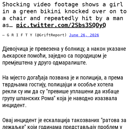
Shocking video footage shows a girl
in a green bikini knocked over on to
a chair and repeatedly hit by a man
as…
pic.twitter.com/2Sbs3SQOyQ
— G R I F T Y (@GriftReport)
June 26, 2026
Дјевојчица је превезена у болницу, а након указане
љекарске помоћи, заједно са породицом је
премјештена у друго одмаралиште.
На мјесто догађаја позвана је и полиција, а према
тврдњама гостију, полицајци и особље хотела
рекли су им да су "превише уплашени да избаце
групу шпанских Рома" која је наводно изазвала
инцидент.
Овај инцидент је ескалација такозваних "ратова за
лежаљке" који годинама представљају проблем у