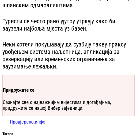
шпанским одмаралиштима.
Туристи се често рано ујутру утркују како би
заузели најбоља мјеста уз базен.
Неки хотели покушавају да сузбију такву праксу
увођењем система наљепница, апликација за
резервацију или временских ограничења за
заузимање лежаљки.
Придружите се
Сазнајте све о најважнијим вијестима и догађајима,
придружите се нашој Вибер заједници.
Провјерено.инфо
Таг
ови
: