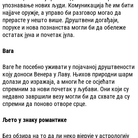
упознавање нових људи. Комуникација ће им бити
најјаче оружје, а управо би разговор могао да
прерасте у нешто више. Друштвени догађаји,
поруке и нова познанства могли би да обележе
остатак јуна и почетак јула.
Вага
Ваге ће посебно уживати у појачаној друштвености
коју доноси Венера у Лаву. Њихов природни шарм
долази до изражаја, а многи ће се осјећати
спремним за нови почетак у љубави. Они који су
недавно завршили везу могли би да схвате да су
спремни да поново отворе срце.
Љето у знаку романтике
Без обзира на то да ли неко вјерује у астрологију