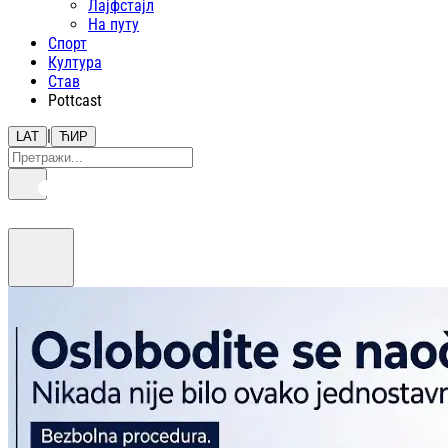
Лајфстajл
На путу
Спорт
Култура
Став
Pottcast
|
LAT
ЋИР