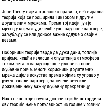
June Theory није астролошко правило, већ вирална
теорија која се проширила ТикТоком и другим
друштвеним мрежама. Према тој идеји, јун је
мјесец у којем људи чешће упознају нове партнере,
заљубљују се или доносе важне одлуке о својим
везама.
Поборници теорије тврде да дужи дани, топлије
вријеме, чешћи изласци и опуштенија атмосфера
током лета стварају идеалне услове за нове
љубавне приче. Многи корисници друштвених
мрежа дијеле искуства према којима су управо у
јуну упознали партнера, започели везу или
доживјели неку важну љубавну прекретницу.
Иако не постоје научни докази који би потврдили
ову теорију, њена популарност из године у годину