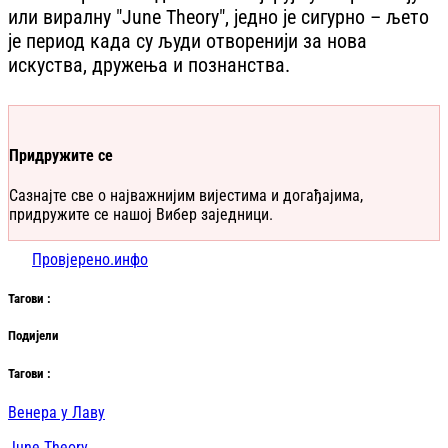
или виралну "June Theory", једно је сигурно – љето
је период када су људи отворенији за нова
искуства, дружења и познанства.
Придружите се
Сазнајте све о најважнијим вијестима и догађајима,
придружите се нашој Вибер заједници.
Провјерено.инфо
Таг
ови
:
Подијели
Таг
ови
:
Венера у Лаву
June Theory