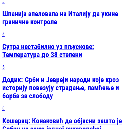
3
Шпанија апеловала на Италију да укине
граничне контроле
4
Сутра нестабилно уз пљускове:
Температура до 38 степени
5
Додик: Срби и Јевреји народи које кроз
историју повезују страдање, памћење и
борба за слободу
6
Кошарац: Конаковић да објасни зашто је