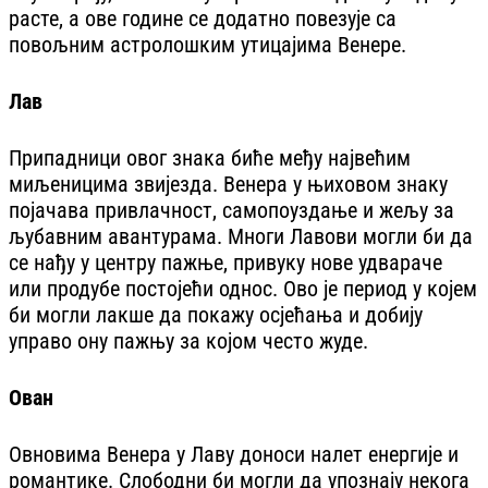
расте, а ове године се додатно повезује са
повољним астролошким утицајима Венере.
Лав
Припадници овог знака биће међу највећим
миљеницима звијезда. Венера у њиховом знаку
појачава привлачност, самопоуздање и жељу за
љубавним авантурама. Многи Лавови могли би да
се нађу у центру пажње, привуку нове удвараче
или продубе постојећи однос. Ово је период у којем
би могли лакше да покажу осјећања и добију
управо ону пажњу за којом често жуде.
Ован
Овновима Венера у Лаву доноси налет енергије и
романтике. Слободни би могли да упознају некога