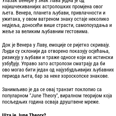
Улазак Венере у знак Лава једна је од
најишчекиванијих астролошких промјена овог
љета. Венера, планета љубави, привлачности и
ужитака, у овом ватреном знаку остаје неколико
недјеља, доносећи више страсти, самопоуздања и
жеље за великим љубавним гестовима.
Док је Венера у Лаву, емоције се ријетко скривају.
Људи су склонији да отворено показују осјећања,
ризикују у љубави и траже односе који их истински
узбуђују. Управо зато астролози сматрају да би
ово могао бити један од најузбудљивијих љубавних
периода љета, бар за неке хороскопске знакове.
Занимљиво је да се овај транзит поклопио са
популарном "June Theory", виралном теоријом која
посљедњих година осваја друштвене мреже.
Шта је June Theory?