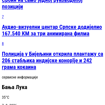
Србин на само једној руководећој
позицији
7
Аудио-визуелни центар Српске додијелио
167.540 КМ за три анимирана филма
8
Полиција у Бијељини открила плантажу са
206 стабљика индијске конoplje и 242
грама кокаина
сервисне информације
Бања Лука
35
°C