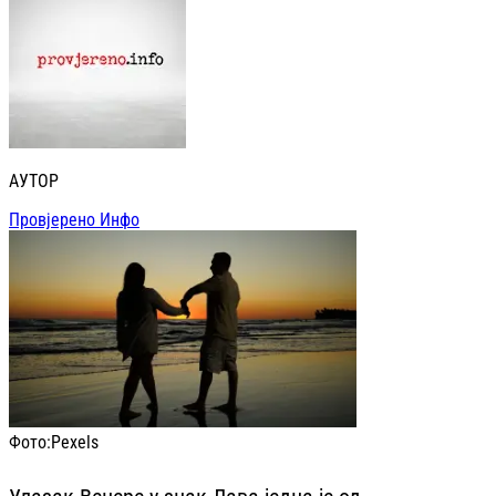
АУТОР
Провјерено Инфо
Фото:
Pexels