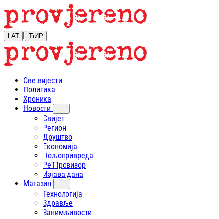
|
LAT
ЋИР
Све вијести
Политика
Хроника
Новости
Свијет
Регион
Друштво
Економија
Пољопривреда
РеТТровизор
Изјава дана
Магазин
Технологија
Здравље
Занимљивости