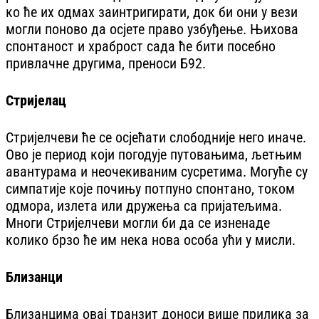
ко ће их одмах заинтригирати, док би они у вези
могли поново да осјете право узбуђење. Њихова
спонтаност и храброст сада ће бити посебно
привлачне другима, преноси Б92.
Стријелац
Стријелчеви ће се осјећати слободније него иначе.
Ово је период који погодује путовањима, љетњим
авантурама и неочекиваним сусретима. Могуће су
симпатије које почињу потпуно спонтано, током
одмора, излета или дружења са пријатељима.
Многи Стријелчеви могли би да се изненаде
колико брзо ће им нека нова особа ући у мисли.
Близанци
Близанцима овај транзит доноси више прилика за