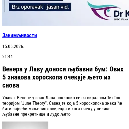
Занимљивости
15.06.2026.
21:44
Венера у Лаву доноси љубавни бум: Ових
5 знакова хороскопа очекује љето из
снова
Улазак Венере у знак Лава поклопио се са виралном ТикТок
теоријом "June Theory". Сазнајте која 5 хороскопска знака ће
бити највећи миљеници звијезда и кога очекују велике
љубавне прекретнице и лудо љето