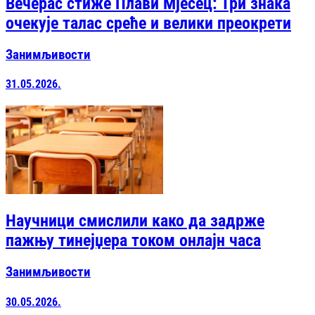
Вечерас стиже Плави Мјесец: Три знака
очекује талас среће и велики преокрети
Занимљивости
31.05.2026.
Научници смислили како да задрже
пажњу тинејџера током онлајн часа
Занимљивости
30.05.2026.