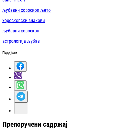
љубавни хороскоп љето
хороскопски знакови
љубавни хороскоп
астрологија љубав
Подијели
Препоручени садржај