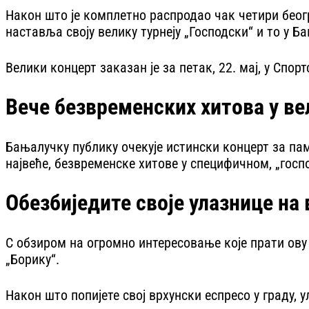
Након што је комплетно распродао чак четири беог
наставља своју велику турнеју „Господски“ и то у Б
Велики концерт заказан је за петак, 22. мај, у Спор
Вече безвременских хитова у ве
Бањалучку публику очекује истински концерт за пам
највеће, безвременске хитове у специфичном, „гос
Обезбиједите своје улазнице на
С обзиром на огромно интересовање које прати ову т
„Борику“.
Након што попијете свој врхунски еспресо у граду,