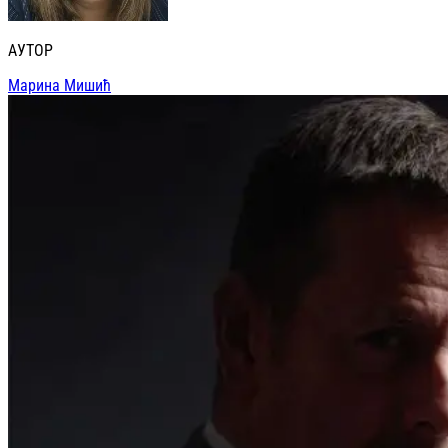
АУТОР
Марина Мишић