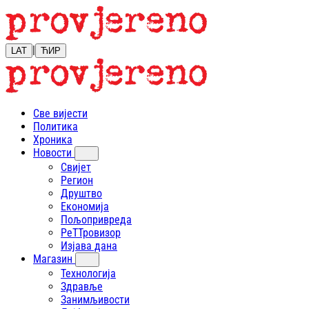
|
LAT
ЋИР
Све вијести
Политика
Хроника
Новости
Свијет
Регион
Друштво
Економија
Пољопривреда
РеТТровизор
Изјава дана
Магазин
Технологија
Здравље
Занимљивости