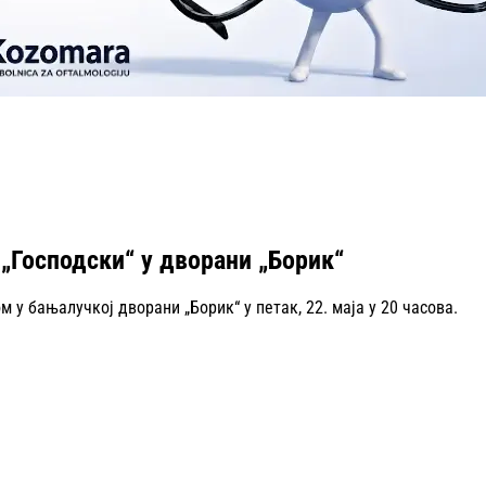
 „Господски“ у дворани „Борик“
 у бањалучкој дворани „Борик“ у петак, 22. маја у 20 часова.