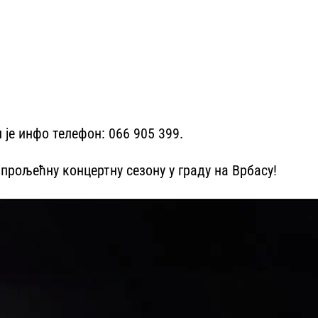
 је инфо телефон: 066 905 399.
прољећну концертну сезону у граду на Врбасу!