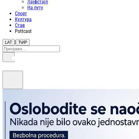
Лајфстajл
На путу
Спорт
Култура
Став
Pottcast
|
LAT
ЋИР