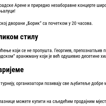
радске Арене и приредио незаборавне концерте широ
ањалуци!
тској дворани „Борик“ са почетком у 20 часова.
ликом стилу
ћење који се не пропушта. Георгиев, препознатљив п
подском“ аранжману који је већ одушевио десетине 
 вријеме
урнеју, организатори позивају све љубитеље добре м
 улазнице можете купити на сљедећим продајним мјес