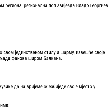
м региона, регионална поп звијезда Владо Георгиев
о свом јединственом стилу и шарму, извешће своје
хиљада фанова широм Балкана.
узике да на вријеме обезбиједе своје мјесто у
тима: