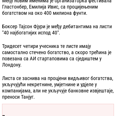
Међу новим именима је организаторка фестивала
Гластонбер, Емилија Ивис, са процијењеним
богатством на око 400 милиона фунти.
Боксер Тајсон Фјури је међу дебитантима на листи
"40 најбогатијих испод 40".
Тридесет четири учесника те листе имају
самостално стечено богатство, а скоро трећина је
повезана са АИ стартаповима са сједиштем у
Лондону.
Листа се заснива на процјени видљивог богатства,
укључујући некретнине, умјетнине и удјеле у
компанијама, али не укључује банковне извјештаје,
преноси Танјуг.