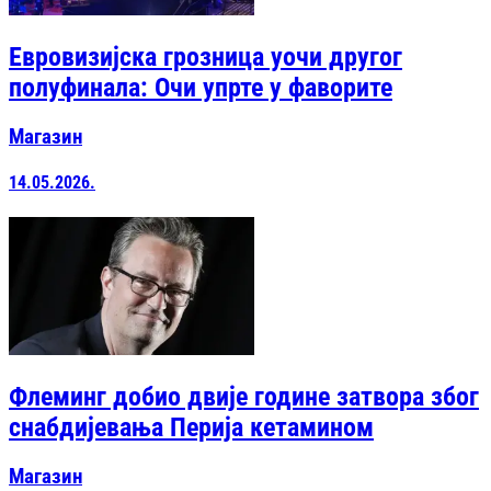
Евровизијска грозница уочи другог
полуфинала: Очи упрте у фаворите
Магазин
14.05.2026.
Флеминг добио двије године затвора због
снабдијевања Перија кетамином
Магазин