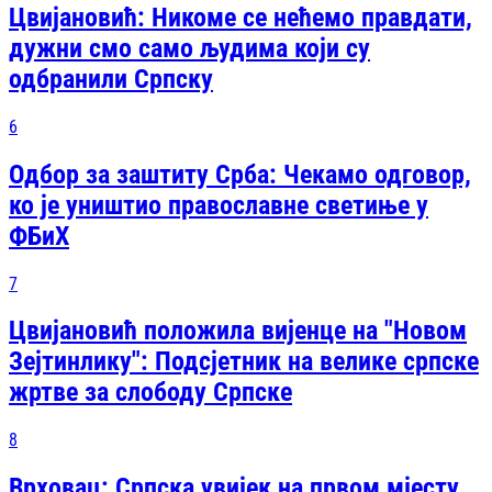
Цвијановић: Никоме се нећемо правдати,
дужни смо само људима који су
одбранили Српску
6
Одбор за заштиту Срба: Чекамо одговор,
ко је уништио православне светиње у
ФБиХ
7
Цвијановић положила вијенце на "Новом
Зејтинлику": Подсјетник на велике српске
жртве за слободу Српске
8
Врховац: Српска увијек на првом мјесту