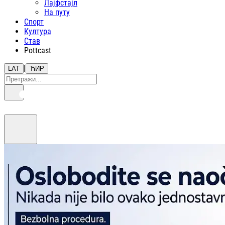
Лајфстajл
На путу
Спорт
Култура
Став
Pottcast
|
LAT
ЋИР