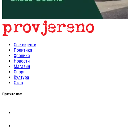
Све вијести
Политика
Хроника
Новости
Магазин
Спорт
Култура
Став
Пратите нас: