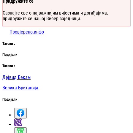
Придружите се
Сазнајте све о најважнијим вијестима и догађајима,
придружите се нашој Вибер заједници.
Провјерено.инфо
Таг
ови
:
Подијели
Таг
ови
:
Дејвид Бекам
Велика Британија
Подијели