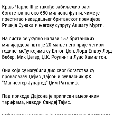
Краљ Чарлс III је такође забиљежио раст
богатства на око 680 милиона фунти, чиме је
престигао некадашњег британског премијера
Ришија Сунака и његову супругу Акшату Мурти.
На листи се укупно налази 157 британских
милијардера, што је 20 мање него прије четири
године, међу којима су Елтон Џон, Лорд Ендру Лојд
Вебер, Мик Џегер, Џ.К. Роулинг и Луис Хамилтон.
Они који су изгубили дио свог богатства су
проналазач Џејмс Дајсон и сувласник ФК
"Манчестер Јунајтед" Џим Ратклиф.
Пад прихода Дајсона је приписан америчким
тарифама, наводи Сандеј Тајмс.