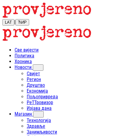
|
LAT
ЋИР
Све вијести
Политика
Хроника
Новости
Свијет
Регион
Друштво
Економија
Пољопривреда
РеТТровизор
Изјава дана
Магазин
Технологија
Здравље
Занимљивости