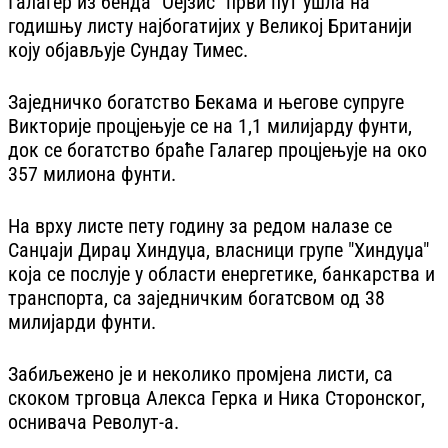
Галагер из бенда "Оејзис" први пут ушла на
годишњу листу најбогатијих у Великој Британији
коју објављује Сундаy Тимес.
Заједничко богатство Бекама и његове супруге
Викторије процjењује се на 1,1 милијарду фунти,
док се богатство браће Галагер процјењује на око
357 милиона фунти.
На врху листе пету годину за редом налазе се
Санџаји Дираџ Хиндуџа, власници групе "Хиндуџа"
која се послује у области енергетике, банкарства и
транспорта, са заједничким богатсвом од 38
милијарди фунти.
Забиљежено је и неколико промјена листи, са
скоком трговца Алекса Герка и Ника Сторонског,
оснивача Револут-а.