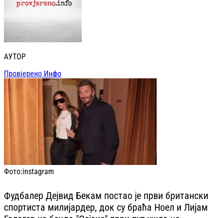
АУТОР
Провјерено Инфо
Фото:
instagram
Фудбалер Дејвид Бекам постао је први британски
спортиста милијардер, док су браћа Ноел и Лијам