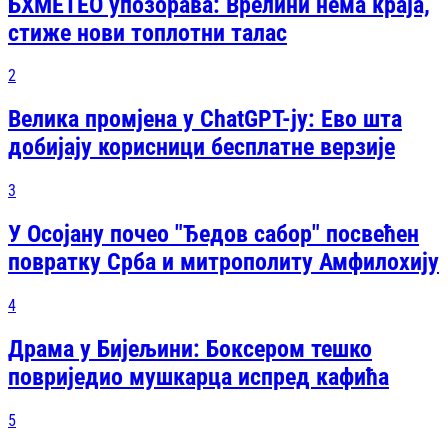
БХМЕТЕО упозорава: Врелини нема краја,
стиже нови топлотни талас
2
Велика промјена у ChatGPT-ју: Ево шта
добијају корисници бесплатне верзије
3
У Осојану почео "Ђедов сабор" посвећен
повратку Срба и митрополиту Амфилохију
4
Драма у Бијељини: Боксером тешко
повриједио мушкарца испред кафића
5