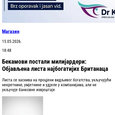
Магазин
15.05.2026.
18:48
Бекамови постали милијардери:
Објављена листа најбогатијих Британаца
Листа се заснива на процјени видљивог богатства, укључујући
некретнине, умјетнине и удјеле у компанијама, али не
укључује банковне извјештаје