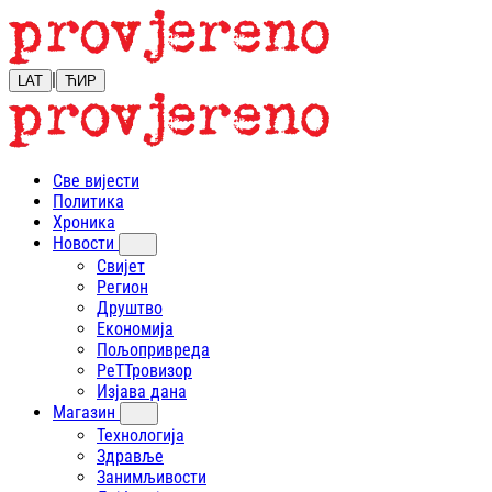
|
LAT
ЋИР
Све вијести
Политика
Хроника
Новости
Свијет
Регион
Друштво
Економија
Пољопривреда
РеТТровизор
Изјава дана
Магазин
Технологија
Здравље
Занимљивости