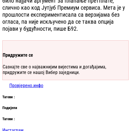
било најјачи аргумент за плаћање претплате,
слично као код Јутјуб Премиум сервиса. Мета је у
прошлости експериментисала са верзијама без
огласа, па није искључено да се таква опција
појави у будућности, пише Б92.
Придружите се
Сазнајте све о најважнијим вијестима и догађајима,
придружите се нашој Вибер заједници.
Провјерено.инфо
Таг
ови
:
Подијели
Таг
ови
:
Инстаграм