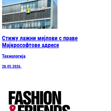
Стижу лажни мејлови с праве
Мајкрософтове адресе
Технологија
28.05.2026.