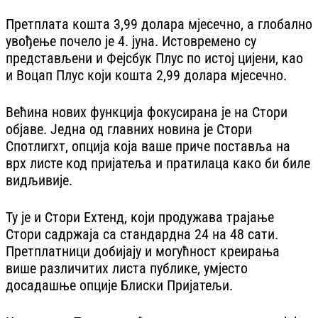
Претплата кошта 3,99 долара мјесечно, а глобално
увођење почело је 4. јуна. Истовремено су
представљени и Фејсбук Плус по истој цијени, као
и Воцап Плус који кошта 2,99 долара мјесечно.
Већина нових функција фокусирана је на Стори
објаве. Једна од главних новина је Стори
Спотлигхт, опција која ваше приче поставља на
врх листе код пријатеља и пратилаца како би биле
видљивије.
Ту је и Стори Еxтенд, који продужава трајање
Стори садржаја са стандардна 24 на 48 сати.
Претплатници добијају и могућност креирања
више различитих листа публике, умјесто
досадашње опције Блиски Пријатељи.