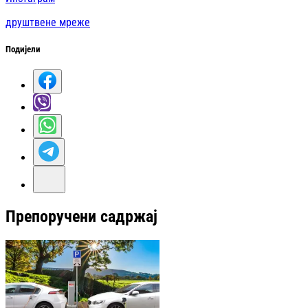
друштвене мреже
Подијели
Препоручени садржај