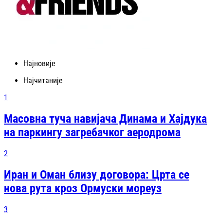
Најновије
Најчитаније
1
Масовна туча навијача Динама и Хајдука
на паркингу загребачког аеродрома
2
Иран и Оман близу договора: Црта се
нова рута кроз Ормуски мореуз
3