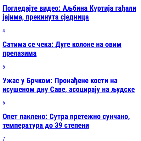
Погледајте видео: Аљбина Куртија гађали
јајима, прекинута сједница
4
Сатима се чека: Дуге колоне на овим
прелазима
5
Ужас у Брчком: Пронађене кости на
исушеном дну Саве, асоцирају на људске
6
Опет паклено: Сутра претежно сунчано,
температура до 39 степени
7