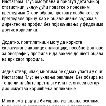
Инстаграм Плус омогућава и приступ детаљнијој
статистици, укључујући податке о поновним
прегледима Стори објава, претрагу особа које су
прегледале причу, као и објављивање садржаја
директно на профил без појављивања у фидовима
других корисника.
Додатно, претплатници могу да користе
ексклузивне иконице апликације, посебне фонтове
за биографију профила и да закаче до шест објава
на врх свог профила.
Једна ствар, ипак, многима ће одмах упасти у очи:
Инстаграм Плус не уклања рекламе. Без обзира на
то да ли плаћате претплату или не, огласи остају
дио искуства коришћења апликације.
Многи сматрају да би управо уклањање реклама