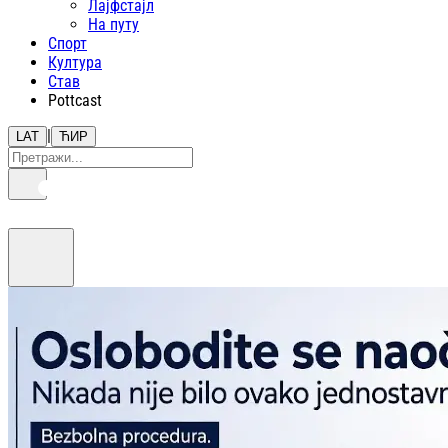
Лајфстajл
На путу
Спорт
Култура
Став
Pottcast
|
LAT
ЋИР