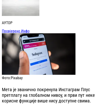
АУТОР
Провјерено Инфо
Фото:
Pixabay
Мета је званично покренула Инстаграм Плус
претплату на глобалном нивоу, и први пут неке
корисне функције више нису доступне свима.