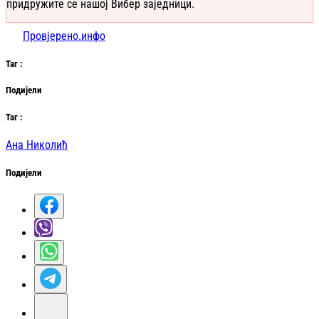
придружите се нашој Вибер заједници.
Провјерено.инфо
Таг
:
Подијели
Таг
:
Ана Николић
Подијели