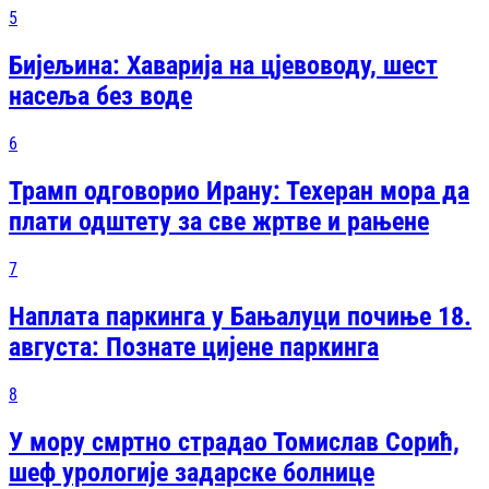
5
Бијељина: Хаварија на цјевоводу, шест
насеља без воде
6
Трамп одговорио Ирану: Техеран мора да
плати одштету за све жртве и рањене
7
Наплата паркинга у Бањалуци почиње 18.
августа: Познате цијене паркинга
8
У мору смртно страдао Томислав Сорић,
шеф урологије задарске болнице