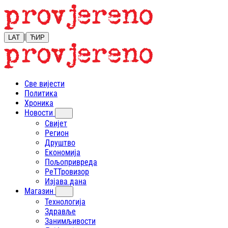
|
LAT
ЋИР
Све вијести
Политика
Хроника
Новости
Свијет
Регион
Друштво
Економија
Пољопривреда
РеТТровизор
Изјава дана
Магазин
Технологија
Здравље
Занимљивости