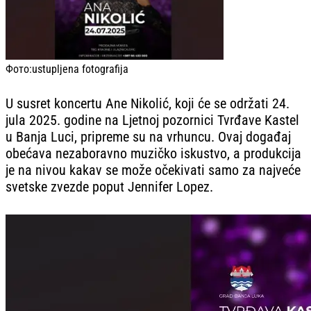
Фото:
ustupljena fotografija
U susret koncertu Ane Nikolić, koji će se održati 24.
jula 2025. godine na Ljetnoj pozornici Tvrđave Kastel
u Banja Luci, pripreme su na vrhuncu. Ovaj događaj
obećava nezaboravno muzičko iskustvo, a produkcija
je na nivou kakav se može očekivati samo za najveće
svetske zvezde poput Jennifer Lopez.