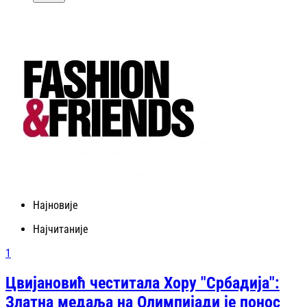
Најновије
Најчитаније
1
Цвијановић честитала Хору "Србадија":
Златна медаља на Олимпијади је понос