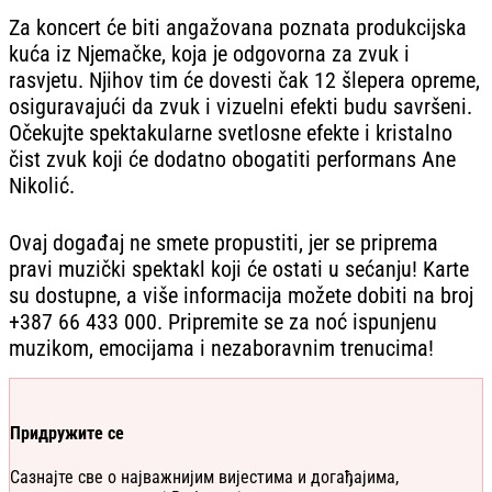
Za koncert će biti angažovana poznata produkcijska
kuća iz Njemačke, koja je odgovorna za zvuk i
rasvjetu. Njihov tim će dovesti čak 12 šlepera opreme,
osiguravajući da zvuk i vizuelni efekti budu savršeni.
Očekujte spektakularne svetlosne efekte i kristalno
čist zvuk koji će dodatno obogatiti performans Ane
Nikolić.
Ovaj događaj ne smete propustiti, jer se priprema
pravi muzički spektakl koji će ostati u sećanju! Karte
su dostupne, a više informacija možete dobiti na broj
+387 66 433 000. Pripremite se za noć ispunjenu
muzikom, emocijama i nezaboravnim trenucima!
Придружите се
Сазнајте све о најважнијим вијестима и догађајима,