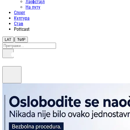
Лајфстajл
На путу
Спорт
Култура
Став
Pottcast
|
LAT
ЋИР