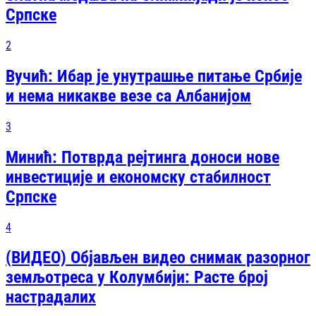
Српске
2
Вучић: Ибар је унутрашње питање Србије
и нема никакве везе са Албанијом
3
Минић: Потврда рејтинга доноси нове
инвестиције и економску стабилност
Српске
4
(ВИДЕО) Објављен видео снимак разорног
земљотреса у Колумбији: Расте број
настрадалих