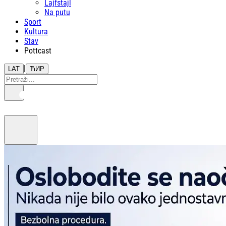
Lajfstajl
Na putu
Sport
Kultura
Stav
Pottcast
|
LAT
ЋИР