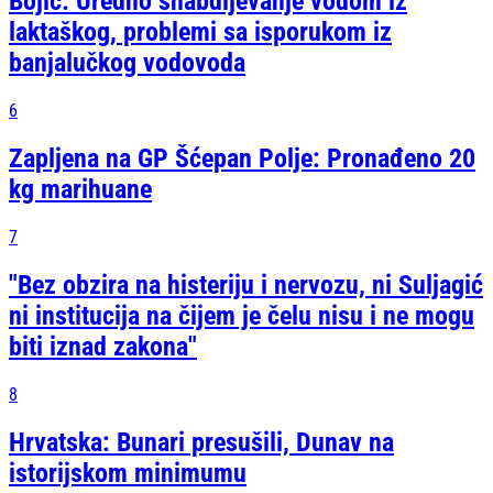
Bojić: Uredno snabdijevanje vodom iz
laktaškog, problemi sa isporukom iz
banjalučkog vodovoda
6
Zapljena na GP Šćepan Polje: Pronađeno 20
kg marihuane
7
"Bez obzira na histeriju i nervozu, ni Suljagić
ni institucija na čijem je čelu nisu i ne mogu
biti iznad zakona"
8
Hrvatska: Bunari presušili, Dunav na
istorijskom minimumu