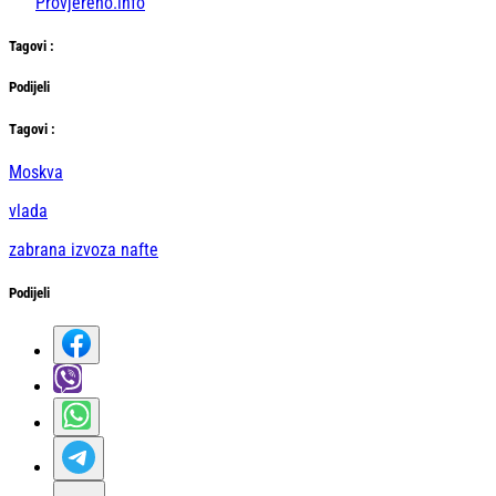
Provjereno.info
Tag
ovi
:
Podijeli
Тag
ovi
:
Moskva
vlada
zabrana izvoza nafte
Podijeli