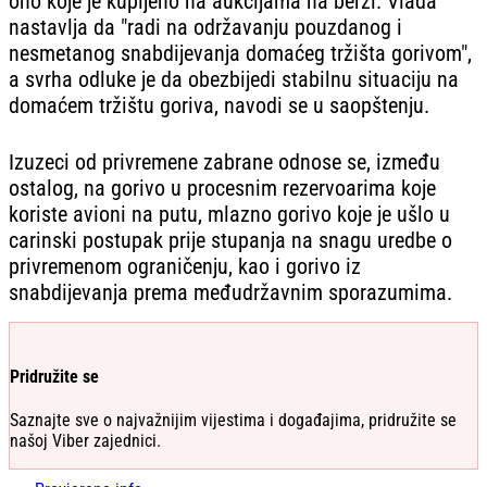
ono koje je kupljeno na aukcijama na berzi. Vlada
nastavlja da "radi na održavanju pouzdanog i
nesmetanog snabdijevanja domaćeg tržišta gorivom",
a svrha odluke je da obezbijedi stabilnu situaciju na
domaćem tržištu goriva, navodi se u saopštenju.
Izuzeci od privremene zabrane odnose se, između
ostalog, na gorivo u procesnim rezervoarima koje
koriste avioni na putu, mlazno gorivo koje je ušlo u
carinski postupak prije stupanja na snagu uredbe o
privremenom ograničenju, kao i gorivo iz
snabdijevanja prema međudržavnim sporazumima.
Pridružite se
Saznajte sve o najvažnijim vijestima i događajima, pridružite se
našoj Viber zajednici.