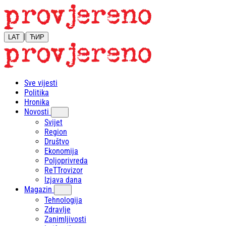
|
LAT
ЋИР
Sve vijesti
Politika
Hronika
Novosti
Svijet
Region
Društvo
Ekonomija
Poljoprivreda
ReTTrovizor
Izjava dana
Magazin
Tehnologija
Zdravlje
Zanimljivosti