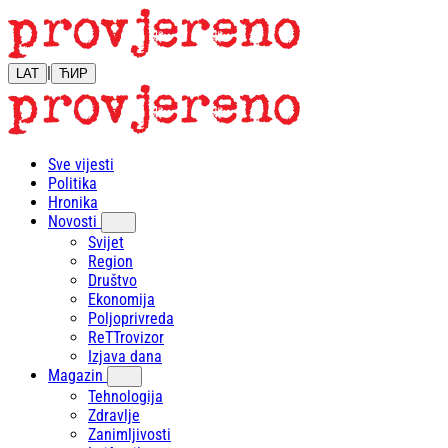
|
LAT
ЋИР
Sve vijesti
Politika
Hronika
Novosti
Svijet
Region
Društvo
Ekonomija
Poljoprivreda
ReTTrovizor
Izjava dana
Magazin
Tehnologija
Zdravlje
Zanimljivosti