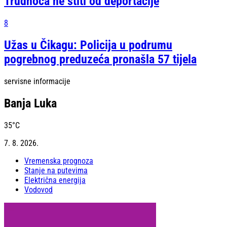
Trudnoća ne štiti od deportacije
8
Užas u Čikagu: Policija u podrumu
pogrebnog preduzeća pronašla 57 tijela
servisne informacije
Banja Luka
35
°C
7. 8. 2026.
Vremenska prognoza
Stanje na putevima
Električna energija
Vodovod