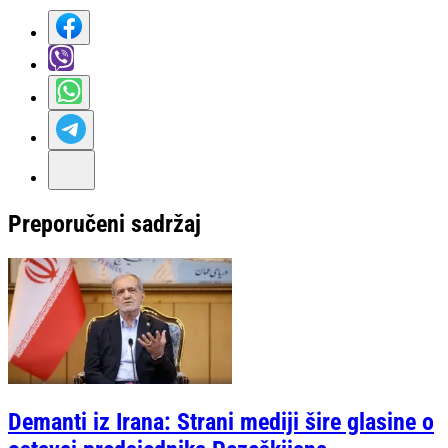
Preporučeni sadržaj
Demanti iz Irana: Strani mediji šire glasine o