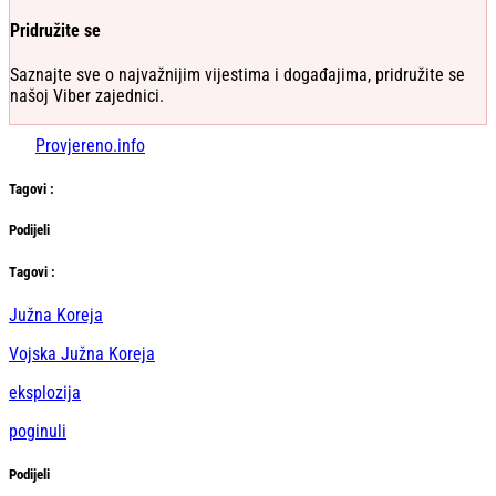
Pridružite se
Saznajte sve o najvažnijim vijestima i događajima, pridružite se
našoj Viber zajednici.
Provjereno.info
Tag
ovi
:
Podijeli
Тag
ovi
:
Južna Koreja
Vojska Južna Koreja
eksplozija
poginuli
Podijeli