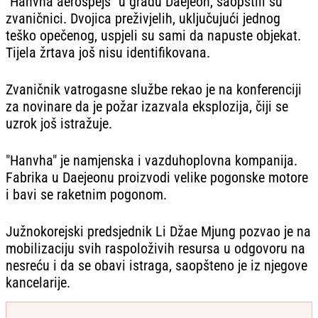
"Hanvha aerospejs" u gradu Daejeon, saopštili su
zvaničnici. Dvojica preživjelih, uključujući jednog
teško opečenog, uspjeli su sami da napuste objekat.
Tijela žrtava još nisu identifikovana.
Zvaničnik vatrogasne službe rekao je na konferenciji
za novinare da je požar izazvala eksplozija, čiji se
uzrok još istražuje.
"Hanvha" je namjenska i vazduhoplovna kompanija.
Fabrika u Daejeonu proizvodi velike pogonske motore
i bavi se raketnim pogonom.
Južnokorejski predsjednik Li Džae Mjung pozvao je na
mobilizaciju svih raspoloživih resursa u odgovoru na
nesreću i da se obavi istraga, saopšteno je iz njegove
kancelarije.