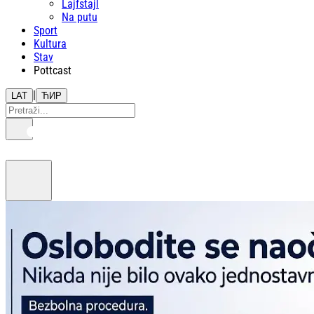
Lajfstajl
Na putu
Sport
Kultura
Stav
Pottcast
|
LAT
ЋИР