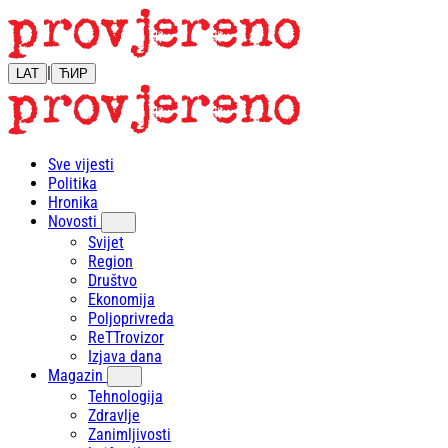
|
LAT
ЋИР
Sve vijesti
Politika
Hronika
Novosti
Svijet
Region
Društvo
Ekonomija
Poljoprivreda
ReTTrovizor
Izjava dana
Magazin
Tehnologija
Zdravlje
Zanimljivosti