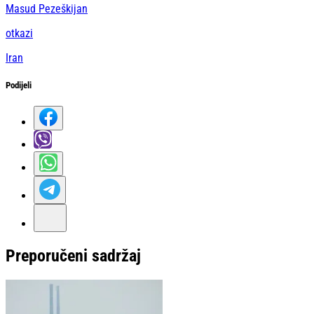
Masud Pezeškijan
otkazi
Iran
Podijeli
Preporučeni sadržaj