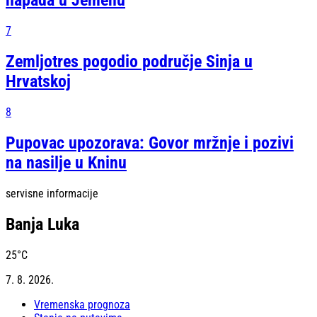
napada u Jemenu
7
Zemljotres pogodio područje Sinja u
Hrvatskoj
8
Pupovac upozorava: Govor mržnje i pozivi
na nasilje u Kninu
servisne informacije
Banja Luka
25
°C
7. 8. 2026.
Vremenska prognoza