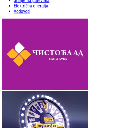
Stanje na putevima
Električna energija
Vodovod