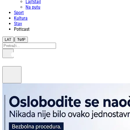
Lajfstajl
Na putu
Sport
Kultura
Stav
Pottcast
|
LAT
ЋИР